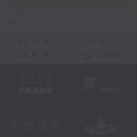
13:00)
更多 ...
交 通
社 交
聯 絡
公眾回饋