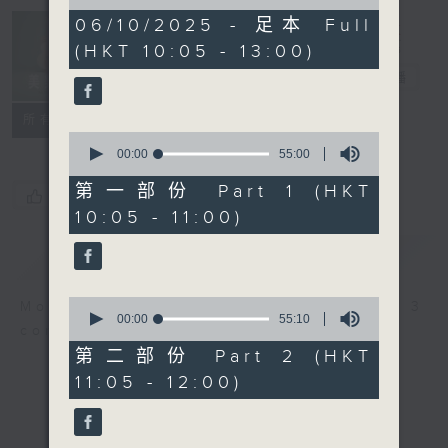
of
2
06/10/2025 - 足本 Full
Non-stop
hours,
(HKT 10:05 - 13:00)
Classics 美樂
44
minutes,
無休
電台直播
59
seconds
聯絡
所有集數
0
seconds
00:00
55:00
of
55
第一部份 Part 1 (HKT
您喜歡這個節目嗎?
minutes,
10:05 - 11:00)
0
seconds
簡介
GIST
0
More music, less talk - for 3
seconds
00:00
55:10
continuous hours.
of
55
第二部份 Part 2 (HKT
minutes,
11:05 - 12:00)
10
seconds