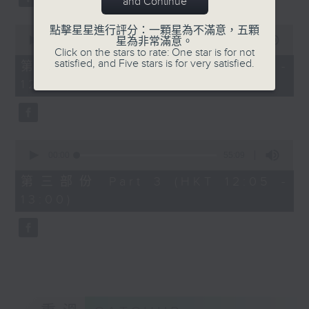
and Continue
0
點擊星星進行評分：一顆星為不滿意，五顆
seconds
00:00
55:19
星為非常滿意。
of
Click on the stars to rate: One star is for not
55
satisfied, and Five stars is for very satisfied.
第二部份 Part 2 (HKT 11:05 -
minutes,
12:00)
19
seconds
0
seconds
00:00
55:09
of
55
第三部份 Part 3 (HKT 12:05 -
minutes,
13:00)
9
seconds