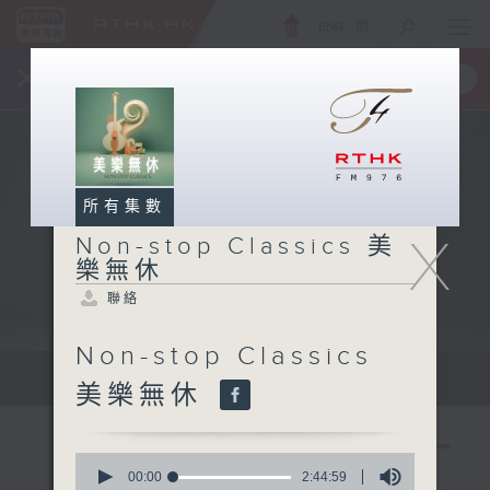
ENG
/
簡
×
全新 RTHK On The Go
取得
一手掌握 RTHK 電台、電視節目
所有集數
X
Non-stop Classics 美
樂無休
聯絡
Non-stop Classics
Mon - Fri 星期一至五 10am
美樂無休
0
seconds
00:00
2:44:59