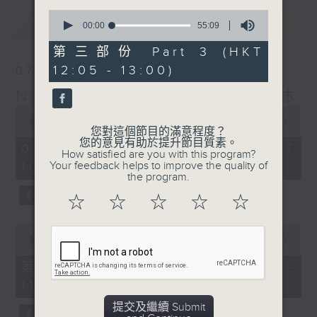
0
最新
LATEST
seconds
00:00
55:09
of
55
第三部份 Part 3 (HKT
minutes,
12:05 - 13:00)
07/08/2026
9
seconds
Non-stop Classics 美樂無休
0
seconds
00:00
2:44:59
您對這個節目的滿意程度？
of
您的意見有助於提升節目質素。
2
07/08/2026 - 足本 Full (HKT
How satisfied are you with this program?
hours,
Your feedback helps to improve the quality of
10:05 - 13:00)
44
the program.
minutes,
59
☆
☆
☆
☆
☆
seconds
0
seconds
00:00
55:10
of
55
第一部份 Part 1 (HKT 10:05 -
minutes,
11:00)
10
seconds
提交及繼續 Submit