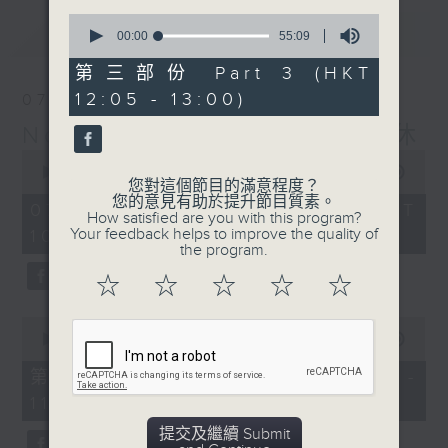
0
最新
LATEST
seconds
00:00
55:09
of
55
第三部份 Part 3 (HKT
minutes,
12:05 - 13:00)
07/08/2026
9
seconds
Non-stop Classics 美樂無休
0
seconds
00:00
2:44:59
您對這個節目的滿意程度？
of
您的意見有助於提升節目質素。
2
07/08/2026 - 足本 Full (HKT
How satisfied are you with this program?
hours,
Your feedback helps to improve the quality of
10:05 - 13:00)
44
the program.
minutes,
59
☆
☆
☆
☆
☆
seconds
0
seconds
00:00
55:10
of
55
第一部份 Part 1 (HKT 10:05 -
minutes,
11:00)
10
seconds
提交及繼續 Submit