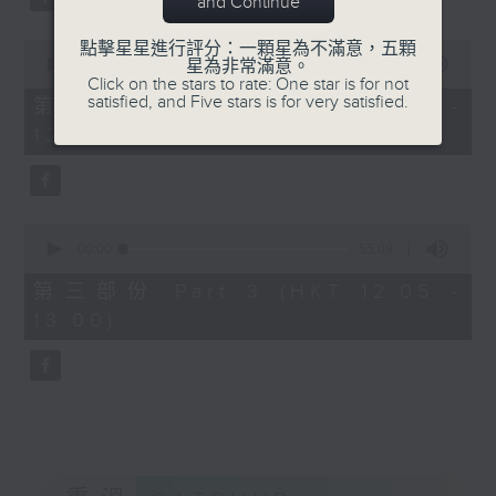
and Continue
0
點擊星星進行評分：一顆星為不滿意，五顆
seconds
00:00
55:19
星為非常滿意。
of
Click on the stars to rate: One star is for not
55
satisfied, and Five stars is for very satisfied.
第二部份 Part 2 (HKT 11:05 -
minutes,
12:00)
19
seconds
0
seconds
00:00
55:09
of
55
第三部份 Part 3 (HKT 12:05 -
minutes,
13:00)
9
seconds