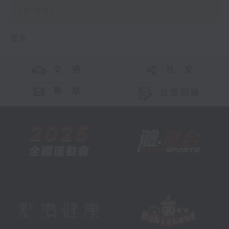
13:00)
更多 ...
交 通
社 交
聯 絡
公眾回饋