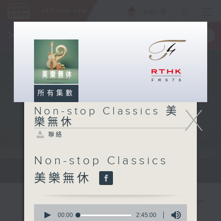
ENG
/
簡
×
全新 RTHK On The Go
取得
一手掌握 RTHK 電台、電視節目
所有集數
X
Non-stop Classics 美
樂無休
聯絡
Non-stop Classics
Mon - Fri 星期一至五 10am
美樂無休
0
seconds
00:00
2:45:00