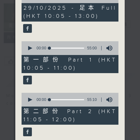
of
2
29/10/2025 - 足本 Full
Non-stop
hours,
(HKT 10:05 - 13:00)
Classics 美樂
45
minutes,
無休
電台直播
0
seconds
聯絡
所有集數
0
seconds
00:00
55:00
of
55
第一部份 Part 1 (HKT
您喜歡這個節目嗎?
minutes,
10:05 - 11:00)
0
seconds
簡介
GIST
0
More music, less talk - for 3
seconds
00:00
55:10
continuous hours.
of
55
第二部份 Part 2 (HKT
minutes,
11:05 - 12:00)
10
seconds