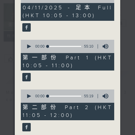
of
2
04/11/2025 - 足本 Full
Non-stop
hours,
(HKT 10:05 - 13:00)
Classics 美樂
45
minutes,
無休
電台直播
0
seconds
聯絡
所有集數
0
seconds
00:00
55:10
of
55
第一部份 Part 1 (HKT
您喜歡這個節目嗎?
minutes,
10:05 - 11:00)
10
seconds
簡介
GIST
0
More music, less talk - for 3
seconds
00:00
55:19
continuous hours.
of
55
第二部份 Part 2 (HKT
minutes,
11:05 - 12:00)
19
seconds