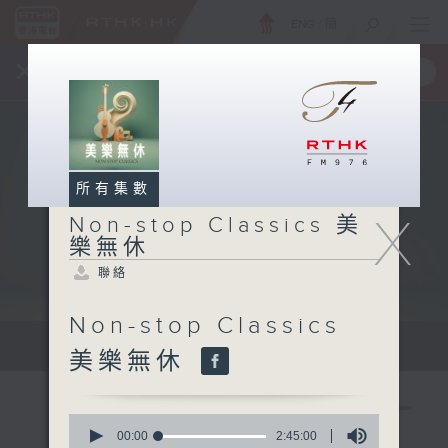
ENG
/
簡
×
全新 RTHK On The Go
取得
一手掌握 RTHK 電台、電視節目
所有集數
X
Non-stop Classics 美
樂無休
聯絡
Non-stop Classics
Mon - Fri 星期一至五 10am
美樂無休
0
seconds
00:00
2:45:00