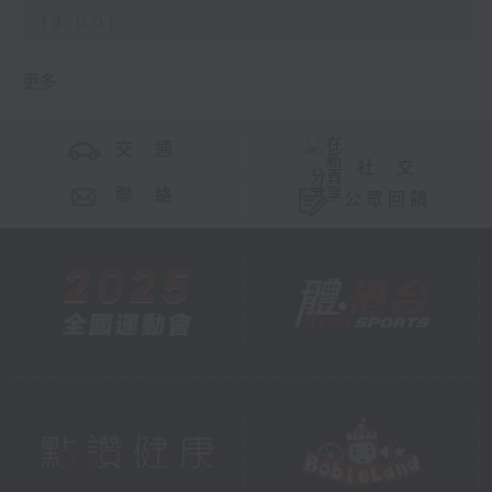
13:00)
更多 ...
交 通
社 交
聯 絡
公眾回饋