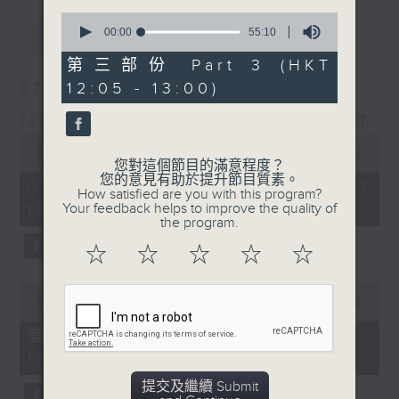
0
最新
LATEST
seconds
00:00
55:10
of
55
第三部份 Part 3 (HKT
minutes,
12:05 - 13:00)
07/08/2026
10
seconds
Non-stop Classics 美樂無休
0
seconds
00:00
2:44:59
您對這個節目的滿意程度？
of
您的意見有助於提升節目質素。
2
07/08/2026 - 足本 Full (HKT
How satisfied are you with this program?
hours,
Your feedback helps to improve the quality of
10:05 - 13:00)
44
the program.
minutes,
59
☆
☆
☆
☆
☆
seconds
0
seconds
00:00
55:10
of
55
第一部份 Part 1 (HKT 10:05 -
minutes,
11:00)
10
seconds
提交及繼續 Submit