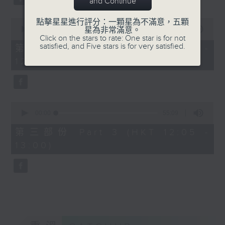
and Continue
0
點擊星星進行評分：一顆星為不滿意，五顆
seconds
00:00
55:19
星為非常滿意。
of
Click on the stars to rate: One star is for not
55
satisfied, and Five stars is for very satisfied.
第二部份 Part 2 (HKT 11:05 -
minutes,
12:00)
19
seconds
0
seconds
00:00
55:09
of
55
第三部份 Part 3 (HKT 12:05 -
minutes,
13:00)
9
seconds