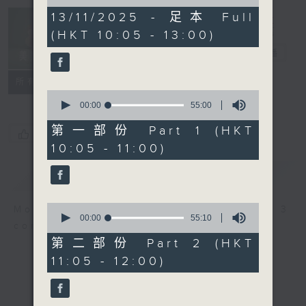
of
2
13/11/2025 - 足本 Full
Non-stop
hours,
(HKT 10:05 - 13:00)
Classics 美樂
44
minutes,
無休
電台直播
59
seconds
聯絡
所有集數
0
seconds
00:00
55:00
of
55
第一部份 Part 1 (HKT
您喜歡這個節目嗎?
minutes,
10:05 - 11:00)
0
seconds
簡介
GIST
0
More music, less talk - for 3
seconds
00:00
55:10
continuous hours.
of
55
第二部份 Part 2 (HKT
minutes,
11:05 - 12:00)
10
seconds