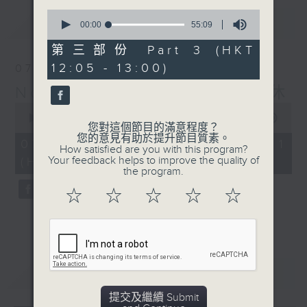
0
最新
LATEST
seconds
00:00
55:09
of
55
第三部份 Part 3 (HKT
minutes,
12:05 - 13:00)
07/08/2026
9
seconds
Non-stop Classics 美樂無休
0
seconds
00:00
55:00
您對這個節目的滿意程度？
of
您的意見有助於提升節目質素。
55
07/08/2026 - 第一部份 Part 1
How satisfied are you with this program?
minutes,
Your feedback helps to improve the quality of
(HKT 10:05 - 11:00)
0
the program.
seconds
☆
☆
☆
☆
☆
重溫
CATCHUP
提交及繼續 Submit