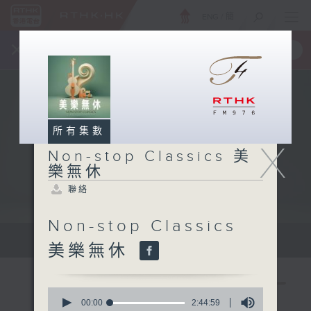
ENG
/
簡
×
全新 RTHK On The Go
取得
一手掌握 RTHK 電台、電視節目
所有集數
X
Non-stop Classics 美
樂無休
聯絡
Non-stop Classics
Mon - Fri 星期一至五 10am
美樂無休
0
seconds
00:00
2:44:59