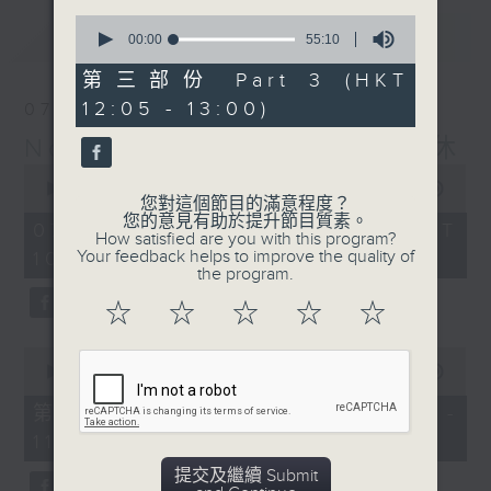
0
最新
LATEST
seconds
00:00
55:10
of
55
第三部份 Part 3 (HKT
minutes,
12:05 - 13:00)
07/08/2026
10
seconds
Non-stop Classics 美樂無休
0
seconds
00:00
2:44:59
您對這個節目的滿意程度？
of
您的意見有助於提升節目質素。
2
07/08/2026 - 足本 Full (HKT
How satisfied are you with this program?
hours,
Your feedback helps to improve the quality of
10:05 - 13:00)
44
the program.
minutes,
59
☆
☆
☆
☆
☆
seconds
0
seconds
00:00
55:10
of
55
第一部份 Part 1 (HKT 10:05 -
minutes,
11:00)
10
seconds
提交及繼續 Submit