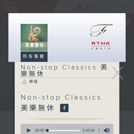
ENG
/
簡
×
全新 RTHK On The Go
取得
一手掌握 RTHK 電台、電視節目
所有集數
X
Non-stop Classics 美
樂無休
聯絡
Non-stop Classics
Mon - Fri 星期一至五 10am
美樂無休
0
seconds
00:00
2:45:00