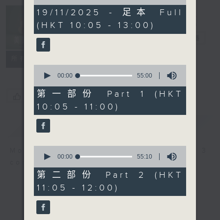
of
2
19/11/2025 - 足本 Full
Non-stop
hours,
(HKT 10:05 - 13:00)
Classics 美樂
45
minutes,
無休
電台直播
0
seconds
聯絡
所有集數
0
seconds
00:00
55:00
of
55
第一部份 Part 1 (HKT
您喜歡這個節目嗎?
minutes,
10:05 - 11:00)
0
seconds
簡介
GIST
0
More music, less talk - for 3
seconds
00:00
55:10
continuous hours.
of
55
第二部份 Part 2 (HKT
minutes,
11:05 - 12:00)
10
seconds