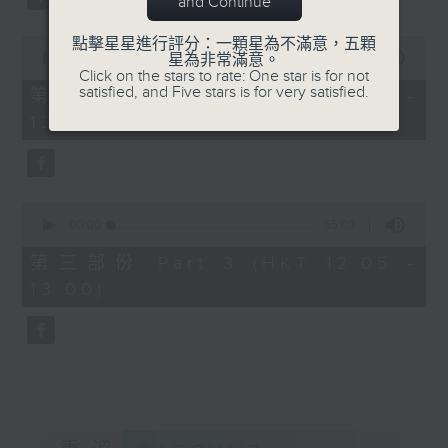
and Continue
0
點擊星星進行評分：一顆星為不滿意，五顆
seconds
00:00
55:19
星為非常滿意。
of
Click on the stars to rate: One star is for not
55
satisfied, and Five stars is for very satisfied.
第二部份 Part 2 (HKT 11:05 -
minutes,
12:00)
19
seconds
0
seconds
00:00
55:09
of
55
第三部份 Part 3 (HKT 12:05 -
minutes,
13:00)
9
seconds