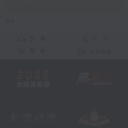
13:00)
更多 ...
交 通
社 交
聯 絡
公眾回饋