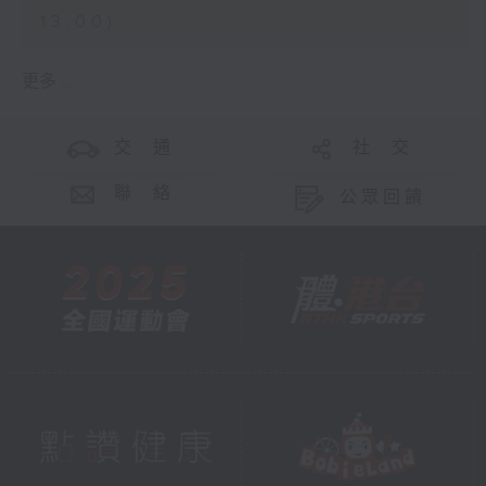
13:00)
更多 ...
交 通
社 交
聯 絡
公眾回饋