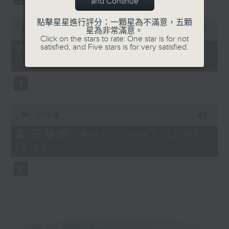
and Continue
0
點擊星星進行評分：一顆星為不滿意，五顆
seconds
00:00
55:10
星為非常滿意。
of
Click on the stars to rate: One star is for not
55
satisfied, and Five stars is for very satisfied.
第二部份 Part 2 (HKT 11:05 -
minutes,
12:00)
10
seconds
0
seconds
00:00
55:09
of
55
第三部份 Part 3 (HKT 12:05 -
minutes,
13:00)
9
seconds