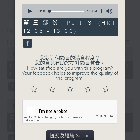
0
最新
LATEST
seconds
00:00
55:09
of
55
第三部份 Part 3 (HKT
minutes,
12:05 - 13:00)
10/08/2026
9
seconds
Non-stop Classics 美樂無休
0
seconds
00:00
2:44:59
您對這個節目的滿意程度？
of
您的意見有助於提升節目質素。
2
10/08/2026 - 足本 Full (HKT
How satisfied are you with this program?
hours,
Your feedback helps to improve the quality of
10:05 - 13:00)
44
the program.
minutes,
59
☆
☆
☆
☆
☆
seconds
0
seconds
00:00
55:00
of
55
第一部份 Part 1 (HKT 10:05 -
minutes,
11:00)
0
seconds
提交及繼續 Submit