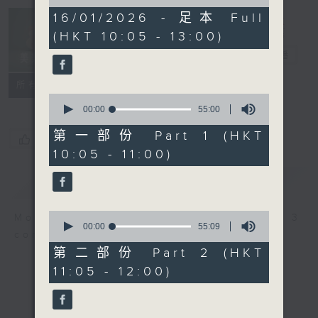
of
2
16/01/2026 - 足本 Full
Non-stop
hours,
(HKT 10:05 - 13:00)
Classics 美樂
45
minutes,
無休
電台直播
0
seconds
聯絡
所有集數
0
seconds
00:00
55:00
of
55
第一部份 Part 1 (HKT
您喜歡這個節目嗎?
minutes,
10:05 - 11:00)
0
seconds
簡介
GIST
0
More music, less talk - for 3
seconds
00:00
55:09
continuous hours.
of
55
第二部份 Part 2 (HKT
minutes,
11:05 - 12:00)
9
seconds