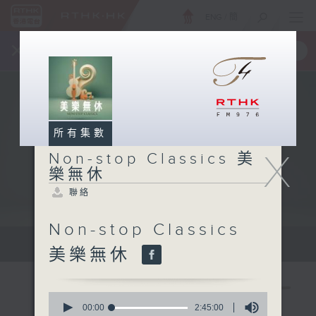
ENG
/
簡
×
全新 RTHK On The Go
取得
一手掌握 RTHK 電台、電視節目
所有集數
X
Non-stop Classics 美
樂無休
聯絡
Non-stop Classics
Mon - Fri 星期一至五 10am
美樂無休
0
seconds
00:00
2:45:00