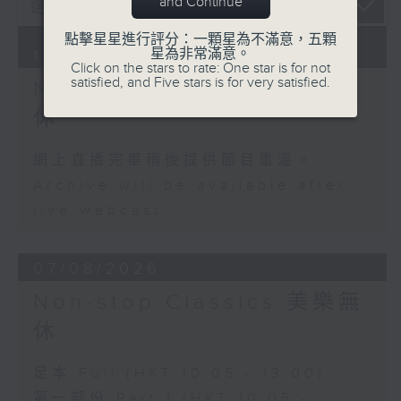
and Continue
點擊星星進行評分：一顆星為不滿意，五顆
星為非常滿意。
10/08/2026
Click on the stars to rate: One star is for not
satisfied, and Five stars is for very satisfied.
Non-stop Classics 美樂無
休
網上直播完畢稍後提供節目重溫。
Archive will be available after
live webcast
07/08/2026
Non-stop Classics 美樂無
休
足本 Full (HKT 10:05 - 13:00)
第一部份 Part 1 (HKT 10:05 -