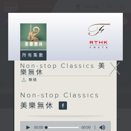
ENG
/
簡
×
全新 RTHK On The Go
取得
一手掌握 RTHK 電台、電視節目
所有集數
X
Non-stop Classics 美
樂無休
聯絡
Non-stop Classics
Mon - Fri 星期一至五 10am
美樂無休
0
seconds
00:00
00:00