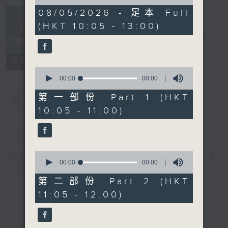
of
0
08/05/2026 - 足本 Full
Non-stop
seconds
(HKT 10:05 - 13:00)
Classics 美樂
無休
電台直播
聯絡
所有集數
0
seconds
00:00
00:00
of
0
第一部份 Part 1 (HKT
您喜歡這個節目嗎?
seconds
10:05 - 11:00)
簡介
GIST
0
More music, less talk - for 3
seconds
00:00
00:00
continuous hours.
of
0
第二部份 Part 2 (HKT
seconds
11:05 - 12:00)