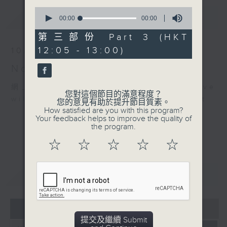
0
最新
LATEST
seconds
00:00
00:00
of
0
第三部份 Part 3 (HKT
seconds
12:05 - 13:00)
10/08/2026
Non-stop Classics 美樂無休
網上直播完畢稍後提供節目重溫。 Archive
您對這個節目的滿意程度？
will be available after live webcast
您的意見有助於提升節目質素。
How satisfied are you with this program?
Your feedback helps to improve the quality of
the program.
☆
☆
☆
☆
☆
重溫
CATCHUP
07 - 08
2026
提交及繼續 Submit