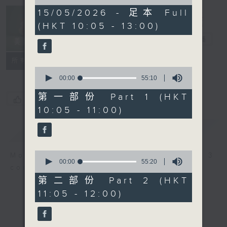
of
2
15/05/2026 - 足本 Full
Non-stop
hours,
(HKT 10:05 - 13:00)
Classics 美樂
45
minutes,
無休
電台直播
0
seconds
聯絡
所有集數
0
seconds
00:00
55:10
of
55
第一部份 Part 1 (HKT
您喜歡這個節目嗎?
minutes,
10:05 - 11:00)
10
seconds
簡介
GIST
0
More music, less talk - for 3
seconds
00:00
55:20
continuous hours.
of
55
第二部份 Part 2 (HKT
minutes,
11:05 - 12:00)
20
seconds