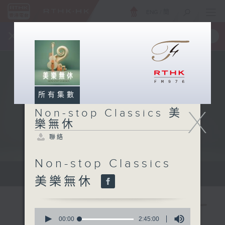
ENG
/
簡
×
全新 RTHK On The Go
取得
一手掌握 RTHK 電台、電視節目
所有集數
X
Non-stop Classics 美
樂無休
聯絡
Non-stop Classics
Mon - Fri 星期一至五 10am
美樂無休
0
seconds
00:00
2:45:00