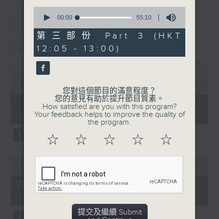
0
最新
LATEST
seconds
00:00
55:10
of
55
第三部份 Part 3 (HKT
minutes,
12:05 - 13:00)
06/08/2026
10
seconds
Non-stop Classics 美樂無休
0
seconds
00:00
2:45:00
您對這個節目的滿意程度？
of
您的意見有助於提升節目質素。
2
06/08/2026 - 足本 Full (HKT
How satisfied are you with this program?
hours,
Your feedback helps to improve the quality of
10:05 - 13:00)
45
the program.
minutes,
0
☆
☆
☆
☆
☆
seconds
0
seconds
00:00
55:00
of
55
第一部份 Part 1 (HKT 10:05 -
minutes,
11:00)
0
seconds
提交及繼續 Submit