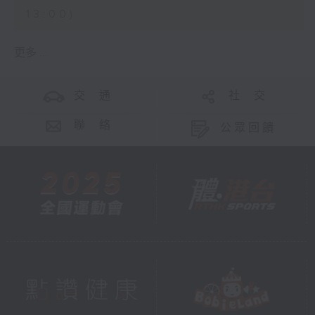
13:00)
更多 ...
交 通
社 交
聯 絡
公眾回饋