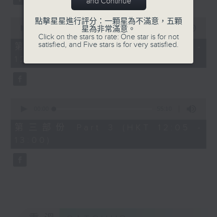
and Continue
0
點擊星星進行評分：一顆星為不滿意，五顆
seconds
00:00
55:09
星為非常滿意。
of
Click on the stars to rate: One star is for not
55
satisfied, and Five stars is for very satisfied.
第二部份 Part 2 (HKT 11:05 -
minutes,
12:00)
9
seconds
0
seconds
00:00
55:10
of
55
第三部份 Part 3 (HKT 12:05 -
minutes,
13:00)
10
seconds