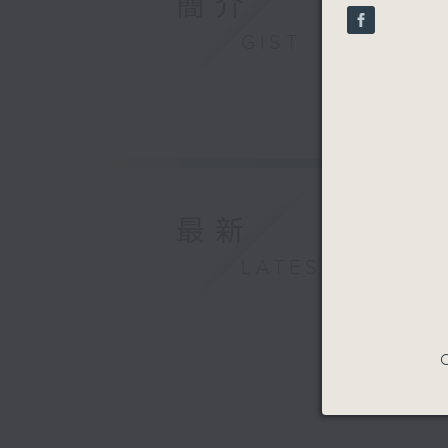
簡介
seconds
90%
GIST
最新
LATEST
C