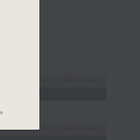
2:44:59
- 13:00)
is
55:10