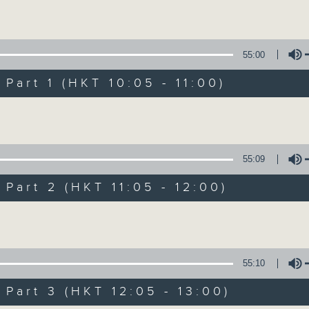
Volume
Mon - Fri 星期一至五 10am
55:00
art 1 (HKT 10:05 - 11:00)
Volume
Non-stop Clas
55:09
聯絡
所有集數
art 2 (HKT 11:05 - 12:00)
Volume
您喜歡這個節目嗎?
55:10
More music, less talk - for 3 contin
art 3 (HKT 12:05 - 13:00)