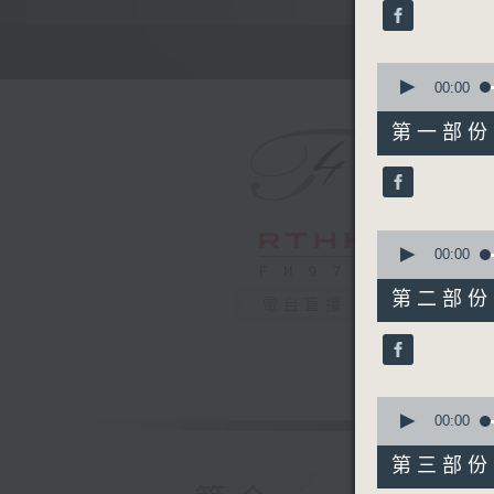
minutes,
0
seconds
90%
0
seconds
00:00
of
55
第一部份 P
minutes,
0
seconds
90%
0
seconds
00:00
of
55
第二部份 P
電台直播
minutes,
9
seconds
90%
0
seconds
00:00
of
55
第三部份 P
minutes,
10