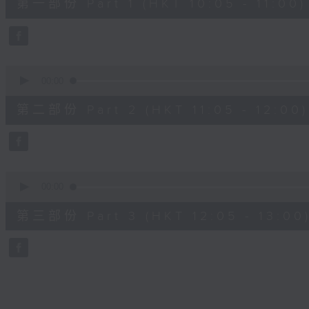
第一部份 Part 1 (HKT 10:05 - 11:00)
minutes,
10
seconds
Volume
90%
0
seconds
00:00
of
55
第二部份 Part 2 (HKT 11:05 - 12:00)
minutes,
19
seconds
Volume
90%
0
seconds
00:00
of
55
第三部份 Part 3 (HKT 12:05 - 13:00
minutes,
9
seconds
Volume
90%