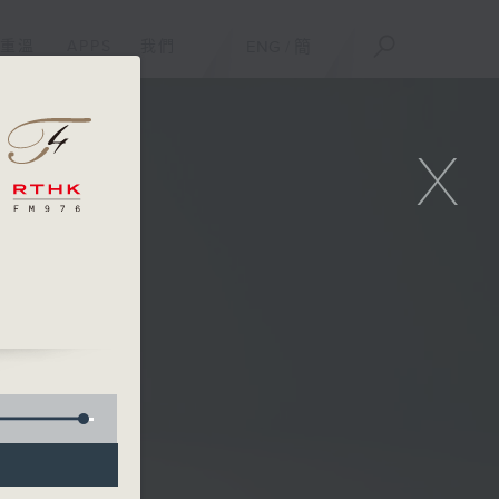
重溫
APPS
我們
ENG
/
簡
X