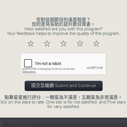
Volume
您對這個節目的滿意程度？
您的意見有助於提升節目質素。
How satisfied are you with this program?
Your feedback helps to improve the quality of the program.
☆
☆
☆
☆
☆
07/08/2026
Non-stop Classics 美樂無休
0
seconds
00:00
of
2
07/08/2026 - 足本 Full (HKT 10:05 
提交及繼續 Submit and Continue
hours,
44
minutes,
點擊星星進行評分：一顆星為不滿意，五顆星為非常滿意。
59
lick on the stars to rate: One star is for not satisfied, and Five stars 
seconds
Volume
for very satisfied.
90%
0
seconds
00:00
of
55