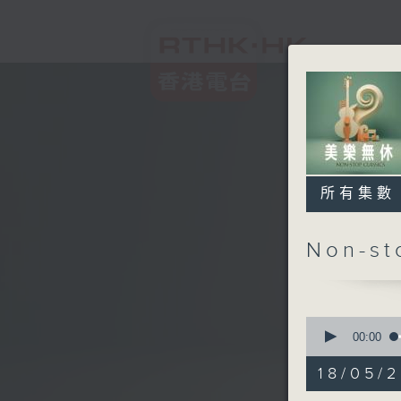
所有集數
Non-s
0
seconds
00:00
of
2
18/05/2
hours,
45