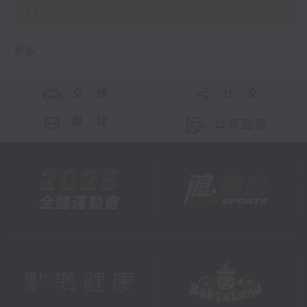
13:00)
更多 ...
交 通
社 交
聯 絡
公眾回饋