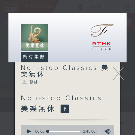
ENG
/
簡
×
全新 RTHK On The Go
取得
一手掌握 RTHK 電台、電視節目
所有集數
X
Non-stop Classics 美
樂無休
聯絡
Non-stop Classics
Mon - Fri 星期一至五 10am
美樂無休
0
seconds
00:00
2:45:00