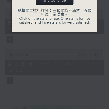
and Continue
0
點擊星星進行評分：一顆星為不滿意，五顆
seconds
00:00
55:19
星為非常滿意。
of
Click on the stars to rate: One star is for not
55
satisfied, and Five stars is for very satisfied.
第二部份 Part 2 (HKT 11:05 -
minutes,
12:00)
19
seconds
0
seconds
00:00
55:09
of
55
第三部份 Part 3 (HKT 12:05 -
minutes,
13:00)
9
seconds