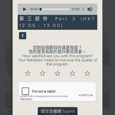
0
最新
LATEST
seconds
00:00
55:09
of
55
第三部份 Part 3 (HKT
minutes,
12:05 - 13:00)
07/08/2026
9
seconds
Non-stop Classics 美樂無休
0
seconds
00:00
2:44:59
您對這個節目的滿意程度？
of
您的意見有助於提升節目質素。
2
07/08/2026 - 足本 Full (HKT
How satisfied are you with this program?
hours,
Your feedback helps to improve the quality of
10:05 - 13:00)
44
the program.
minutes,
59
☆
☆
☆
☆
☆
seconds
0
seconds
00:00
55:10
of
55
第一部份 Part 1 (HKT 10:05 -
minutes,
11:00)
10
seconds
提交及繼續 Submit