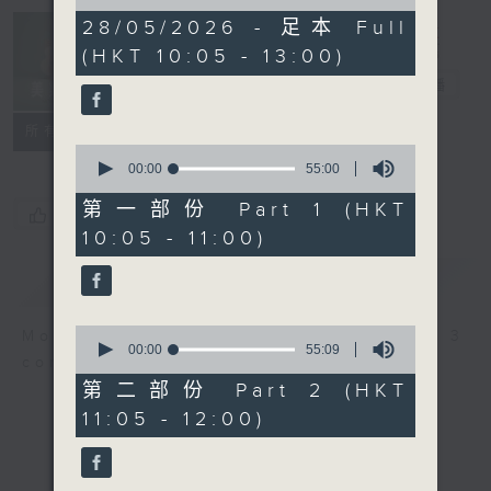
of
2
28/05/2026 - 足本 Full
Non-stop
hours,
(HKT 10:05 - 13:00)
Classics 美樂
45
minutes,
無休
電台直播
0
seconds
聯絡
所有集數
0
seconds
00:00
55:00
of
55
第一部份 Part 1 (HKT
您喜歡這個節目嗎?
minutes,
10:05 - 11:00)
0
seconds
簡介
GIST
0
More music, less talk - for 3
seconds
00:00
55:09
continuous hours.
of
55
第二部份 Part 2 (HKT
minutes,
11:05 - 12:00)
9
seconds