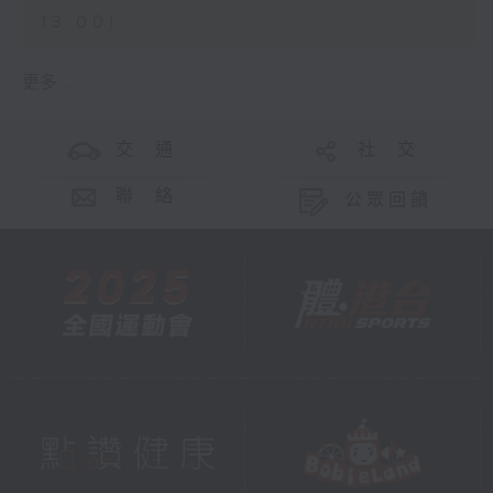
13:00)
更多 ...
交 通
社 交
聯 絡
公眾回饋