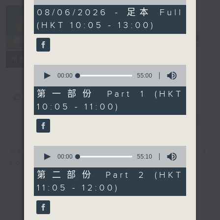
of
2
08/06/2026 - 足本 Full
Non-stop
hours,
(HKT 10:05 - 13:00)
Classics 美樂
45
minutes,
無休
電台直播
0
seconds
聯絡
所有集數
0
seconds
00:00
55:00
of
55
第一部份 Part 1 (HKT
您喜歡這個節目嗎?
minutes,
10:05 - 11:00)
0
seconds
簡介
GIST
0
More music, less talk - for 3
seconds
00:00
55:10
continuous hours.
of
55
第二部份 Part 2 (HKT
minutes,
11:05 - 12:00)
10
seconds