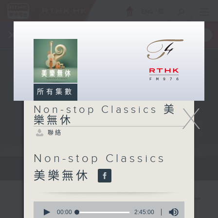
ENG
/
簡
×
全新 RTHK On The Go
取得
一手掌握 RTHK 電台、電視節目
所有集數
X
Non-stop Classics 美
樂無休
聯絡
Non-stop Classics
Mon - Fri 星期一至五 10am
美樂無休
0
seconds
00:00
2:45:00