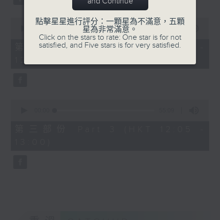
and Continue
0
點擊星星進行評分：一顆星為不滿意，五顆
seconds
00:00
55:19
星為非常滿意。
of
Click on the stars to rate: One star is for not
55
satisfied, and Five stars is for very satisfied.
第二部份 Part 2 (HKT 11:05 -
minutes,
12:00)
19
seconds
0
seconds
00:00
55:09
of
55
第三部份 Part 3 (HKT 12:05 -
minutes,
13:00)
9
seconds