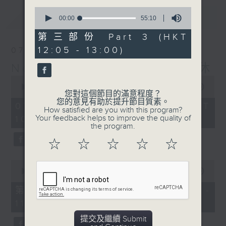
0
最新
LATEST
seconds
00:00
55:10
of
55
第三部份 Part 3 (HKT
minutes,
12:05 - 13:00)
07/08/2026
10
seconds
Non-stop Classics 美樂無休
0
seconds
00:00
2:44:59
您對這個節目的滿意程度？
of
您的意見有助於提升節目質素。
2
07/08/2026 - 足本 Full (HKT
How satisfied are you with this program?
hours,
Your feedback helps to improve the quality of
10:05 - 13:00)
44
the program.
minutes,
59
☆
☆
☆
☆
☆
seconds
0
seconds
00:00
55:10
of
55
第一部份 Part 1 (HKT 10:05 -
minutes,
11:00)
10
seconds
提交及繼續 Submit