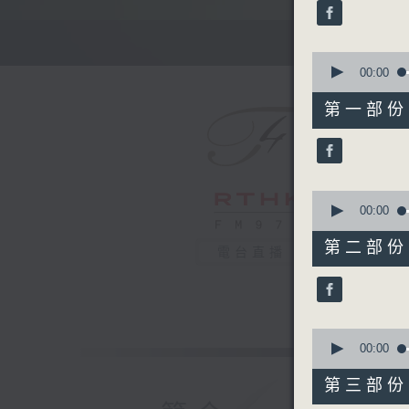
minutes,
59
seconds
90%
0
seconds
00:00
of
55
第一部份 P
minutes,
0
seconds
90%
0
seconds
00:00
of
55
第二部份 P
電台直播
minutes,
10
seconds
90%
0
seconds
00:00
of
55
第三部份 P
minutes,
9