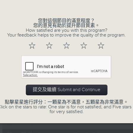
Volume
您對這個節目的滿意程度？
您的意見有助於提升節目質素。
How satisfied are you with this program?
Your feedback helps to improve the quality of the program.
☆
☆
☆
☆
☆
07/08/2026
Non-stop Classics 美樂無休
0
seconds
00:00
of
2
07/08/2026 - 足本 Full (HKT 10:05 
提交及繼續 Submit and Continue
hours,
44
minutes,
點擊星星進行評分：一顆星為不滿意，五顆星為非常滿意。
59
lick on the stars to rate: One star is for not satisfied, and Five stars 
seconds
Volume
for very satisfied.
90%
0
seconds
00:00
of
55