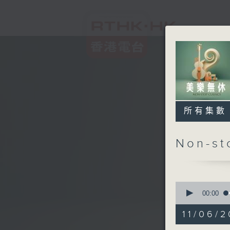
所有集數
Non-s
0
seconds
00:00
of
2
11/06/2
hours,
44