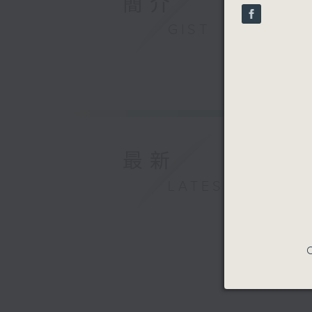
簡介
seconds
90%
GIST
最新
LATEST
C