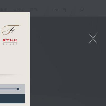
重溫
APPS
我們
ENG
/
簡
X