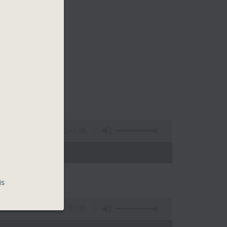
2:44:59
- 13:00)
is
55:10