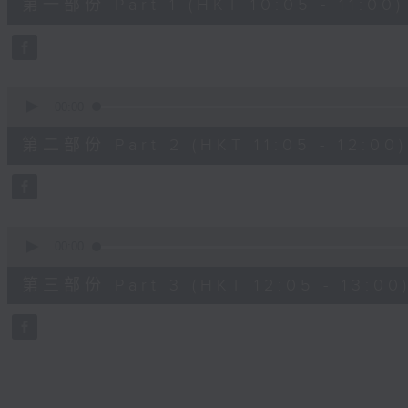
第一部份 Part 1 (HKT 10:05 - 11:00)
minutes,
10
seconds
Volume
90%
0
seconds
00:00
of
55
第二部份 Part 2 (HKT 11:05 - 12:00)
minutes,
19
seconds
Volume
90%
0
seconds
00:00
of
55
第三部份 Part 3 (HKT 12:05 - 13:00
minutes,
9
seconds
Volume
90%