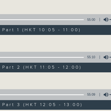
Volume
Mon - Fri 星期一至五 10am
55:00
art 1 (HKT 10:05 - 11:00)
Volume
Non-stop Clas
55:10
聯絡
所有集數
art 2 (HKT 11:05 - 12:00)
Volume
您喜歡這個節目嗎?
55:09
More music, less talk - for 3 contin
art 3 (HKT 12:05 - 13:00)