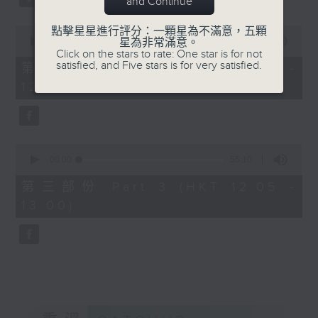
and Continue
0
點擊星星進行評分：一顆星為不滿意，五顆
seconds
00:00
55:09
星為非常滿意。
of
Click on the stars to rate: One star is for not
55
satisfied, and Five stars is for very satisfied.
第二部份 Part 2 (HKT 11:05 -
minutes,
12:00)
9
seconds
0
seconds
00:00
55:10
of
55
第三部份 Part 3 (HKT 12:05 -
minutes,
13:00)
10
seconds