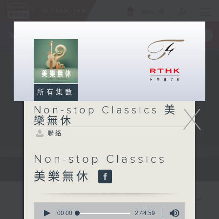
ENG
/
簡
×
全新 RTHK On The Go
取得
一手掌握 RTHK 電台、電視節目
所有集數
X
Non-stop Classics 美
樂無休
聯絡
Non-stop Classics
Mon - Fri 星期一至五 10am
美樂無休
0
seconds
00:00
2:44:59