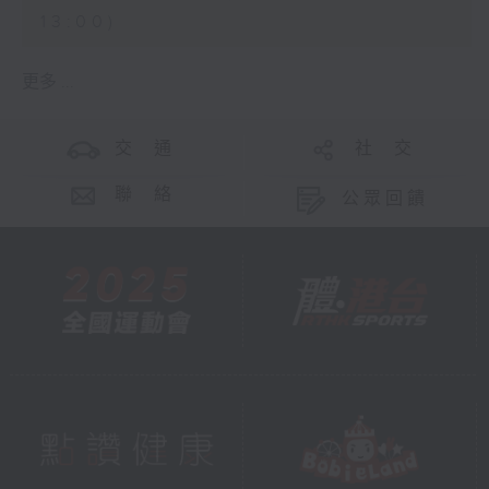
13:00)
更多 ...
交 通
社 交
聯 絡
公眾回饋