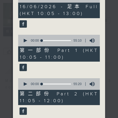
of
2
16/06/2026 - 足本 Full
Non-stop
hours,
(HKT 10:05 - 13:00)
Classics 美樂
44
minutes,
無休
電台直播
59
seconds
聯絡
所有集數
0
seconds
00:00
55:10
of
55
第一部份 Part 1 (HKT
您喜歡這個節目嗎?
minutes,
10:05 - 11:00)
10
seconds
簡介
GIST
0
More music, less talk - for 3
seconds
00:00
55:20
continuous hours.
of
55
第二部份 Part 2 (HKT
minutes,
11:05 - 12:00)
20
seconds