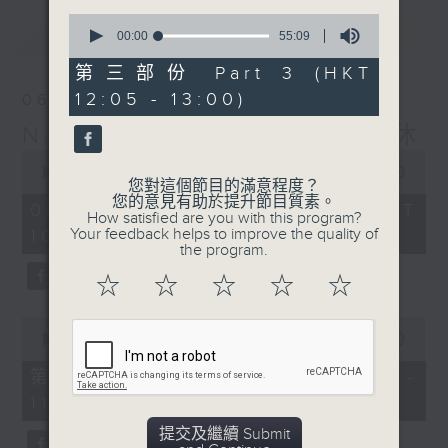
0
最新
LATEST
seconds
00:00
55:09
of
55
第三部份 Part 3 (HKT
minutes,
12:05 - 13:00)
06/08/2026
9
seconds
Non-stop Classics 美樂無休
0
seconds
00:00
2:45:00
您對這個節目的滿意程度？
of
您的意見有助於提升節目質素。
2
06/08/2026 - 足本 Full (HKT
How satisfied are you with this program?
hours,
Your feedback helps to improve the quality of
10:05 - 13:00)
45
the program.
minutes,
0
☆
☆
☆
☆
☆
seconds
0
seconds
00:00
55:00
of
55
第一部份 Part 1 (HKT 10:05 -
minutes,
11:00)
0
seconds
提交及繼續 Submit