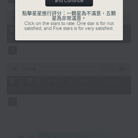
and Continue
0
點擊星星進行評分：一顆星為不滿意，五顆
seconds
00:00
55:09
星為非常滿意。
of
Click on the stars to rate: One star is for not
55
satisfied, and Five stars is for very satisfied.
第二部份 Part 2 (HKT 11:05 -
minutes,
12:00)
9
seconds
0
seconds
00:00
55:10
of
55
第三部份 Part 3 (HKT 12:05 -
minutes,
13:00)
10
seconds