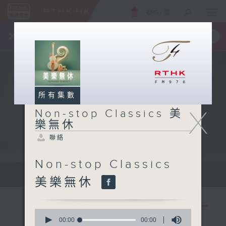
ENG
/
簡
×
全新 RTHK On The Go
取得
一手掌握 RTHK 電台、電視節目
所有集數
X
Non-stop Classics 美
樂無休
聯絡
Non-stop Classics
Mon - Fri 星期一至五 10am
美樂無休
0
seconds
00:00
00:00