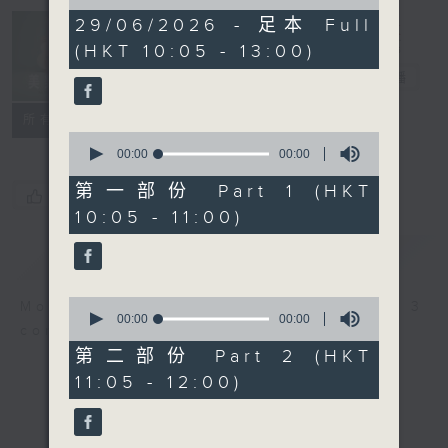
of
0
29/06/2026 - 足本 Full
Non-stop
seconds
(HKT 10:05 - 13:00)
Classics 美樂
無休
電台直播
聯絡
所有集數
0
seconds
00:00
00:00
of
0
第一部份 Part 1 (HKT
您喜歡這個節目嗎?
seconds
10:05 - 11:00)
簡介
GIST
0
More music, less talk - for 3
seconds
00:00
00:00
continuous hours.
of
0
第二部份 Part 2 (HKT
seconds
11:05 - 12:00)