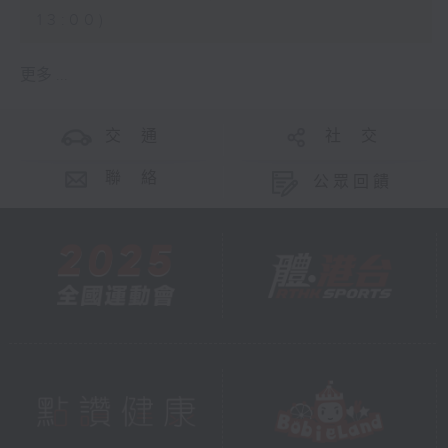
13:00)
更多 ...
交 通
社 交
聯 絡
公眾回饋