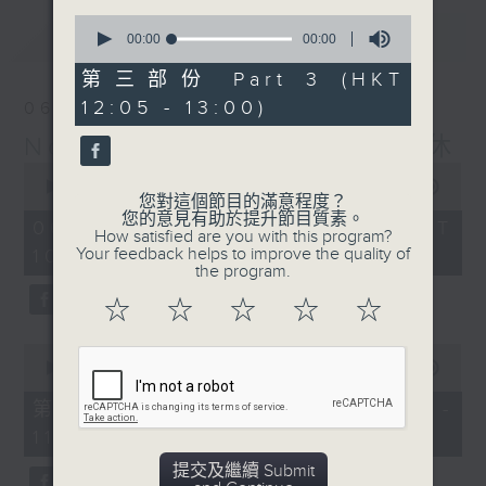
0
最新
LATEST
seconds
00:00
00:00
of
0
第三部份 Part 3 (HKT
seconds
12:05 - 13:00)
06/08/2026
Non-stop Classics 美樂無休
0
seconds
00:00
2:45:00
您對這個節目的滿意程度？
of
您的意見有助於提升節目質素。
2
06/08/2026 - 足本 Full (HKT
How satisfied are you with this program?
hours,
Your feedback helps to improve the quality of
10:05 - 13:00)
45
the program.
minutes,
0
☆
☆
☆
☆
☆
seconds
0
seconds
00:00
55:00
of
55
第一部份 Part 1 (HKT 10:05 -
minutes,
11:00)
0
seconds
提交及繼續 Submit