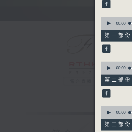
minutes,
0
seconds
90%
0
seconds
00:00
of
55
第一部份 P
minutes,
0
seconds
90%
0
seconds
00:00
of
55
第二部份 P
電台直播
minutes,
10
seconds
90%
0
seconds
00:00
of
55
第三部份 P
minutes,
10