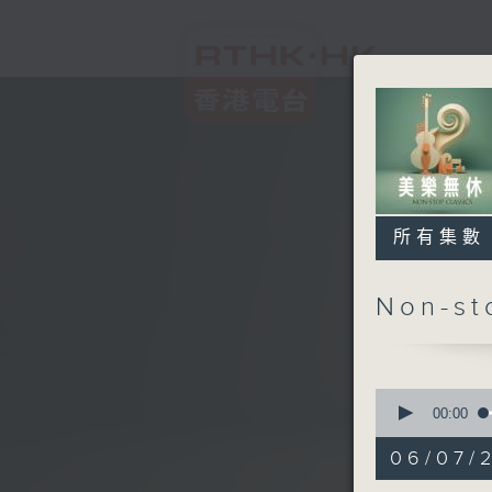
所有集數
Non-s
0
seconds
00:00
of
2
06/07/2
hours,
45