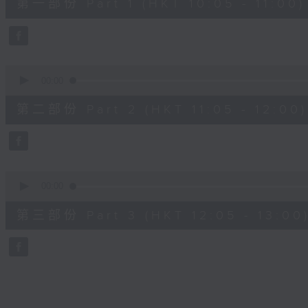
第一部份 Part 1 (HKT 10:05 - 11:00)
minutes,
10
seconds
Volume
90%
0
seconds
00:00
of
55
第二部份 Part 2 (HKT 11:05 - 12:00)
minutes,
19
seconds
Volume
90%
0
seconds
00:00
of
55
第三部份 Part 3 (HKT 12:05 - 13:00
minutes,
9
seconds
Volume
90%