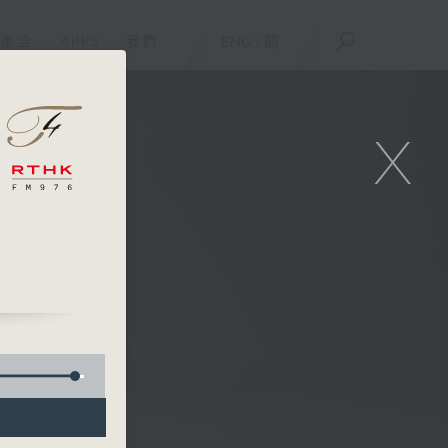
重溫
APPS
我們
ENG
/
簡
X