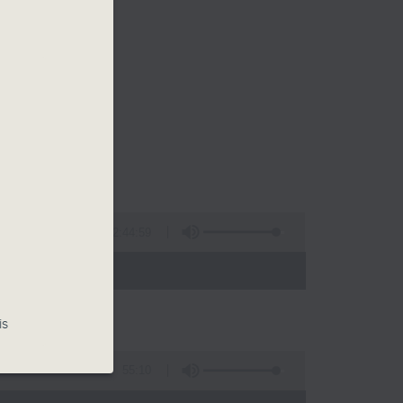
2:44:59
- 13:00)
is
55:10