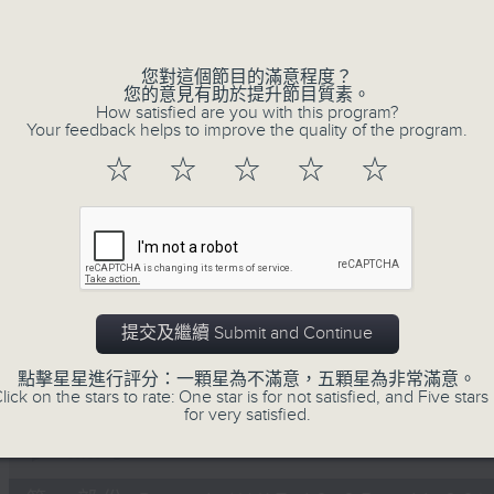
Volume
您對這個節目的滿意程度？
您的意見有助於提升節目質素。
How satisfied are you with this program?
Your feedback helps to improve the quality of the program.
☆
☆
☆
☆
☆
07/08/2026
Non-stop Classics 美樂無休
0
seconds
00:00
of
2
07/08/2026 - 足本 Full (HKT 10:05 
提交及繼續 Submit and Continue
hours,
44
minutes,
點擊星星進行評分：一顆星為不滿意，五顆星為非常滿意。
59
lick on the stars to rate: One star is for not satisfied, and Five stars 
seconds
Volume
for very satisfied.
90%
0
seconds
00:00
of
55