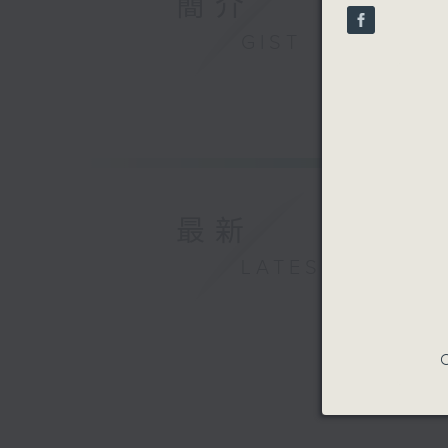
簡介
seconds
90%
GIST
最新
LATEST
C