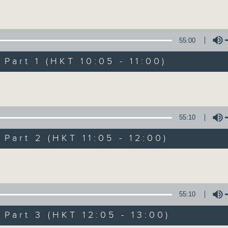
Volume
Mon - Fri 星期一至五 10am
55:00
art 1 (HKT 10:05 - 11:00)
Volume
Non-stop Clas
55:10
聯絡
所有集數
art 2 (HKT 11:05 - 12:00)
Volume
您喜歡這個節目嗎?
55:10
More music, less talk - for 3 contin
art 3 (HKT 12:05 - 13:00)