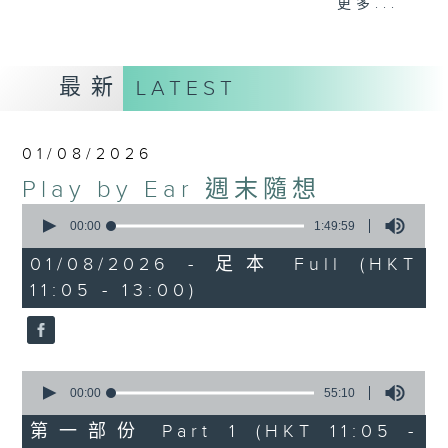
更多...
brighten up your Saturday
mornings.
最新
LATEST
01/08/2026
Play by Ear 週末隨想
0
seconds
00:00
1:49:59
of
1
01/08/2026 - 足本 Full (HKT
hour,
11:05 - 13:00)
49
minutes,
59
seconds
0
seconds
00:00
55:10
of
55
第一部份 Part 1 (HKT 11:05 -
minutes,