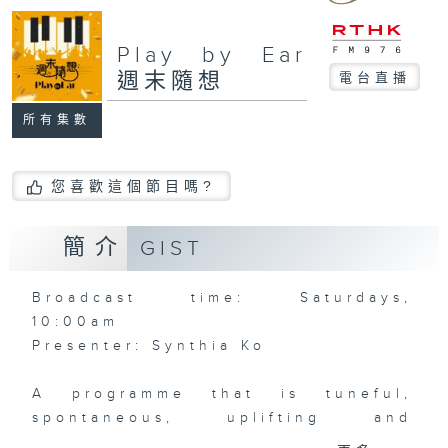
Play by Ear
週末隨想
電台直播
所有集數
您喜歡這個節目嗎?
簡介
GIST
Broadcast time: Saturdays,
10:00am
Presenter: Synthia Ko
A programme that is tuneful,
spontaneous, uplifting and
inviting… what a wonderful way to