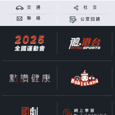
交 通
社 交
聯 絡
公眾回饋