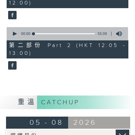
12:00)
10
seconds
0
seconds
00:00
55:09
of
55
第二部份 Part 2 (HKT 12:05 -
minutes,
13:00)
9
seconds
重溫
CATCHUP
05 - 08
2026