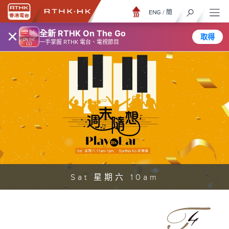
ENG
/
簡
×
全新 RTHK On The Go
取得
一手掌握 RTHK 電台、電視節目
Sat 星期六 10am