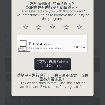
更多...
您對這個節目的滿意程度？
inviting… what a wonderful way to
您的意見有助於提升節目質素。
brighten up your Saturday
How satisfied are you with this program?
Your feedback helps to improve the quality of
mornings.
the program.
最新
LATEST
☆
☆
☆
☆
☆
08/08/2026
Play by Ear 週末隨想
0
seconds
00:00
1:49:59
of
1
08/08/2026 - 足本 Full (HKT
提交及繼續 Submit
hour,
and Continue
11:05 - 13:00)
49
minutes,
點擊星星進行評分：一顆星為不滿意，五顆
59
星為非常滿意。
seconds
Click on the stars to rate: One star is for not
satisfied, and Five stars is for very satisfied.
0
seconds
00:00
55:00
of
55
第一部份 Part 1 (HKT 11:05 -
minutes,