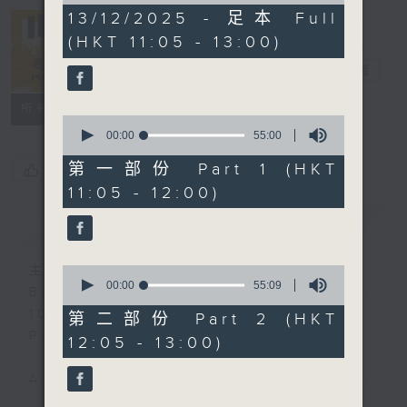
1
13/12/2025 - 足本 Full
hour,
(HKT 11:05 - 13:00)
49
Play by Ear
minutes,
週末隨想
電台直播
59
seconds
所有集數
0
seconds
00:00
55:00
of
55
第一部份 Part 1 (HKT
您喜歡這個節目嗎?
minutes,
11:05 - 12:00)
0
seconds
簡介
GIST
主持人：Synthia Ko 高德儀
0
seconds
00:00
55:09
Broadcast time: Saturdays,
of
10:00am
55
第二部份 Part 2 (HKT
minutes,
Presenter: Synthia Ko
12:05 - 13:00)
9
seconds
A programme that is tuneful,
spontaneous, uplifting and