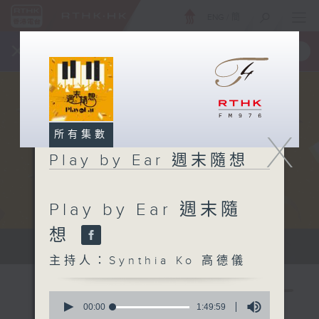
ENG
/
簡
×
全新 RTHK On The Go
取得
一手掌握 RTHK 電台、電視節目
X
所有集數
Play by Ear 週末隨想
Play by Ear 週末隨
想
Sat 星期六 10am
主持人：Synthia Ko 高德儀
0
seconds
00:00
1:49:59
of