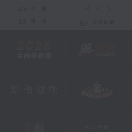
交 通
社 交
聯 絡
公眾回饋