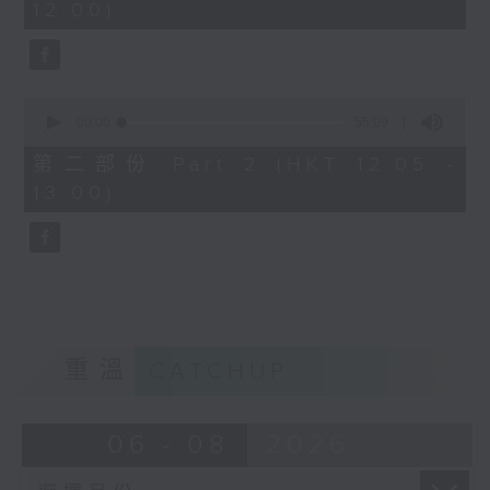
12:00)
0
seconds
0
seconds
00:00
55:09
of
55
第二部份 Part 2 (HKT 12:05 -
minutes,
13:00)
9
seconds
重溫
CATCHUP
06 - 08
2026