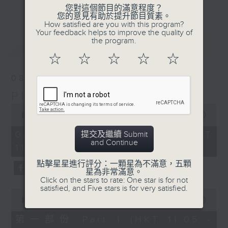
更多...
您對這個節目的滿意程度？
inviting… what a wonderful way to
您的意見有助於提升節目質素。
brighten up your Saturday
How satisfied are you with this program?
Your feedback helps to improve the quality of
mornings.
the program.
最新
LATEST
☆
☆
☆
☆
☆
08/08/2026
Play by Ear 週末隨想
0
seconds
00:00
1:49:59
of
1
08/08/2026 - 足本 Full (HKT
提交及繼續 Submit
hour,
and Continue
11:05 - 13:00)
49
minutes,
點擊星星進行評分：一顆星為不滿意，五顆
59
星為非常滿意。
seconds
Click on the stars to rate: One star is for not
satisfied, and Five stars is for very satisfied.
0
seconds
00:00
55:00
of
55
第一部份 Part 1 (HKT 11:05 -
minutes,