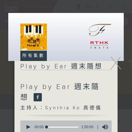
ENG
/
簡
×
全新 RTHK On The Go
取得
一手掌握 RTHK 電台、電視節目
X
所有集數
Play by Ear 週末隨想
Play by Ear 週末隨
想
Sat 星期六 10am
主持人：Synthia Ko 高德儀
0
seconds
00:00
1:50:00
of