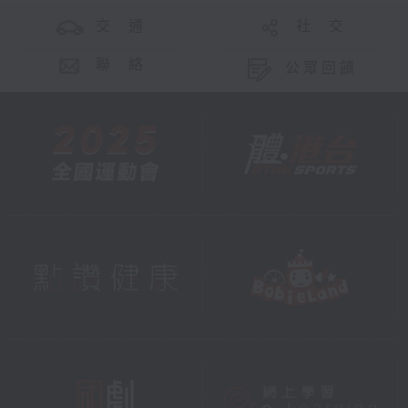
交 通
社 交
聯 絡
公眾回饋