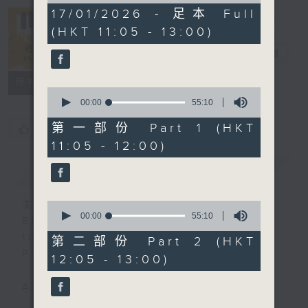
1
17/01/2026 - 足本 Full
hour,
(HKT 11:05 - 13:00)
50
Play by Ear
minutes,
週末隨想
電台直播
0
seconds
所有集數
0
seconds
00:00
55:10
of
55
第一部份 Part 1 (HKT
您喜歡這個節目嗎?
minutes,
11:05 - 12:00)
10
seconds
簡介
GIST
主持人：Synthia Ko 高德儀
0
seconds
00:00
55:10
Broadcast time: Saturdays,
of
10:00am
55
第二部份 Part 2 (HKT
minutes,
Presenter: Synthia Ko
12:05 - 13:00)
10
seconds
A programme that is tuneful,
spontaneous, uplifting and