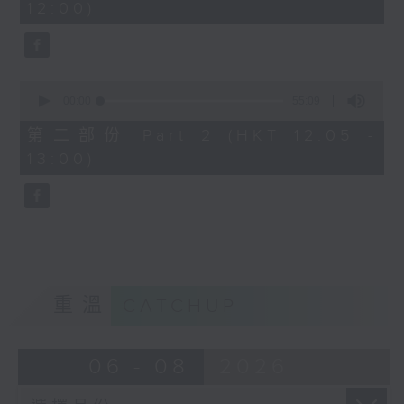
12:00)
0
seconds
0
seconds
00:00
55:09
of
55
第二部份 Part 2 (HKT 12:05 -
minutes,
13:00)
9
seconds
重溫
CATCHUP
06 - 08
2026