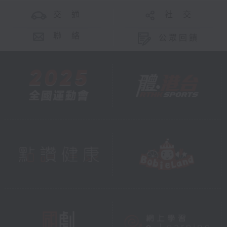
交 通
社 交
聯 絡
公眾回饋