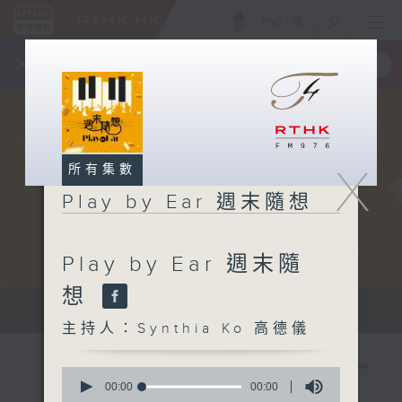
ENG
/
簡
×
全新 RTHK On The Go
取得
一手掌握 RTHK 電台、電視節目
X
所有集數
Play by Ear 週末隨想
Play by Ear 週末隨
想
Sat 星期六 10am
主持人：Synthia Ko 高德儀
0
seconds
00:00
00:00
of