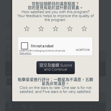
更多...
您對這個節目的滿意程度？
inviting… what a wonderful way to
您的意見有助於提升節目質素。
brighten up your Saturday
How satisfied are you with this program?
Your feedback helps to improve the quality of
mornings.
the program.
最新
LATEST
☆
☆
☆
☆
☆
01/08/2026
Play by Ear 週末隨想
0
seconds
00:00
1:49:59
of
1
01/08/2026 - 足本 Full (HKT
提交及繼續 Submit
hour,
and Continue
11:05 - 13:00)
49
minutes,
點擊星星進行評分：一顆星為不滿意，五顆
59
星為非常滿意。
seconds
Click on the stars to rate: One star is for not
satisfied, and Five stars is for very satisfied.
0
seconds
00:00
55:10
of
55
第一部份 Part 1 (HKT 11:05 -
minutes,