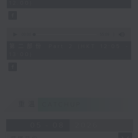
12:00)
10
seconds
0
seconds
00:00
55:09
of
55
第二部份 Part 2 (HKT 12:05 -
minutes,
13:00)
9
seconds
重溫
CATCHUP
05 - 08
2026