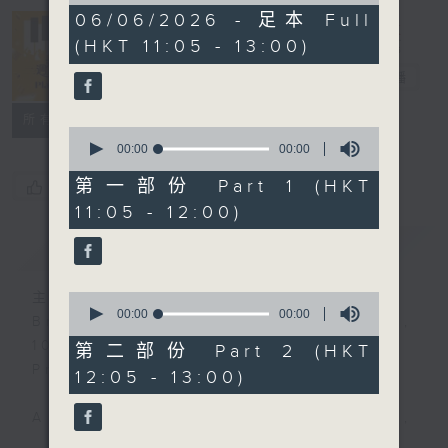
0
06/06/2026 - 足本 Full
seconds
(HKT 11:05 - 13:00)
Play by Ear
週末隨想
電台直播
所有集數
0
seconds
00:00
00:00
of
0
第一部份 Part 1 (HKT
您喜歡這個節目嗎?
seconds
11:05 - 12:00)
簡介
GIST
主持人：Synthia Ko 高德儀
0
seconds
00:00
00:00
Broadcast time: Saturdays,
of
10:00am
0
第二部份 Part 2 (HKT
seconds
Presenter: Synthia Ko
12:05 - 13:00)
A programme that is tuneful,
spontaneous, uplifting and