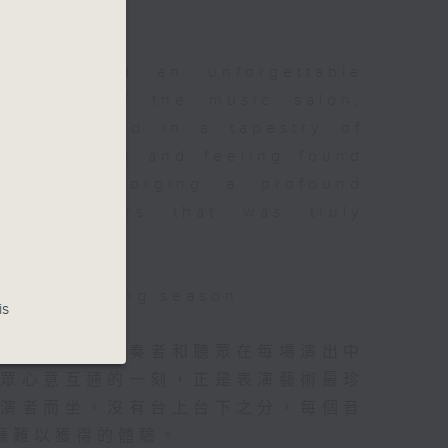
ptember
 delivered an unforgettable
confines of the music salon,
re immersed in a tapestry of
ery thought and feeling found
f music, forging a profound
nd listeners that was truly
 our upcoming season.
is
的熱烈迴響。演奏者和聽眾在每場演出中
聽眾心意互通的一刻，正是表演藝術最珍
表演者而坐，沒有台上台下之分，每個音
廳難以獲得的體驗。