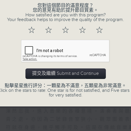
Every first Saturday from May to Se
您對這個節目的滿意程度？
您的意見有助於提升節目質素。
How satisfied are you with this program?
Your feedback helps to improve the quality of the program.
Last year’s ‘Chamber Resonance’
☆
☆
☆
☆
☆
experience. Within the intimate 
performers and audience alike we
emotions evoked by the music. Ev
expression through the power o
connection between musicians a
priceless.
提交及繼續 Submit and Continue
點擊星星進行評分：一顆星為不滿意，五顆星為非常滿意。
Expect a diverse array of themes in
lick on the stars to rate: One star is for not satisfied, and Five stars 
for very satisfied.
去年的「樂有所思」得到各位表演者和觀眾
渾然忘我，進入音樂的各種意境。演奏者與
貴之處。亦因為二號錄音室狹小，觀眾圍着
符就在身邊，幾乎觸手可及。這是在傳統音樂