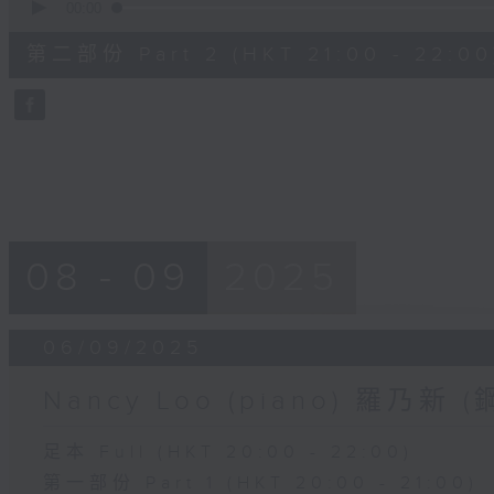
seconds
00:00
of
1
第二部份 Part 2 (HKT 21:00 - 22:00
hour,
10
seconds
Volume
90%
08 - 09
2025
06/09/2025
Nancy Loo (piano) 羅乃新 (
足本 Full (HKT 20:00 - 22:00)
第一部份 Part 1 (HKT 20:00 - 21:00)