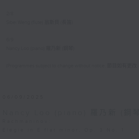
2/8
Sibei Weng (flute) 翁斯貝 (長笛)
6/9
Nancy Loo (piano) 羅乃新 (鋼琴)
(Programmes subject to change without notice. 節
06/09/2025
Nancy Loo (piano) 羅乃新 (鋼
Rachmaninov:
Elégie in E flat minor, Op. 3 No. 1