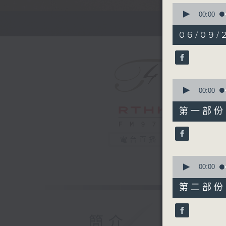
Schubert
0
Impromptu
seconds
00:00
of
2
06/09/
Schuman
hours,
0
Davidsbü
seconds
90%
拉赫曼尼諾
0
悲歌，作品
seconds
00:00
of
1
貝多芬：
第一部份 P
hour,
E大調第三
10
seconds
90%
電台直播
舒伯特：
降 G 大調
0
seconds
00:00
of
舒曼：
1
第二部份 P
hour,
《大衛同盟
10
seconds
90%
簡介