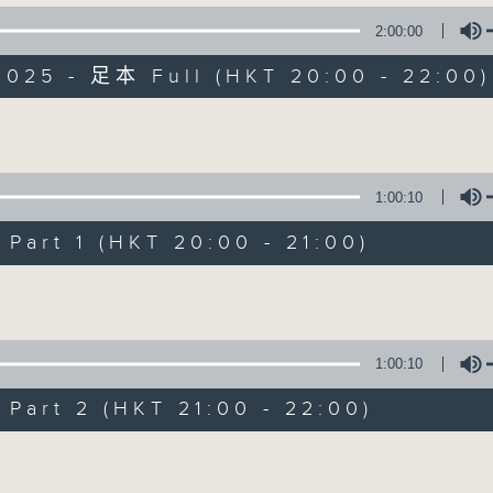
:
 in G flat major, D. 899, No. 3
2:00:00
Host: Eunice Chow 主持：周琬婷
2025 - 足本 Full (HKT 20:00 - 22:00)
n:
ndlertänze, Op. 6
Volume
夫：
3，第一首
1:00:10
Chamber Reso
art 1 (HKT 20:00 - 21:00)
十鋼琴奏鳴曲，作品109
所有集數
Volume
您喜歡這個節目嗎?
即興曲， D. 899，第三首
1:00:10
art 2 (HKT 21:00 - 22:00)
Chamber Resonance: Studio 2 Music 
舞曲》，作品6
樂有所思：二號錄音室音樂沙龍
Volume
5月至9月 每月首個星期六