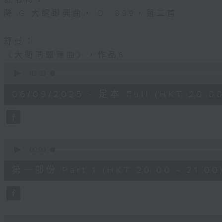
降 G 大調即興曲， D. 899，第三首
舒曼：
《大衛同盟舞曲》，作品6
0
seconds
00:00
of
2
06/09/2025 - 足本 Full (HKT 20:00
hours,
0
seconds
Volume
90%
0
seconds
00:00
of
1
第一部份 Part 1 (HKT 20:00 - 21:00
hour,
10
seconds
Volume
90%
0