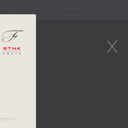
重溫
APPS
我們
ENG
/
簡
X