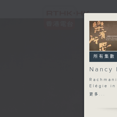
所有集數
Nancy
Rachmani
Elégie in
更多...
Beethove
Piano So