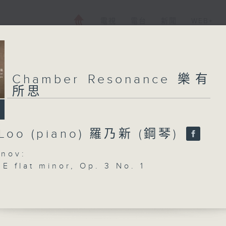
電視
電台
新聞
WEB+
Chamber Resonance 樂有
所思
 Loo (piano) 羅乃新 (鋼琴)
nov:
 E flat minor, Op. 3 No. 1
n:
nata No. 30 in E major, Op. 109