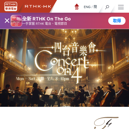
ENG
/
簡
×
全新 RTHK On The Go
取得
一手掌握 RTHK 電台、電視節目