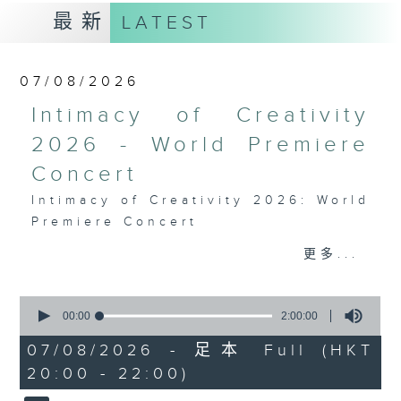
最新
LATEST
07/08/2026
Intimacy of Creativity
2026 - World Premiere
Concert
Intimacy of Creativity 2026: World
Premiere Concert
Li La (cello)
更多...
Stauffer String Ensemble | Bright
Sheng (conductor)
0
Harry GONZÁLEZ
seconds
00:00
2:00:00
¿Habrá Futuro? (Will There Be a
of
2
07/08/2026 - 足本 Full (HKT
Future?) (10’)
hours,
20:00 - 22:00)
Yuval MEDINA
0
seconds
Together Again (10’)