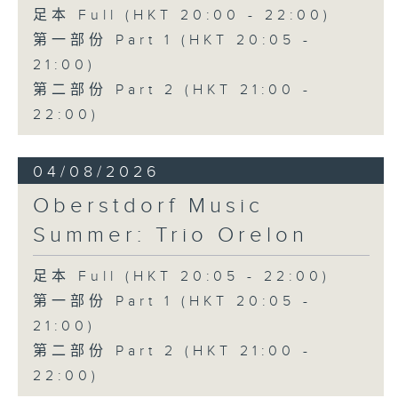
三首大提琴與鋼琴小品 (8’)
足本 Full (HKT 20:00 - 22:00)
拉赫曼尼諾夫
第一部份 Part 1 (HKT 20:05 -
悲歌，作品3，第一首 (5’)
21:00)
蕭斯達高維契
第二部份 Part 2 (HKT 21:00 -
D小調大提琴奏鳴曲，作品40 (28’)
方崬清
22:00)
《林沖》，作品37 (8’)
布拉姆斯
04/08/2026
F大調第二大提琴奏鳴曲，作品99 (25’)
樸柏
Oberstdorf Music
安魂曲，作品66 (8’)
Summer: Trio Orelon
巴格尼尼
羅西尼《摩西在埃及》主題變奏曲（為四把
足本 Full (HKT 20:05 - 22:00)
大提琴改編） (8’)
第一部份 Part 1 (HKT 20:05 -
香港演藝學院主辦
2026年4月20日香港演藝學院區永熙音樂廳
21:00)
錄音
第二部份 Part 2 (HKT 21:00 -
錄音由香港演藝學院提供
22:00)