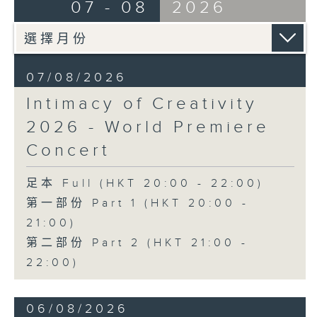
07 - 08
2026
Discussions. The revised
J. S. BACH
compositions are presented at the
Cello Suite No. 5 in C minor,
World Premiere Concert, preceded
BWV1011 (25’)
by the Preview Concert. This is
Nadia BOULANGER
the World Premiere Concert
07/08/2026
Three Pieces for Cello and Piano
presented on 10/6/2026 at the
(8’)
Intimacy of Creativity
Hong Kong City Hall Theatre.
RACHMANINOV
2026 - World Premiere
Works by Harry González, Yuval
Élégie, Op. 3, No. 1 (5’)
Medina and Arthur Yuen are
SHOSTAKOVICH
Concert
performed along side Bright Sheng
Cello Sonata in D minor, Op. 40
and Shostakovich by the Stauffer
(28’)
足本 Full (HKT 20:00 - 22:00)
String Ensemble.
Donqing FANG
第一部份 Part 1 (HKT 20:00 -
Lin Chong, Op. 37 (8’)
21:00)
來自香港及世界各地的傑出作曲家，聯同獲
BRAHMS
第二部份 Part 2 (HKT 21:00 -
選的新晉作曲家，於多場公開討論中與享譽
Cello Sonata No. 2 in F major, Op.
國際的演奏家深入交流，反覆琢磨其室樂作
22:00)
99 (25’)
品，並作出修訂。修訂後的作品先於「預演
POPPER
音樂會」與觀眾見面，其後於「世界首演音
Requiem, Op. 66 (8’)
06/08/2026
樂會」正式發表。今場演出為2026年6月10
PAGANINI