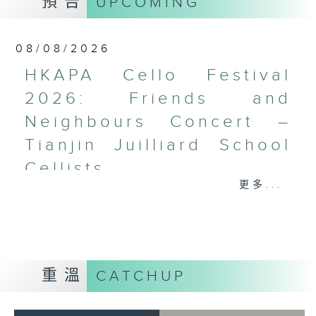
預告
UPCOMING
梅迪拿
《再度一起》 (10’)
08/08/2026
盛宗亮
《燦影》 (20’)
HKAPA Cello Festival
阮保衡
2026: Friends and
《來自我腦海中的影像》 (15’)
Neighbours Concert –
蕭斯達高維契（巴薩改編）
C小調室樂交響曲，作品110a (25’)
Tianjin Juilliard School
香港科技大學主辦
Cellists
2026年6月10日香港大會堂劇院錄音
更多...
HKAPA Cello Festival 2026:
Distinguished composers, together
Friends and Neighbours
with selected emerging composers
Concert – Tianjin Juilliard School
from Hong Kong and around the
Cellists
world, present and revise their
Huiying Cao, Youran Chen, Yikai
chamber music compositions after
重溫
CATCHUP
Guo, Hwayoung Joo, Jooahn Yoo,
in-depth discussions with world-
Ziyu Zhang (cello)
renowned performers during Open
Aleksandr Tiumentsev (piano)