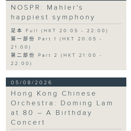
日假香港大會堂劇院舉行之「世界首演音樂
Variations on a Theme from
NOSPR: Mahler's
會」，由 Stauffer 弦樂團演出貢沙理士
Rossini’s Mosè in Egitto (arr. for 4
happiest symphony
、梅迪拿及阮保衡的新作，以及盛宗亮和蕭
cellos) (8’)
斯達高維契的作品。
Presented by The Hong Kong
足本 Full (HKT 20:05 - 22:00)
Academy for Performing Arts
第一部份 Part 1 (HKT 20:05 -
Recorded at William Au Concert
21:00)
Hall, HKAPA on 20/4/2026
Recording provided by HKAPA
第二部份 Part 2 (HKT 21:00 -
22:00)
演藝學院大提琴音樂節2026：友鄰音樂會
——天津茱莉亞學院大提琴
05/08/2026
曹慧穎、陳優然、郭譯鍇、Hwayoung
Joo、Jooahn Yoo、張子瑜（大提琴）
Hong Kong Chinese
圖文捷夫（鋼琴）
Orchestra: Doming Lam
J. S. 巴赫
at 80 – A Birthday
C小調第五無伴奏大提琴組曲，BWV1011
(25’)
Concert
布朗卓