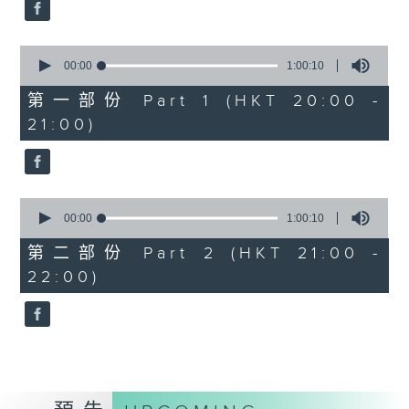
Bright SHENG
The Blazing Mirage (20’)
0
Arthur YUEN
seconds
00:00
1:00:10
Images from my Consciousness
of
1
第一部份 Part 1 (HKT 20:00 -
(15’)
hour,
21:00)
SHOSTAKOVICH (BARSHAI arr.)
10
seconds
Chamber Symphony in C minor, Op.
110a (25’)
Presented by Hong Kong
0
University of Science and
seconds
00:00
1:00:10
of
Technology
1
第二部份 Part 2 (HKT 21:00 -
Recorded at Hong Kong City Hall
hour,
22:00)
10
Theatre on 10/6/2026
seconds
創意間的親暱2026：世界首演音樂會
李拉（大提琴）
Stauffer弦樂團｜盛宗亮（指揮）
哈里．貢沙理士
《未來是否存在？》 (10’)