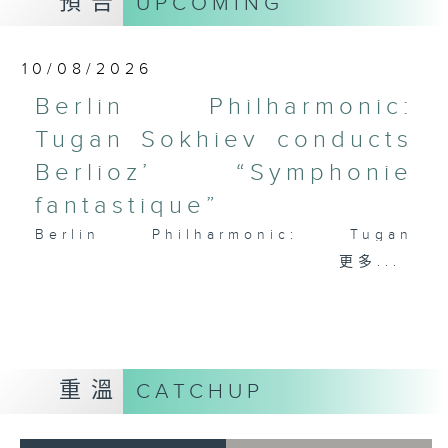
預告
UPCOMING
PAGANINI
Variations on a Theme from
Rossini’s Mosè in Egitto (arr. for 4
10/08/2026
cellos) (8’)
Berlin Philharmonic:
Presented by The Hong Kong
Tugan Sokhiev conducts
Academy for Performing Arts
Recorded at William Au Concert
Berlioz’ “Symphonie
Hall, HKAPA on 20/4/2026
fantastique”
Recording provided by HKAPA
Berlin Philharmonic: Tugan
演藝學院大提琴音樂節2026：友鄰音樂會
Sokhiev Conducts Berlioz’s
更多...
——天津茱莉亞學院大提琴
Symphonie fantastique
曹慧穎、陳優然、郭譯鍇、Hwayoung
Noah Bendix-Balgley (violin) |
Joo、Jooahn Yoo、張子瑜（大提琴）
Bruno Delepelaire (cello)
圖文捷夫（鋼琴）
Berlin Philharmonic Orchestra |
J. S. 巴赫
Tugan Sokhiev (conductor)
重溫
CATCHUP
C小調第五無伴奏大提琴組曲，BWV1011
MENDELSSOHN
(25’)
‘Fingal’s Cave’, Op. 26 (11’)