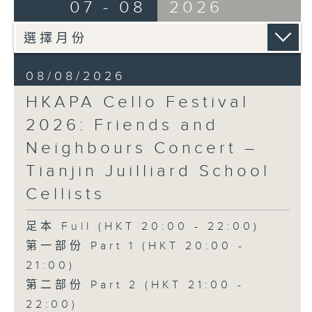
布朗卓
BRAHMS
07 - 08
2026
三首大提琴與鋼琴小品 (8’)
Double Concerto for Violin and
拉赫曼尼諾夫
Cello in A minor, Op. 102 (34’)
悲歌，作品3，第一首 (5’)
BERLIOZ
蕭斯達高維契
Symphonie fantastique, Op. 14
08/08/2026
D小調大提琴奏鳴曲，作品40 (28’)
(53’)
HKAPA Cello Festival
方崬清
Recorded at Philharmonie, Berlin
《林沖》，作品37 (8’)
on 27/2/2026
2026: Friends and
布拉姆斯
Neighbours Concert –
F大調第二大提琴奏鳴曲，作品99 (25’)
柏林愛樂：索奇耶夫指揮白遼士幻想交響曲
Tianjin Juilliard School
樸柏
賓迪斯–鮑格利（小提琴）｜德利佩萊爾（大
安魂曲，作品66 (8’)
提琴）
Cellists
巴格尼尼
柏林愛樂樂團｜索奇耶夫（指揮）
羅西尼《摩西在埃及》主題變奏曲（為四把
孟德爾遜
足本 Full (HKT 20:00 - 22:00)
大提琴改編） (8’)
「芬格爾山洞」，作品26 (11’)
第一部份 Part 1 (HKT 20:00 -
香港演藝學院主辦
布拉姆斯
21:00)
2026年4月20日香港演藝學院區永熙音樂廳
A小調小提琴與大提琴雙重協奏曲，作品102
第二部份 Part 2 (HKT 21:00 -
錄音
(34’)
錄音由香港演藝學院提供
白遼士
22:00)