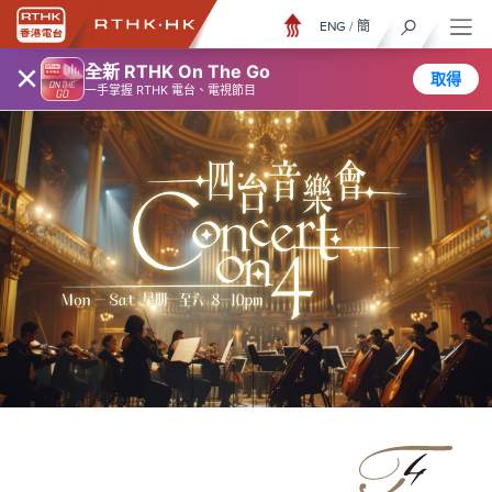
ENG
/
簡
×
全新 RTHK On The Go
取得
一手掌握 RTHK 電台、電視節目