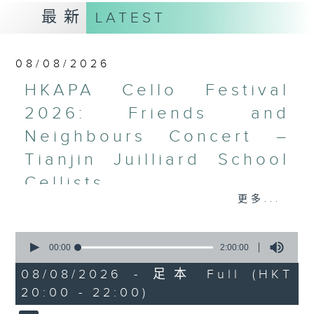
最新
LATEST
08/08/2026
HKAPA Cello Festival
2026: Friends and
Neighbours Concert –
Tianjin Juilliard School
Cellists
更多...
HKAPA Cello Festival 2026:
Friends and Neighbours
0
Concert – Tianjin Juilliard School
seconds
00:00
2:00:00
Cellists
of
2
Huiying Cao, Youran Chen, Yikai
08/08/2026 - 足本 Full (HKT
hours,
Guo, Hwayoung Joo, Jooahn Yoo,
20:00 - 22:00)
0
seconds
Ziyu Zhang (cello)