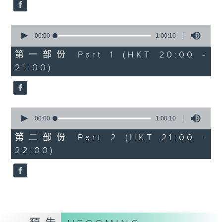
Aleksandr Tiumentsev (piano)
J. S. BACH
0
Cello Suite No. 5 in C minor,
seconds
00:00
1:00:10
BWV1011 (25’)
of
1
Nadia BOULANGER
第一部份 Part 1 (HKT 20:00 -
hour,
Three Pieces for Cello and Piano
21:00)
10
seconds
(8’)
RACHMANINOV
Élégie, Op. 3, No. 1 (5’)
0
SHOSTAKOVICH
seconds
00:00
1:00:10
Cello Sonata in D minor, Op. 40
of
1
(28’)
第二部份 Part 2 (HKT 21:00 -
hour,
Donqing FANG
22:00)
10
seconds
Lin Chong, Op. 37 (8’)
BRAHMS
Cello Sonata No. 2 in F major, Op.
99 (25’)
POPPER
Requiem, Op. 66 (8’)