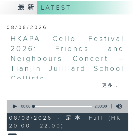
最新
LATEST
08/08/2026
HKAPA Cello Festival
2026: Friends and
Neighbours Concert –
Tianjin Juilliard School
Cellists
更多...
HKAPA Cello Festival 2026:
Friends and Neighbours
0
Concert – Tianjin Juilliard School
seconds
00:00
2:00:00
Cellists
of
2
Huiying Cao, Youran Chen, Yikai
08/08/2026 - 足本 Full (HKT
hours,
Guo, Hwayoung Joo, Jooahn Yoo,
20:00 - 22:00)
0
seconds
Ziyu Zhang (cello)