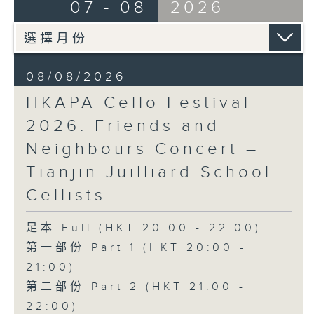
布朗卓
BRAHMS
07 - 08
2026
三首大提琴與鋼琴小品 (8’)
Double Concerto for Violin and
拉赫曼尼諾夫
Cello in A minor, Op. 102 (34’)
悲歌，作品3，第一首 (5’)
BERLIOZ
蕭斯達高維契
Symphonie fantastique, Op. 14
08/08/2026
D小調大提琴奏鳴曲，作品40 (28’)
(53’)
HKAPA Cello Festival
方崬清
Recorded at Philharmonie, Berlin
《林沖》，作品37 (8’)
on 27/2/2026
2026: Friends and
布拉姆斯
Neighbours Concert –
F大調第二大提琴奏鳴曲，作品99 (25’)
柏林愛樂：索奇耶夫指揮白遼士幻想交響曲
Tianjin Juilliard School
樸柏
賓迪斯–鮑格利（小提琴）｜德利佩萊爾（大
安魂曲，作品66 (8’)
提琴）
Cellists
巴格尼尼
柏林愛樂樂團｜索奇耶夫（指揮）
羅西尼《摩西在埃及》主題變奏曲（為四把
孟德爾遜
足本 Full (HKT 20:00 - 22:00)
大提琴改編） (8’)
「芬格爾山洞」，作品26 (11’)
第一部份 Part 1 (HKT 20:00 -
香港演藝學院主辦
布拉姆斯
21:00)
2026年4月20日香港演藝學院區永熙音樂廳
A小調小提琴與大提琴雙重協奏曲，作品102
第二部份 Part 2 (HKT 21:00 -
錄音
(34’)
錄音由香港演藝學院提供
白遼士
22:00)