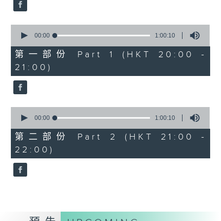
Aleksandr Tiumentsev (piano)
J. S. BACH
0
Cello Suite No. 5 in C minor,
seconds
00:00
1:00:10
BWV1011 (25’)
of
1
Nadia BOULANGER
第一部份 Part 1 (HKT 20:00 -
hour,
Three Pieces for Cello and Piano
21:00)
10
seconds
(8’)
RACHMANINOV
Élégie, Op. 3, No. 1 (5’)
0
SHOSTAKOVICH
seconds
00:00
1:00:10
Cello Sonata in D minor, Op. 40
of
1
(28’)
第二部份 Part 2 (HKT 21:00 -
hour,
Donqing FANG
22:00)
10
seconds
Lin Chong, Op. 37 (8’)
BRAHMS
Cello Sonata No. 2 in F major, Op.
99 (25’)
POPPER
Requiem, Op. 66 (8’)