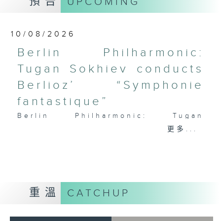
預告
UPCOMING
PAGANINI
Variations on a Theme from
Rossini’s Mosè in Egitto (arr. for 4
10/08/2026
cellos) (8’)
Berlin Philharmonic:
Presented by The Hong Kong
Tugan Sokhiev conducts
Academy for Performing Arts
Recorded at William Au Concert
Berlioz’ “Symphonie
Hall, HKAPA on 20/4/2026
fantastique”
Recording provided by HKAPA
Berlin Philharmonic: Tugan
演藝學院大提琴音樂節2026：友鄰音樂會
Sokhiev Conducts Berlioz’s
更多...
——天津茱莉亞學院大提琴
Symphonie fantastique
曹慧穎、陳優然、郭譯鍇、Hwayoung
Noah Bendix-Balgley (violin) |
Joo、Jooahn Yoo、張子瑜（大提琴）
Bruno Delepelaire (cello)
圖文捷夫（鋼琴）
Berlin Philharmonic Orchestra |
J. S. 巴赫
Tugan Sokhiev (conductor)
重溫
CATCHUP
C小調第五無伴奏大提琴組曲，BWV1011
MENDELSSOHN
(25’)
‘Fingal’s Cave’, Op. 26 (11’)