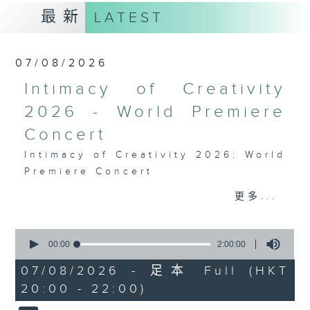
最新
LATEST
07/08/2026
Intimacy of Creativity
2026 - World Premiere
Concert
Intimacy of Creativity 2026: World
Premiere Concert
Li La (cello)
更多...
Stauffer String Ensemble | Bright
Sheng (conductor)
0
Harry GONZÁLEZ
seconds
00:00
2:00:00
¿Habrá Futuro? (Will There Be a
of
2
07/08/2026 - 足本 Full (HKT
Future?) (10’)
hours,
20:00 - 22:00)
Yuval MEDINA
0
seconds
Together Again (10’)