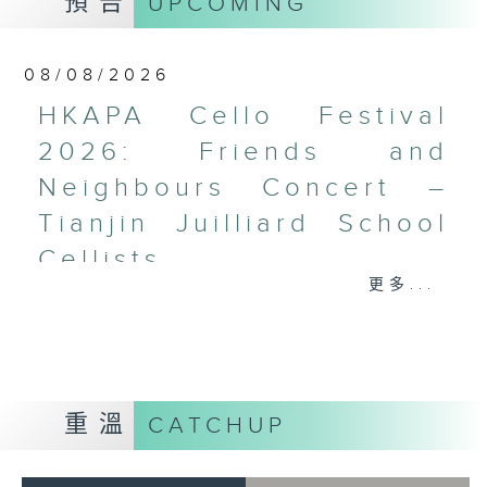
預告
UPCOMING
梅迪拿
《再度一起》 (10’)
08/08/2026
盛宗亮
《燦影》 (20’)
HKAPA Cello Festival
阮保衡
2026: Friends and
《來自我腦海中的影像》 (15’)
Neighbours Concert –
蕭斯達高維契（巴薩改編）
C小調室樂交響曲，作品110a (25’)
Tianjin Juilliard School
香港科技大學主辦
Cellists
2026年6月10日香港大會堂劇院錄音
更多...
HKAPA Cello Festival 2026:
Distinguished composers, together
Friends and Neighbours
with selected emerging composers
Concert – Tianjin Juilliard School
from Hong Kong and around the
Cellists
world, present and revise their
Huiying Cao, Youran Chen, Yikai
chamber music compositions after
重溫
CATCHUP
Guo, Hwayoung Joo, Jooahn Yoo,
in-depth discussions with world-
Ziyu Zhang (cello)
renowned performers during Open
Aleksandr Tiumentsev (piano)