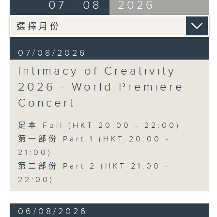
07 - 08
2026
Discussions. The revised
J. S. BACH
compositions are presented at the
Cello Suite No. 5 in C minor,
World Premiere Concert, preceded
BWV1011 (25’)
by the Preview Concert. This is
Nadia BOULANGER
the World Premiere Concert
07/08/2026
Three Pieces for Cello and Piano
presented on 10/6/2026 at the
(8’)
Intimacy of Creativity
Hong Kong City Hall Theatre.
RACHMANINOV
2026 - World Premiere
Works by Harry González, Yuval
Élégie, Op. 3, No. 1 (5’)
Medina and Arthur Yuen are
SHOSTAKOVICH
Concert
performed along side Bright Sheng
Cello Sonata in D minor, Op. 40
and Shostakovich by the Stauffer
(28’)
足本 Full (HKT 20:00 - 22:00)
String Ensemble.
Donqing FANG
第一部份 Part 1 (HKT 20:00 -
Lin Chong, Op. 37 (8’)
21:00)
來自香港及世界各地的傑出作曲家，聯同獲
BRAHMS
第二部份 Part 2 (HKT 21:00 -
選的新晉作曲家，於多場公開討論中與享譽
Cello Sonata No. 2 in F major, Op.
國際的演奏家深入交流，反覆琢磨其室樂作
22:00)
99 (25’)
品，並作出修訂。修訂後的作品先於「預演
POPPER
音樂會」與觀眾見面，其後於「世界首演音
Requiem, Op. 66 (8’)
06/08/2026
樂會」正式發表。今場演出為2026年6月10
PAGANINI