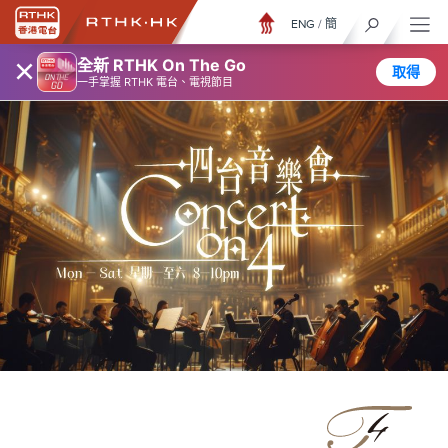
ENG
/
簡
×
全新 RTHK On The Go
取得
一手掌握 RTHK 電台、電視節目