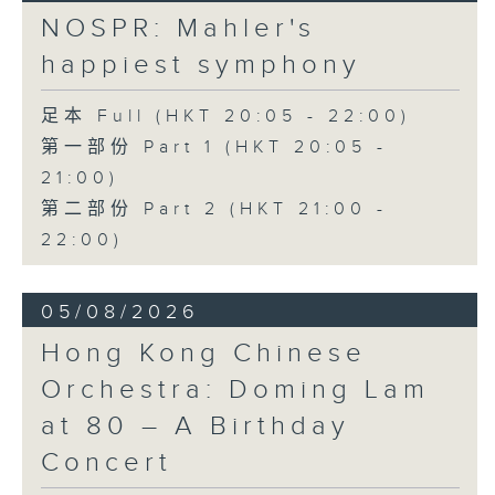
日假香港大會堂劇院舉行之「世界首演音樂
Variations on a Theme from
NOSPR: Mahler's
會」，由 Stauffer 弦樂團演出貢沙理士
Rossini’s Mosè in Egitto (arr. for 4
happiest symphony
、梅迪拿及阮保衡的新作，以及盛宗亮和蕭
cellos) (8’)
斯達高維契的作品。
Presented by The Hong Kong
足本 Full (HKT 20:05 - 22:00)
Academy for Performing Arts
第一部份 Part 1 (HKT 20:05 -
Recorded at William Au Concert
21:00)
Hall, HKAPA on 20/4/2026
Recording provided by HKAPA
第二部份 Part 2 (HKT 21:00 -
22:00)
演藝學院大提琴音樂節2026：友鄰音樂會
——天津茱莉亞學院大提琴
05/08/2026
曹慧穎、陳優然、郭譯鍇、Hwayoung
Joo、Jooahn Yoo、張子瑜（大提琴）
Hong Kong Chinese
圖文捷夫（鋼琴）
Orchestra: Doming Lam
J. S. 巴赫
at 80 – A Birthday
C小調第五無伴奏大提琴組曲，BWV1011
(25’)
Concert
布朗卓