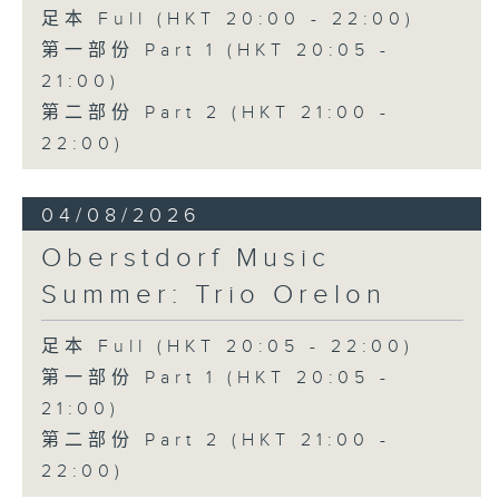
三首大提琴與鋼琴小品 (8’)
足本 Full (HKT 20:00 - 22:00)
拉赫曼尼諾夫
第一部份 Part 1 (HKT 20:05 -
悲歌，作品3，第一首 (5’)
21:00)
蕭斯達高維契
第二部份 Part 2 (HKT 21:00 -
D小調大提琴奏鳴曲，作品40 (28’)
方崬清
22:00)
《林沖》，作品37 (8’)
布拉姆斯
04/08/2026
F大調第二大提琴奏鳴曲，作品99 (25’)
樸柏
Oberstdorf Music
安魂曲，作品66 (8’)
Summer: Trio Orelon
巴格尼尼
羅西尼《摩西在埃及》主題變奏曲（為四把
足本 Full (HKT 20:05 - 22:00)
大提琴改編） (8’)
第一部份 Part 1 (HKT 20:05 -
香港演藝學院主辦
2026年4月20日香港演藝學院區永熙音樂廳
21:00)
錄音
第二部份 Part 2 (HKT 21:00 -
錄音由香港演藝學院提供
22:00)