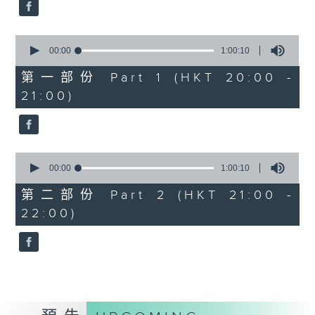
Bright SHENG
The Blazing Mirage (20’)
0
Arthur YUEN
seconds
00:00
1:00:10
Images from my Consciousness
of
1
第一部份 Part 1 (HKT 20:00 -
(15’)
hour,
21:00)
SHOSTAKOVICH (BARSHAI arr.)
10
seconds
Chamber Symphony in C minor, Op.
110a (25’)
Presented by Hong Kong
0
University of Science and
seconds
00:00
1:00:10
of
Technology
1
第二部份 Part 2 (HKT 21:00 -
Recorded at Hong Kong City Hall
hour,
22:00)
10
Theatre on 10/6/2026
seconds
創意間的親暱2026：世界首演音樂會
李拉（大提琴）
Stauffer弦樂團｜盛宗亮（指揮）
哈里．貢沙理士
《未來是否存在？》 (10’)