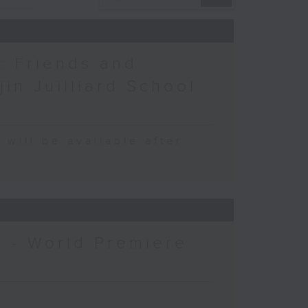
: Friends and
in Juilliard School
 be available after
6 - World Premiere