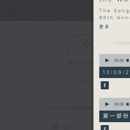
The Song
80th Ann
People’s
更多...
Aggressi
Louise K
Huang Na
0
The Educ
seconds
00:00
of
Wong Wai
2
13/09/
(Artistic
hours,
0
Yeung Lo
電台直播
seconds
Conducto
90%
Lam Kwok
0
HUANG T
seconds
00:00
Song of 
of
1
Flags are
第一部份 P
hour,
Excerpts
10
簡介
seconds
Cantata (