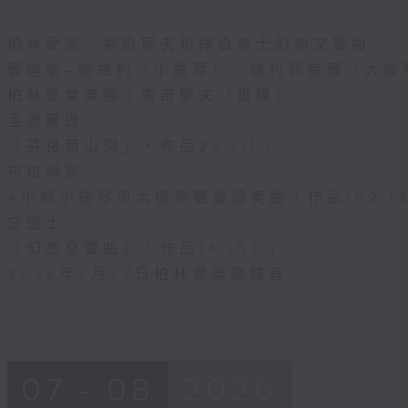
 (4’)
柏林愛樂：索奇耶夫指揮白遼士幻想交響曲
 (2’)
賓迪斯–鮑格利（小提琴）｜德利佩萊爾（大提
柏林愛樂樂團｜索奇耶夫（指揮）
女》 (3’)
孟德爾遜
》 (4’)
「芬格爾山洞」，作品26 (11’)
布拉姆斯
(2’)
A小調小提琴與大提琴雙重協奏曲，作品102 (34
白遼士
》 (3’)
《幻想交響曲》，作品14 (53’)
(2’)
2026年2月27日柏林愛樂廳錄音
》（選段） (18’)
四台主辦
8月30日香港演藝學院香港賽馬會演藝劇院錄音
07 - 08
2026