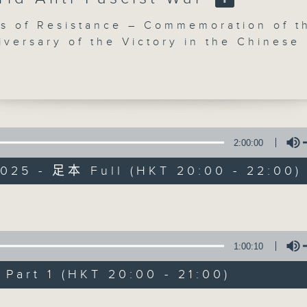
s of Resistance – Commemoration of t
iversary of the Victory in the Chinese
 War of Resistance Against Japanese
on and in the World Anti-Fascist War
wong (soprano) | Chen Chen (tenor) |
iwei (piano)
Concert on 4
ators’ Singers
2:00:00
-ying Paulina, So Ming-chuen Allison
所有集數
2025 - 足本 Full (HKT 20:00 - 22:00)
 Director & Conductor)
ng-ting Ronald (Music Director &
Volume
r)
您喜歡這個節目嗎?
-ho (baritone) | Lau Wing-shun (piano
zu
1:00:10
Resistance against the Enemy(2’)
 Fluttering(3’)
art 1 (HKT 20:00 - 21:00)
 from The Song of Everlasting Sorrow
Volume
16’)