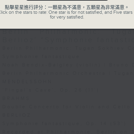
d by RTHK Radio 4
點擊星星進行評分：一顆星為不滿意，五顆星為非常滿意。
 at Hong Kong Jockey Club Amphitheat
lick on the stars to rate: One star is for not satisfied, and Five stars 
 Kong Academy for Performing Arts on
10/08/2026
for very satisfied.
25
Berlin Philharmonic: Tug
民抗日戰爭暨世界反法西斯戰爭勝利80周年
Berlioz’ “Symphonie fantasti
─中國抗戰歌曲音樂會
Berlin Philharmonic: Tugan Sokhiev C
Symphonie fantastique
高音）｜陳晨（男高音）｜黃乃威（鋼琴）
Noah Bendix-Balgley (violin) | Bruno 
唱團｜黃慧英、蘇明村（藝術統籌及指揮）
樂統籌及指揮）｜林國浩（男中音）｜劉穎淳（
Berlin Philharmonic Orchestra | Tuga
MENDELSSOHN
‘Fingal’s Cave’, Op. 26 (11’)
(2’)
BRAHMS
 (3’)
Double Concerto for Violin and Cello 
歌》（選段） (16’)
BERLIOZ
 (5’)
Symphonie fantastique, Op. 14 (53’)
Recorded at Philharmonie, Berlin on 