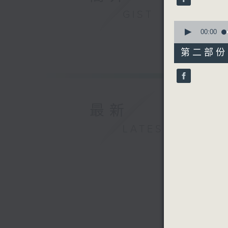
90%
ZHANG H
GIST
On the S
0
seconds
00:00
HE Lutin
of
On the Ji
1
第二部份 P
hour,
LIN Shen
10
Clouds o
seconds
90%
NIE Er
Songstre
最新
YAN Shus
Flowers 
LATEST
LIU Xue’
The Great
XIA Zhiq
Song of 
HUANG T
Song of 
XIAN Xin
Excerpts 