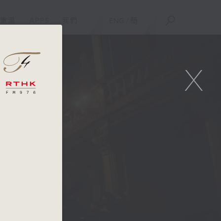
重溫
APPS
我們
ENG
/
簡
X