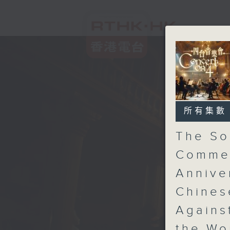
所有集數
The So
Commem
Annive
Chines
Agains
the Wo