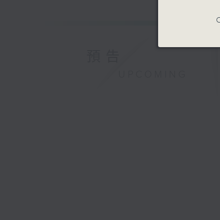
Presente
Recorded
C
The Hong
30/8/20
預告
紀念中國人
UPCOMING
旗正飄飄─
鄺勵齡（女
桃李之聲合
楊朗廷（音
琴）
黃自
《抗敵歌》 
《旗正飄飄》
清唱劇《長恨
張寒暉
《松花江上》
賀綠汀