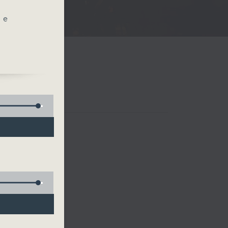
he
 四台音樂會
)