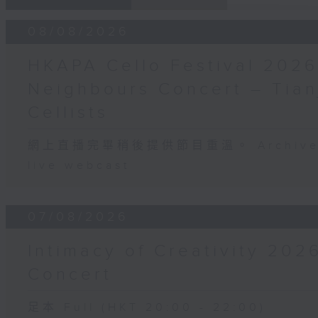
08/08/2026
HKAPA Cello Festival 2026
Neighbours Concert – Tianj
Cellists
網上直播完畢稍後提供節目重溫。 Archive will
live webcast
07/08/2026
Intimacy of Creativity 202
Concert
足本 Full (HKT 20:00 - 22:00)