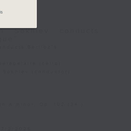
re,
is
an Sokhiev conducts
que”
onducts Berlioz’s
Delepelaire (cello)
鋼
n Sokhiev (conductor)
in A minor, Op. 102 (34’)
27/2/2026