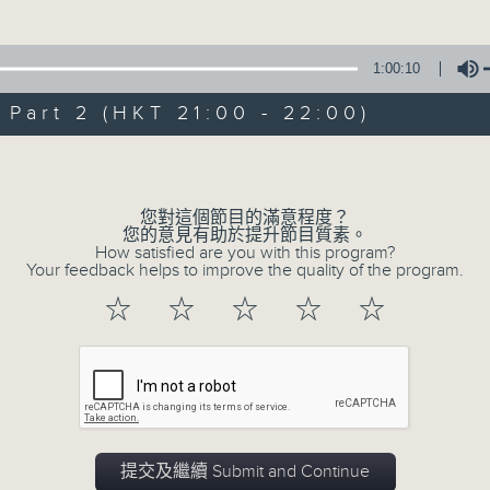
anhui
onghua River (5’)
1:00:10
g
aling River(4’)
art 2 (HKT 21:00 - 22:00)
g-shih
ver my Hometown (2’)
Volume
08/08/2026
ss under Iron Hooves (3’)
您對這個節目的滿意程度？
HKAPA Cello Festival 2026: 
hi
您的意見有助於提升節目質素。
How satisfied are you with this program?
of May (4’)
Neighbours Concert – Tianjin
Your feedback helps to improve the quality of the program.
an
Cellists
☆
☆
☆
☆
☆
 Wall Ballad(2’)
iu
網上直播完畢稍後提供節目重溫。 Archive will 
the Eight Hundred Heroes (3’)
webcast
zu
Enthusiasm (2’)
1
ghai
from Yellow River Cantata (18’)
提交及繼續 Submit and Continue