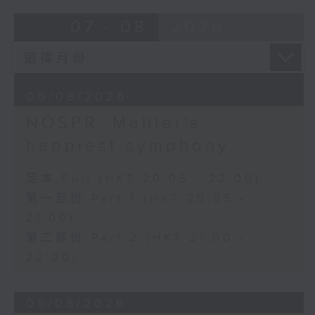
Bright SHENG
07 - 08
2026
The Blazing Mirage (20’)
Arthur YUEN
Images from my Consciousness
(15’)
06/08/2026
SHOSTAKOVICH (BARSHAI arr.)
Chamber Symphony in C minor, Op.
NOSPR: Mahler's
110a (25’)
happiest symphony
Presented by Hong Kong
University of Science and
足本 Full (HKT 20:05 - 22:00)
Technology
第一部份 Part 1 (HKT 20:05 -
Recorded at Hong Kong City Hall
21:00)
Theatre on 10/6/2026
第二部份 Part 2 (HKT 21:00 -
創意間的親暱2026：世界首演音樂會
22:00)
李拉（大提琴）
Stauffer弦樂團｜盛宗亮（指揮）
05/08/2026
哈里．貢沙理士