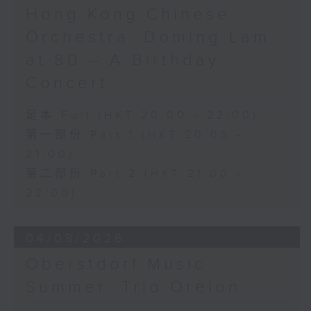
《未來是否存在？》 (10’)
Hong Kong Chinese
梅迪拿
Orchestra: Doming Lam
《再度一起》 (10’)
盛宗亮
at 80 – A Birthday
《燦影》 (20’)
Concert
阮保衡
《來自我腦海中的影像》 (15’)
足本 Full (HKT 20:00 - 22:00)
蕭斯達高維契（巴薩改編）
第一部份 Part 1 (HKT 20:05 -
C小調室樂交響曲，作品110a (25’)
21:00)
香港科技大學主辦
2026年6月10日香港大會堂劇院錄音
第二部份 Part 2 (HKT 21:00 -
22:00)
Distinguished composers, together
with selected emerging composers
04/08/2026
from Hong Kong and around the
world, present and revise their
Oberstdorf Music
chamber music compositions after
Summer: Trio Orelon
in-depth discussions with world-
renowned performers during Open