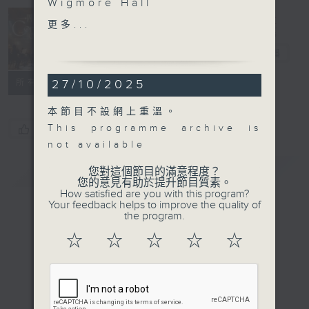
Wigmore Hall
Clara Espinosa Encinas
更多...
Concert on 4
(oboe) | Lucy Crowe
(soprano)
四台音樂會
電台直播
The English Concert |
27/10/2025
所有集數
Trevor Pinnock
(director)
本節目不設網上重溫。
CORELLI
This programme archive is
您喜歡這個節目嗎?
Concerto grosso in C
not available
minor, Op. 6, No. 3
簡介
(10’)
GIST
您對這個節目的滿意程度？
您的意見有助於提升節目質素。
HANDEL
How satisfied are you with this program?
Oboe Concerto in G
Your feedback helps to improve the quality of
the program.
minor, HWV287 (8’)
Salve Regina, HWV241
☆
☆
☆
☆
☆
(12’)
Concerto grosso in D
major, Op. 6, No. 5,
HWV323 (16’)