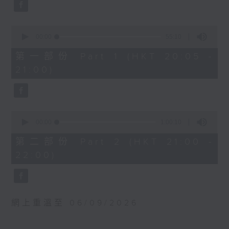
0
波蘭國家電台交響樂團：馬勒最快樂的交響
seconds
五首，HWV323 (16’)
曲
《風靜下來》，HWV 242
貝斯梅德娜（女高音）
0
(26’)
seconds
00:00
55:10
卡托維茲波蘭國家電台交響樂團｜范舒爾
of
2025年1月30日倫敦威格摩
（指揮）
55
第一部份 Part 1 (HKT 20:05 -
音樂廳錄音
minutes,
馬勒
21:00)
10
G大調第四交響曲 (58’)
seconds
2025年4月10日卡托維茲波蘭國家電台交響
樂團音樂廳錄音
0
seconds
00:00
1:00:10
of
1
第二部份 Part 2 (HKT 21:00 -
hour,
22:00)
10
seconds
網上重溫至 06/09/2026