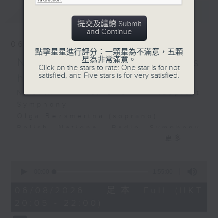
Silete venti, HWV242
最新
LATEST
(26’)
提交及繼續 Submit
Recorded at Wigmore
and Continue
Hall, London on
06/08/2026
點擊星星進行評分：一顆星為不滿意，五顆
30/1/2025
星為非常滿意。
NOSPR: Mahler's
Click on the stars to rate: One star is for not
satisfied, and Five stars is for very satisfied.
英國古樂團在威格摩音樂廳
happiest symphony
愛絲賓蘿莎–安辛娜絲（雙簧
NOSPR: Mahler’s Happiest
管）｜高爾（女高音）
Symphony
英國古樂團｜班諾克（領奏）
Olga Bezsmertna (soprano)
柯里尼
Polish National Radio Symphony
C小調大協奏曲，作品6，第
更多...
Orchestra, Katowice
三首 (10’)
Vladimir Fanshil (conductor)
韓德爾
MAHLER
0
G小調雙簧管協奏曲，
seconds
00:00
1:55:00
Symphony No. 4 in G major (58’)
of
HWV287 (8’)
Recorded at NOSPR, Katowice on
1
06/08/2026 - 足本 Full (HKT
《萬福女皇》，HWV241
hour,
10/4/2025
20:05 - 22:00)
55
(12’)
minutes,
D大調大協奏曲，作品6，第