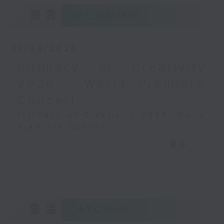
預告
UPCOMING
07/08/2026
Intimacy of Creativity
2026 - World Premiere
Concert
Intimacy of Creativity 2026: World
Premiere Concert
Li La (cello)
更多...
Stauffer String Ensemble | Bright
Sheng (conductor)
Harry GONZÁLEZ
¿Habrá Futuro? (Will There Be a
Future?) (10’)
重溫
CATCHUP
Yuval MEDINA
Together Again (10’)