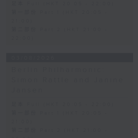
足本 Full (HKT 20:05 - 22:00)
Discussions. The revised
compositions are presented at the
第一部份 Part 1 (HKT 20:05 -
World Premiere Concert, preceded
21:00)
by the Preview Concert. This is
第二部份 Part 2 (HKT 21:00 -
the World Premiere Concert
22:00)
presented on 10/6/2026 at the
Hong Kong City Hall Theatre.
Works by Harry González, Yuval
03/08/2026
Medina and Arthur Yuen are
Berlin Philharmonic:
performed along side Bright Sheng
Simon Rattle and Janine
and Shostakovich by the Stauffer
String Ensemble.
Jansen
來自香港及世界各地的傑出作曲家，聯同獲
足本 Full (HKT 20:05 - 22:00)
選的新晉作曲家，於多場公開討論中與享譽
第一部份 Part 1 (HKT 20:05 -
國際的演奏家深入交流，反覆琢磨其室樂作
21:00)
品，並作出修訂。修訂後的作品先於「預演
第二部份 Part 2 (HKT 21:00 -
音樂會」與觀眾見面，其後於「世界首演音
樂會」正式發表。今場演出為2026年6月10