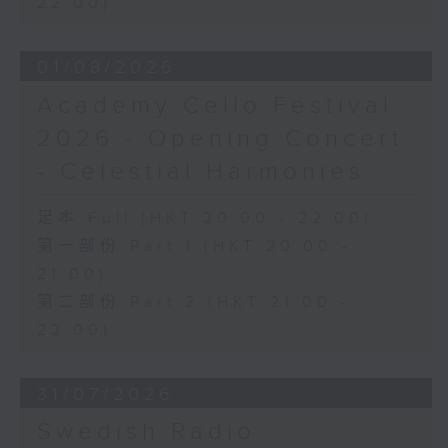
22:00)
日假香港大會堂劇院舉行之「世界首演音樂
會」，由 Stauffer 弦樂團演出貢沙理士
01/08/2026
、梅迪拿及阮保衡的新作，以及盛宗亮和蕭
斯達高維契的作品。
Academy Cello Festival
2026 - Opening Concert
- Celestial Harmonies
足本 Full (HKT 20:00 - 22:00)
第一部份 Part 1 (HKT 20:00 -
21:00)
第二部份 Part 2 (HKT 21:00 -
22:00)
31/07/2026
Swedish Radio