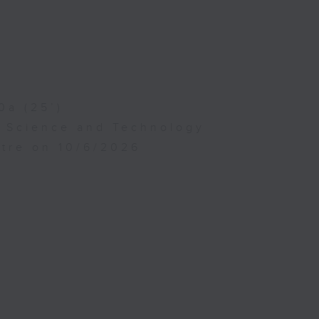
0a (25’)
f Science and Technology
atre on 10/6/2026