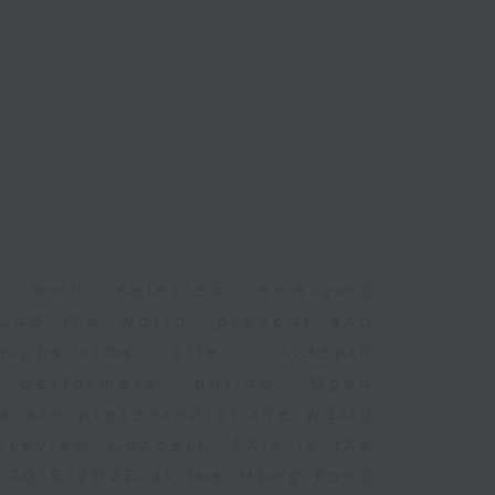
er with selected emerging
und the world, present and
positions after in-depth
d performers during Open
s are presented at the World
Preview Concert. This is the
n 10/6/2026 at the Hong Kong