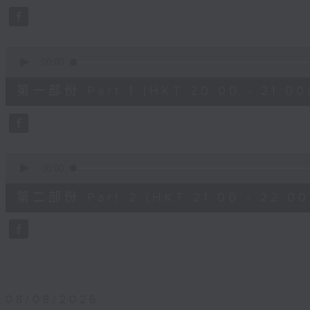
0
seconds
Volume
90%
0
seconds
00:00
of
1
第一部份 Part 1 (HKT 20:00 - 21:00
hour,
10
seconds
Volume
90%
0
seconds
00:00
of
1
第二部份 Part 2 (HKT 21:00 - 22:00
hour,
10
seconds
Volume
90%
08/08/2026