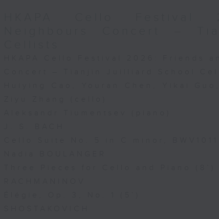
HKAPA Cello Festival 
Neighbours Concert – Tian
Cellists
HKAPA Cello Festival 2026: Friends 
Concert – Tianjin Juilliard School Cel
Huiying Cao, Youran Chen, Yikai Gu
Ziyu Zhang (cello)
Aleksandr Tiumentsev (piano)
J. S. BACH
Cello Suite No. 5 in C minor, BWV1011
Nadia BOULANGER
Three Pieces for Cello and Piano (8’)
RACHMANINOV
Élégie, Op. 3, No. 1 (5’)
SHOSTAKOVICH