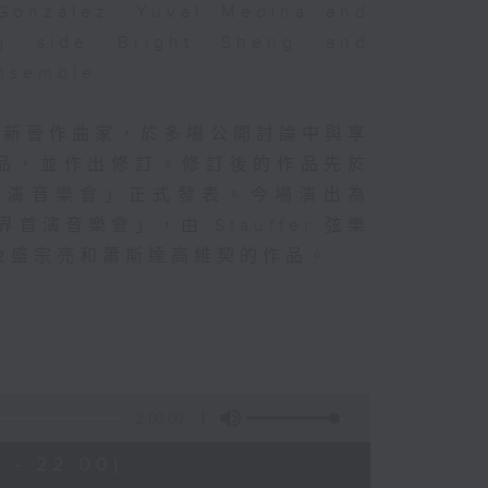
 González, Yuval Medina and
ng side Bright Sheng and
Ensemble.
的新晉作曲家，於多場公開討論中與享
品，並作出修訂。修訂後的作品先於
首演音樂會」正式發表。今場演出為
首演音樂會」，由 Stauffer 弦樂
及盛宗亮和蕭斯達高維契的作品。
2:00:00
 - 22:00)