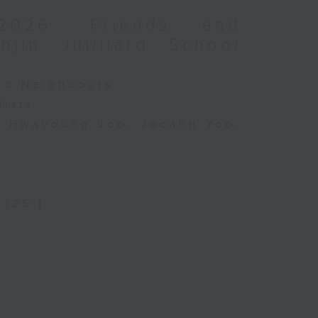
2026: Friends and
jin Juilliard School
and Neighbours
lists
o, Hwayoung Joo, Jooahn Yoo,
 (25’)