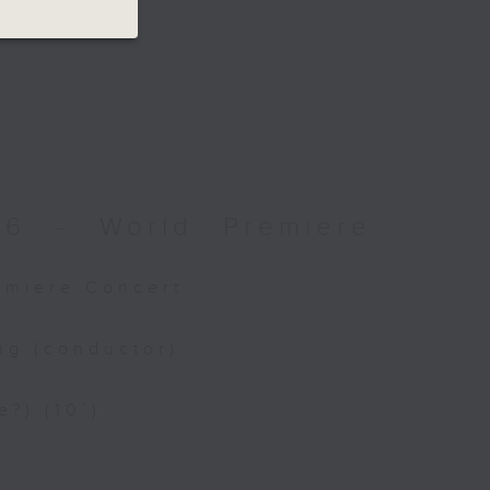
026 - World Premiere
remiere Concert
ng (conductor)
e?) (10’)