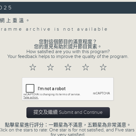
r two violins in C major, Op. 56 (16’)
2025
EN
ia (after Handel) (7’)
網上重溫。
N
gramme archive is not available
 for four violins in G major, TWV 40:2
您對這個節目的滿意程度？
您的意見有助於提升節目質素。
from Die Zauberflöte , K. 620 (9’)
How satisfied are you with this program?
Your feedback helps to improve the quality of the program.
Concert on 4
Z
or four violins (10’)
☆
☆
☆
☆
☆
AËNS
所有集數
cabre , Op. 40 (6’)
 at Bourgie Hall, Montreal Museum of
您喜歡這個節目嗎?
s on 7/7/2025
樂音樂節
提交及繼續 Submit and Continue
恩、Andrew Wan、高路（小提琴）
 Uchida（小提琴／中提琴）
點擊星星進行評分：一顆星為不滿意，五顆星為非常滿意。
lick on the stars to rate: One star is for not satisfied, and Five stars 
for very satisfied.