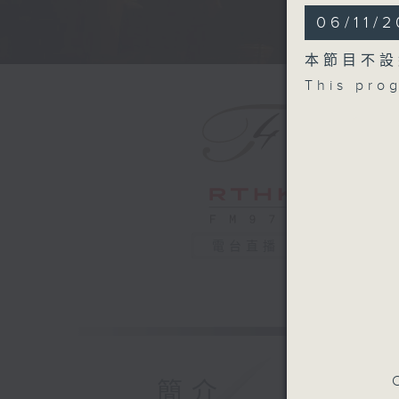
Sonata fo
06/11/
HALVORS
Passacagl
本節目不設
TELEMAN
This pro
Concerto
(6’)
MOZART
Excerpts 
BACEWIC
Quartet f
SAINT-S
Danse ma
電台直播
Recorded
Fine Art
蒙特利爾室
戴安娜．高
Robert
C
簡介
德伏扎克