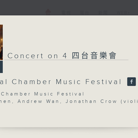
電視
電台
新聞
WEB+
Concert on 4 四台音樂會
al Chamber Music Festival
 Chamber Music Festival
hen, Andrew Wan, Jonathan Crow (viol
hida (violin/viola)
in C major, Op. 74 (19’)
EV