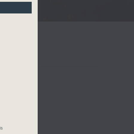
01
 四台音樂會
is