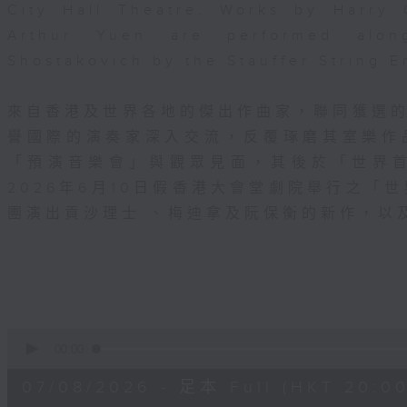
City Hall Theatre. Works by Harry
Arthur Yuen are performed alo
Shostakovich by the Stauffer String 
來自香港及世界各地的傑出作曲家，聯同獲選
譽國際的演奏家深入交流，反覆琢磨其室樂作
「預演音樂會」與觀眾見面，其後於「世界
2026年6月10日假香港大會堂劇院舉行之「世界
團演出貢沙理士 、梅迪拿及阮保衡的新作，以
0
seconds
00:00
of
2
07/08/2026 - 足本 Full (HKT 20:00
hours,