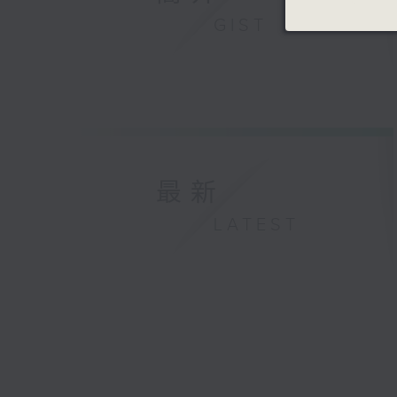
C大調三重奏
GIST
浦羅歌菲夫
C大調雙小提
哈科新
帕薩卡利亞
泰利文
G大調四小提
莫扎特
《魔笛》，K
最新
巴西域茲
四小提琴四重
LATEST
聖桑
《死之舞》，
2025年