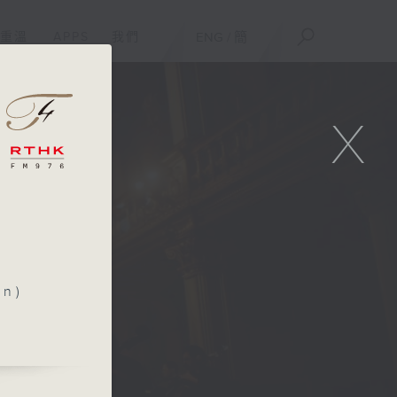
重溫
APPS
我們
ENG
/
簡
X
in)