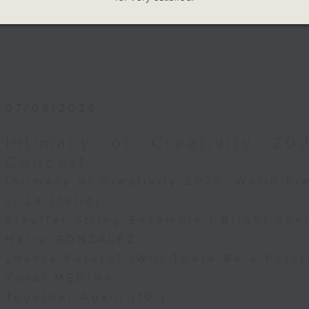
，作品74 (19’)
琴奏鳴曲，作品56 (16’)
（改編自韓德爾） (7’)
琴協奏曲，TWV 40:201 (6’)
07/08/2026
. 620（選段） (9’)
Intimacy of Creativity 2
Concert
奏 (10’)
Intimacy of Creativity 2026: World P
Li La (cello)
作品40 (6’)
Stauffer String Ensemble | Bright She
7月7日蒙特利爾美術館波基音樂廳錄音
Harry GONZÁLEZ
¿Habrá Futuro? (Will There Be a Futur
Yuval MEDINA
Together Again (10’)