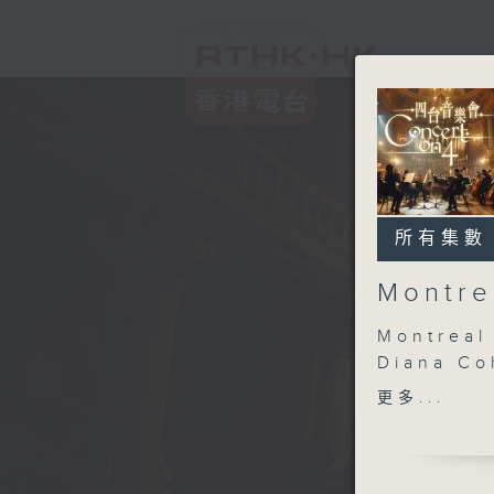
所有集數
Montre
Montreal
Diana Co
Robert Uc
更多...
DVOŘÁK
Terzetto 
PROKOFI