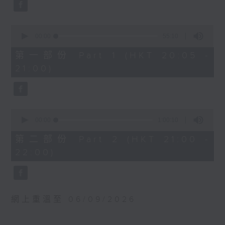
0
波蘭國家電台交響樂團：馬勒最快樂的交響
seconds
杜南意（指揮）
曲
艾菲斯
貝斯梅德娜（女高音）
0
《尚未解答的問題》 (7’)
seconds
00:00
55:10
卡托維茲波蘭國家電台交響樂團｜范舒爾
of
利蓋蒂
（指揮）
55
第一部份 Part 1 (HKT 20:05 -
長笛與雙簧管雙重協奏曲
minutes,
馬勒
21:00)
10
(18’)
G大調第四交響曲 (58’)
seconds
柴可夫斯基
2025年4月10日卡托維茲波蘭國家電台交響
B小調第六交響曲，作品74，
樂團音樂廳錄音
「悲愴」 (47’)
0
2019年1月18日慕尼黑皇宮海
seconds
00:00
1:00:10
of
格力斯大廳錄音
1
第二部份 Part 2 (HKT 21:00 -
hour,
22:00)
10
seconds
網上重溫至 06/09/2026