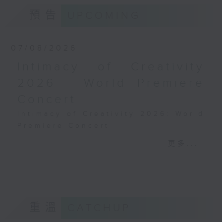
預告
UPCOMING
07/08/2026
Intimacy of Creativity
2026 - World Premiere
Concert
Intimacy of Creativity 2026: World
Premiere Concert
Li La (cello)
更多...
Stauffer String Ensemble | Bright
Sheng (conductor)
Harry GONZÁLEZ
¿Habrá Futuro? (Will There Be a
Future?) (10’)
重溫
CATCHUP
Yuval MEDINA
Together Again (10’)