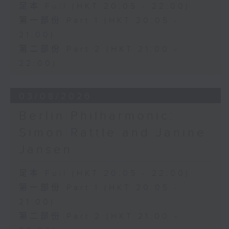
足本 Full (HKT 20:05 - 22:00)
Discussions. The revised
compositions are presented at the
第一部份 Part 1 (HKT 20:05 -
World Premiere Concert, preceded
21:00)
by the Preview Concert. This is
第二部份 Part 2 (HKT 21:00 -
the World Premiere Concert
22:00)
presented on 10/6/2026 at the
Hong Kong City Hall Theatre.
Works by Harry González, Yuval
03/08/2026
Medina and Arthur Yuen are
Berlin Philharmonic:
performed along side Bright Sheng
Simon Rattle and Janine
and Shostakovich by the Stauffer
String Ensemble.
Jansen
來自香港及世界各地的傑出作曲家，聯同獲
足本 Full (HKT 20:05 - 22:00)
選的新晉作曲家，於多場公開討論中與享譽
第一部份 Part 1 (HKT 20:05 -
國際的演奏家深入交流，反覆琢磨其室樂作
21:00)
品，並作出修訂。修訂後的作品先於「預演
第二部份 Part 2 (HKT 21:00 -
音樂會」與觀眾見面，其後於「世界首演音
樂會」正式發表。今場演出為2026年6月10