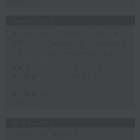
22:00)
日假香港大會堂劇院舉行之「世界首演音樂
會」，由 Stauffer 弦樂團演出貢沙理士
01/08/2026
、梅迪拿及阮保衡的新作，以及盛宗亮和蕭
斯達高維契的作品。
Academy Cello Festival
2026 - Opening Concert
- Celestial Harmonies
足本 Full (HKT 20:00 - 22:00)
第一部份 Part 1 (HKT 20:00 -
21:00)
第二部份 Part 2 (HKT 21:00 -
22:00)
31/07/2026
Swedish Radio