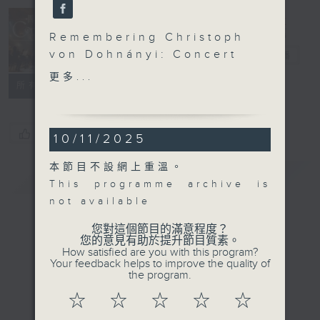
Concert on 4
Remembering Christoph
von Dohnányi: Concert
四台音樂會
電台直播
in 2019
更多...
所有集數
Martin Angerer
(trumpet)
Ivanna Ternay, Riccardo
您喜歡這個節目嗎?
10/11/2025
Cellacchi, Petra
Schiessel, Natalie
本節目不設網上重溫。
簡介
Schwaabe, Henrik
GIST
This programme archive is
Wiese (flute)
not available
Tobias Vogelmann
(oboe)
您對這個節目的滿意程度？
您的意見有助於提升節目質素。
Bavarian Radio
How satisfied are you with this program?
Symphony Orchestra
Your feedback helps to improve the quality of
the program.
Christoph von Dohnányi
(conductor)
☆
☆
☆
☆
☆
IVES