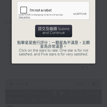
The Unanswered
最新
LATEST
Question (7’)
LIGETI
Double Concerto for
06/08/2026
flute and oboe (18’)
提交及繼續 Submit
NOSPR: Mahler's
TCHAIKOVSKY
and Continue
Symphony No. 6 in B
happiest symphony
點擊星星進行評分：一顆星為不滿意，五顆
minor, Op. 74,
NOSPR: Mahler’s Happiest
星為非常滿意。
‘Pathétique’ (47’)
Click on the stars to rate: One star is for not
Symphony
satisfied, and Five stars is for very satisfied.
Recorded at Hercules
Olga Bezsmertna (soprano)
Hall, Residenz, Munich
Polish National Radio Symphony
on 18/1/2019
更多...
Orchestra, Katowice
Vladimir Fanshil (conductor)
懷緬杜南意：2019年音樂會
MAHLER
0
安格勒（小號）
seconds
00:00
1:55:00
Symphony No. 4 in G major (58’)
of
泰妮、謝拉奇、舒爾素、舒華
Recorded at NOSPR, Katowice on
1
06/08/2026 - 足本 Full (HKT
比、韋瑟（長笛）
hour,
10/4/2025
20:05 - 22:00)
55
禾高曼（雙簧管）
minutes,
巴伐利亞電台交響樂團