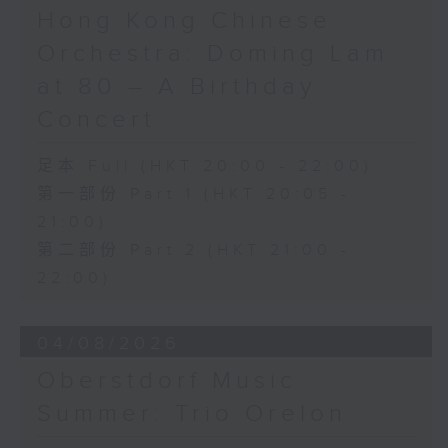
《未來是否存在？》 (10’)
Hong Kong Chinese
梅迪拿
Orchestra: Doming Lam
《再度一起》 (10’)
盛宗亮
at 80 – A Birthday
《燦影》 (20’)
Concert
阮保衡
《來自我腦海中的影像》 (15’)
足本 Full (HKT 20:00 - 22:00)
蕭斯達高維契（巴薩改編）
第一部份 Part 1 (HKT 20:05 -
C小調室樂交響曲，作品110a (25’)
21:00)
香港科技大學主辦
2026年6月10日香港大會堂劇院錄音
第二部份 Part 2 (HKT 21:00 -
22:00)
Distinguished composers, together
with selected emerging composers
04/08/2026
from Hong Kong and around the
world, present and revise their
Oberstdorf Music
chamber music compositions after
Summer: Trio Orelon
in-depth discussions with world-
renowned performers during Open