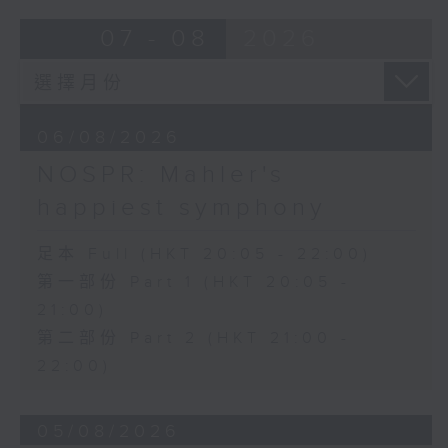
Bright SHENG
07 - 08
2026
The Blazing Mirage (20’)
Arthur YUEN
Images from my Consciousness
(15’)
06/08/2026
SHOSTAKOVICH (BARSHAI arr.)
Chamber Symphony in C minor, Op.
NOSPR: Mahler's
110a (25’)
happiest symphony
Presented by Hong Kong
University of Science and
足本 Full (HKT 20:05 - 22:00)
Technology
第一部份 Part 1 (HKT 20:05 -
Recorded at Hong Kong City Hall
21:00)
Theatre on 10/6/2026
第二部份 Part 2 (HKT 21:00 -
創意間的親暱2026：世界首演音樂會
22:00)
李拉（大提琴）
Stauffer弦樂團｜盛宗亮（指揮）
05/08/2026
哈里．貢沙理士