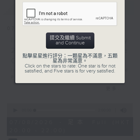
version) (21’)
最新
LATEST
Recorded at Royal
Festival Hall, London
on 27/2/2025
07/08/2026
提交及繼續 Submit
Intimacy of Creativity
愛樂樂團：巴孚．約菲指揮史
and Continue
達拉汶斯基《火鳥》
2026 - World Premiere
點擊星星進行評分：一顆星為不滿意，五顆
阿爾斯達德（大提琴）
Concert
星為非常滿意。
愛樂樂團｜巴孚．約菲（指
Click on the stars to rate: One star is for not
Intimacy of Creativity 2026: World
satisfied, and Five stars is for very satisfied.
揮）
Premiere Concert
史達拉汶斯基
Li La (cello)
《彼得魯斯卡》 (35’)
更多...
Stauffer String Ensemble | Bright
圖爾
Sheng (conductor)
第二大提琴協奏曲，「生命迷
0
Harry GONZÁLEZ
宮」 (27’)
seconds
00:00
2:00:00
¿Habrá Futuro? (Will There Be a
of
史達拉汶斯基
2
07/08/2026 - 足本 Full (HKT
Future?) (10’)
《火鳥》組曲（1919年版本）
hours,
20:00 - 22:00)
Yuval MEDINA
0
(21’)
seconds
Together Again (10’)
2025年2月27日倫敦皇家節