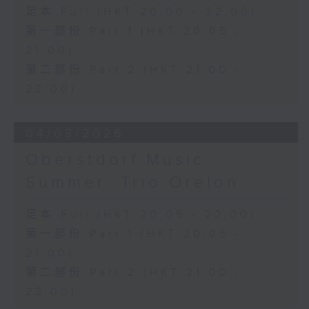
三首大提琴與鋼琴小品 (8’)
足本 Full (HKT 20:00 - 22:00)
拉赫曼尼諾夫
第一部份 Part 1 (HKT 20:05 -
悲歌，作品3，第一首 (5’)
21:00)
蕭斯達高維契
第二部份 Part 2 (HKT 21:00 -
D小調大提琴奏鳴曲，作品40 (28’)
方崬清
22:00)
《林沖》，作品37 (8’)
布拉姆斯
04/08/2026
F大調第二大提琴奏鳴曲，作品99 (25’)
樸柏
Oberstdorf Music
安魂曲，作品66 (8’)
Summer: Trio Orelon
巴格尼尼
羅西尼《摩西在埃及》主題變奏曲（為四把
足本 Full (HKT 20:05 - 22:00)
大提琴改編） (8’)
第一部份 Part 1 (HKT 20:05 -
香港演藝學院主辦
2026年4月20日香港演藝學院區永熙音樂廳
21:00)
錄音
第二部份 Part 2 (HKT 21:00 -
錄音由香港演藝學院提供
22:00)