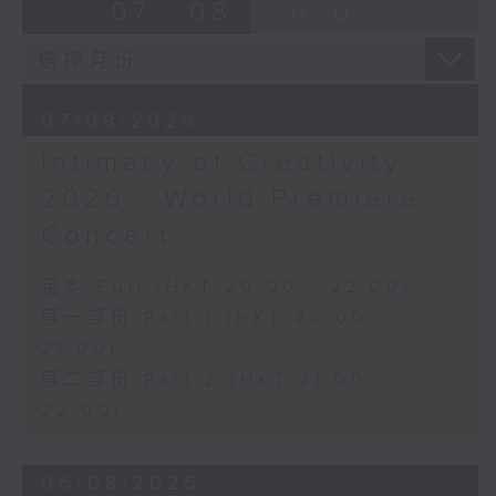
07 - 08
2026
Discussions. The revised
J. S. BACH
compositions are presented at the
Cello Suite No. 5 in C minor,
World Premiere Concert, preceded
BWV1011 (25’)
by the Preview Concert. This is
Nadia BOULANGER
the World Premiere Concert
07/08/2026
Three Pieces for Cello and Piano
presented on 10/6/2026 at the
(8’)
Intimacy of Creativity
Hong Kong City Hall Theatre.
RACHMANINOV
2026 - World Premiere
Works by Harry González, Yuval
Élégie, Op. 3, No. 1 (5’)
Medina and Arthur Yuen are
SHOSTAKOVICH
Concert
performed along side Bright Sheng
Cello Sonata in D minor, Op. 40
and Shostakovich by the Stauffer
(28’)
足本 Full (HKT 20:00 - 22:00)
String Ensemble.
Donqing FANG
第一部份 Part 1 (HKT 20:00 -
Lin Chong, Op. 37 (8’)
21:00)
來自香港及世界各地的傑出作曲家，聯同獲
BRAHMS
第二部份 Part 2 (HKT 21:00 -
選的新晉作曲家，於多場公開討論中與享譽
Cello Sonata No. 2 in F major, Op.
國際的演奏家深入交流，反覆琢磨其室樂作
22:00)
99 (25’)
品，並作出修訂。修訂後的作品先於「預演
POPPER
音樂會」與觀眾見面，其後於「世界首演音
Requiem, Op. 66 (8’)
06/08/2026
樂會」正式發表。今場演出為2026年6月10
PAGANINI