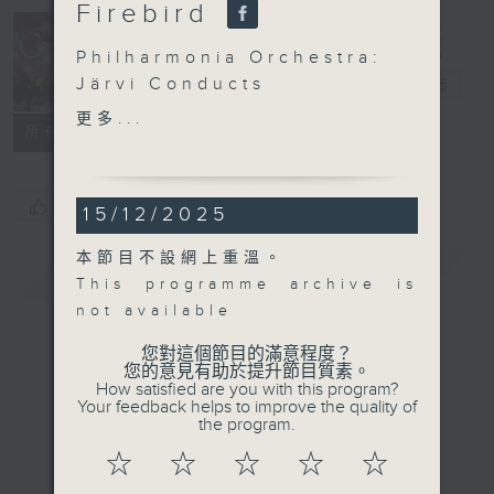
Firebird
Concert on 4
Philharmonia Orchestra:
Järvi Conducts
四台音樂會
電台直播
Stravinsky’s The
更多...
所有集數
Firebird
Nicolas Altstaedt
(cello)
您喜歡這個節目嗎?
15/12/2025
Philharmonia Orchestra
| Paavo Järvi
本節目不設網上重溫。
簡介
(conductor)
GIST
This programme archive is
STRAVINSKY
not available
Petrushka (35’)
TÜÜR
您對這個節目的滿意程度？
您的意見有助於提升節目質素。
Cello Concerto No. 2,
How satisfied are you with this program?
‘Labyrinths of Life’
Your feedback helps to improve the quality of
the program.
(27’)
STRAVINSKY
☆
☆
☆
☆
☆
The Firebird Suite (1919