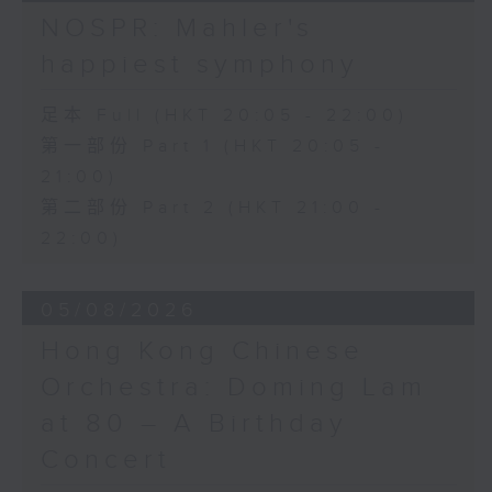
日假香港大會堂劇院舉行之「世界首演音樂
Variations on a Theme from
NOSPR: Mahler's
會」，由 Stauffer 弦樂團演出貢沙理士
Rossini’s Mosè in Egitto (arr. for 4
happiest symphony
、梅迪拿及阮保衡的新作，以及盛宗亮和蕭
cellos) (8’)
斯達高維契的作品。
Presented by The Hong Kong
足本 Full (HKT 20:05 - 22:00)
Academy for Performing Arts
第一部份 Part 1 (HKT 20:05 -
Recorded at William Au Concert
21:00)
Hall, HKAPA on 20/4/2026
Recording provided by HKAPA
第二部份 Part 2 (HKT 21:00 -
22:00)
演藝學院大提琴音樂節2026：友鄰音樂會
——天津茱莉亞學院大提琴
05/08/2026
曹慧穎、陳優然、郭譯鍇、Hwayoung
Joo、Jooahn Yoo、張子瑜（大提琴）
Hong Kong Chinese
圖文捷夫（鋼琴）
Orchestra: Doming Lam
J. S. 巴赫
at 80 – A Birthday
C小調第五無伴奏大提琴組曲，BWV1011
(25’)
Concert
布朗卓