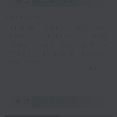
預告
UPCOMING
梅迪拿
《再度一起》 (10’)
08/08/2026
盛宗亮
《燦影》 (20’)
HKAPA Cello Festival
阮保衡
2026: Friends and
《來自我腦海中的影像》 (15’)
Neighbours Concert –
蕭斯達高維契（巴薩改編）
C小調室樂交響曲，作品110a (25’)
Tianjin Juilliard School
香港科技大學主辦
Cellists
2026年6月10日香港大會堂劇院錄音
更多...
HKAPA Cello Festival 2026:
Distinguished composers, together
Friends and Neighbours
with selected emerging composers
Concert – Tianjin Juilliard School
from Hong Kong and around the
Cellists
world, present and revise their
Huiying Cao, Youran Chen, Yikai
chamber music compositions after
重溫
CATCHUP
Guo, Hwayoung Joo, Jooahn Yoo,
in-depth discussions with world-
Ziyu Zhang (cello)
renowned performers during Open
Aleksandr Tiumentsev (piano)