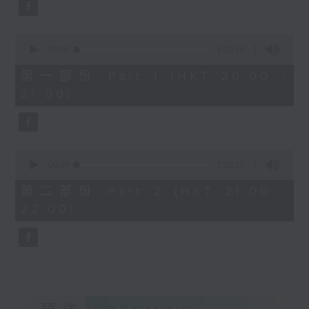
Bright SHENG
日音樂廳錄音
The Blazing Mirage (20’)
0
Arthur YUEN
seconds
00:00
1:00:10
Images from my Consciousness
of
1
第一部份 Part 1 (HKT 20:00 -
(15’)
hour,
21:00)
SHOSTAKOVICH (BARSHAI arr.)
10
seconds
Chamber Symphony in C minor, Op.
110a (25’)
Presented by Hong Kong
0
University of Science and
seconds
00:00
1:00:10
of
Technology
1
第二部份 Part 2 (HKT 21:00 -
Recorded at Hong Kong City Hall
hour,
22:00)
10
Theatre on 10/6/2026
seconds
創意間的親暱2026：世界首演音樂會
李拉（大提琴）
Stauffer弦樂團｜盛宗亮（指揮）
哈里．貢沙理士
《未來是否存在？》 (10’)