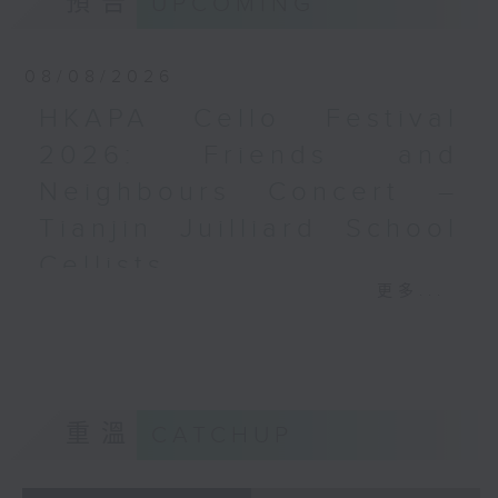
預告
UPCOMING
E小調長笛與小提琴協奏曲，
梅迪拿
TWV 52:e3 (10’)
《再度一起》 (10’)
J. S. 巴赫
08/08/2026
盛宗亮
F大調第二布蘭登堡協奏曲，
《燦影》 (20’)
BWV1047 (11’)
HKAPA Cello Festival
阮保衡
2025年1月10日弗萊堡音樂
2026: Friends and
《來自我腦海中的影像》 (15’)
廳錄音
Neighbours Concert –
蕭斯達高維契（巴薩改編）
C小調室樂交響曲，作品110a (25’)
Tianjin Juilliard School
香港科技大學主辦
Cellists
2026年6月10日香港大會堂劇院錄音
更多...
HKAPA Cello Festival 2026:
Distinguished composers, together
Friends and Neighbours
with selected emerging composers
Concert – Tianjin Juilliard School
from Hong Kong and around the
Cellists
world, present and revise their
Huiying Cao, Youran Chen, Yikai
chamber music compositions after
重溫
CATCHUP
Guo, Hwayoung Joo, Jooahn Yoo,
in-depth discussions with world-
Ziyu Zhang (cello)
renowned performers during Open
Aleksandr Tiumentsev (piano)