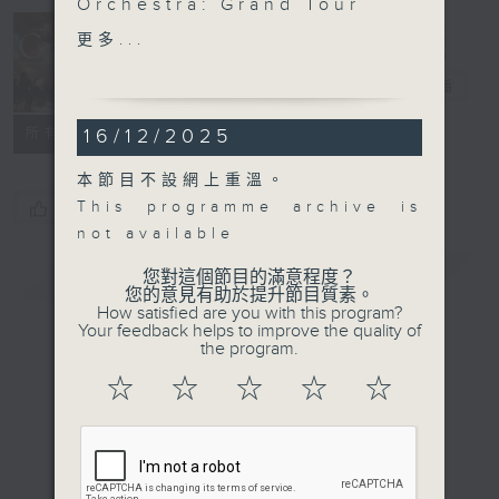
Orchestra: Grand Tour
Daniela Lieb (flute) |
更多...
Concert on 4
Isabel Lehmann
(recorder)
四台音樂會
電台直播
Ann-Kathrin
16/12/2025
所有集數
Brüggemann (oboe) |
Moritz Görg (trumpet)
本節目不設網上重溫。
Freiburg Baroque
This programme archive is
您喜歡這個節目嗎?
Orchestra | Gottfried
not available
von der Goltz
簡介
(violin/director)
GIST
您對這個節目的滿意程度？
您的意見有助於提升節目質素。
FISCHER
How satisfied are you with this program?
Suite in D minor, Op. 1,
Your feedback helps to improve the quality of
the program.
No. 4, from Le journal
du printemps (12’)
☆
☆
☆
☆
☆
PEZ
Concerto Pastorale in F
major (17’)
KUSSER