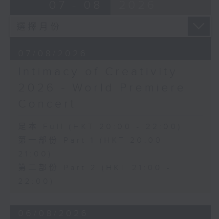
07 - 08
2026
Discussions. The revised
J. S. BACH
compositions are presented at the
Cello Suite No. 5 in C minor,
World Premiere Concert, preceded
BWV1011 (25’)
by the Preview Concert. This is
Nadia BOULANGER
the World Premiere Concert
07/08/2026
Three Pieces for Cello and Piano
presented on 10/6/2026 at the
(8’)
Intimacy of Creativity
Hong Kong City Hall Theatre.
RACHMANINOV
2026 - World Premiere
Works by Harry González, Yuval
Élégie, Op. 3, No. 1 (5’)
Medina and Arthur Yuen are
SHOSTAKOVICH
Concert
performed along side Bright Sheng
Cello Sonata in D minor, Op. 40
and Shostakovich by the Stauffer
(28’)
足本 Full (HKT 20:00 - 22:00)
String Ensemble.
Donqing FANG
第一部份 Part 1 (HKT 20:00 -
Lin Chong, Op. 37 (8’)
21:00)
來自香港及世界各地的傑出作曲家，聯同獲
BRAHMS
第二部份 Part 2 (HKT 21:00 -
選的新晉作曲家，於多場公開討論中與享譽
Cello Sonata No. 2 in F major, Op.
國際的演奏家深入交流，反覆琢磨其室樂作
22:00)
99 (25’)
品，並作出修訂。修訂後的作品先於「預演
POPPER
音樂會」與觀眾見面，其後於「世界首演音
Requiem, Op. 66 (8’)
06/08/2026
樂會」正式發表。今場演出為2026年6月10
PAGANINI