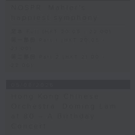
日假香港大會堂劇院舉行之「世界首演音樂
Variations on a Theme from
NOSPR: Mahler's
會」，由 Stauffer 弦樂團演出貢沙理士
Rossini’s Mosè in Egitto (arr. for 4
happiest symphony
、梅迪拿及阮保衡的新作，以及盛宗亮和蕭
cellos) (8’)
斯達高維契的作品。
Presented by The Hong Kong
足本 Full (HKT 20:05 - 22:00)
Academy for Performing Arts
第一部份 Part 1 (HKT 20:05 -
Recorded at William Au Concert
21:00)
Hall, HKAPA on 20/4/2026
Recording provided by HKAPA
第二部份 Part 2 (HKT 21:00 -
22:00)
演藝學院大提琴音樂節2026：友鄰音樂會
——天津茱莉亞學院大提琴
05/08/2026
曹慧穎、陳優然、郭譯鍇、Hwayoung
Joo、Jooahn Yoo、張子瑜（大提琴）
Hong Kong Chinese
圖文捷夫（鋼琴）
Orchestra: Doming Lam
J. S. 巴赫
at 80 – A Birthday
C小調第五無伴奏大提琴組曲，BWV1011
(25’)
Concert
布朗卓