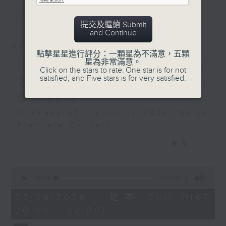
Overture in G minor,
最新
LATEST
from Apollon enjoué
提交及繼續 Submit
(18’)
and Continue
J. L. BACH
07/08/2026
點擊星星進行評分：一顆星為不滿意，五顆
Overture in G major
星為非常滿意。
Intimacy of Creativity
(13’)
Click on the stars to rate: One star is for not
satisfied, and Five stars is for very satisfied.
TELEMANN
2026 - World Premiere
Concerto in E minor for
Concert
flute and violin, TWV
Intimacy of Creativity 2026: World
52:e3 (10’)
Premiere Concert
J. S. BACH
Li La (cello)
Brandenburg Concerto
更多...
Stauffer String Ensemble | Bright
No. 2 in F major,
Sheng (conductor)
BWV1047 (11’)
0
Harry GONZÁLEZ
Recorded at
seconds
00:00
2:00:00
¿Habrá Futuro? (Will There Be a
of
Konzerthaus, Freiburg
2
07/08/2026 - 足本 Full (HKT
Future?) (10’)
im Breisgau on
hours,
20:00 - 22:00)
Yuval MEDINA
0
10/1/2025
seconds
Together Again (10’)