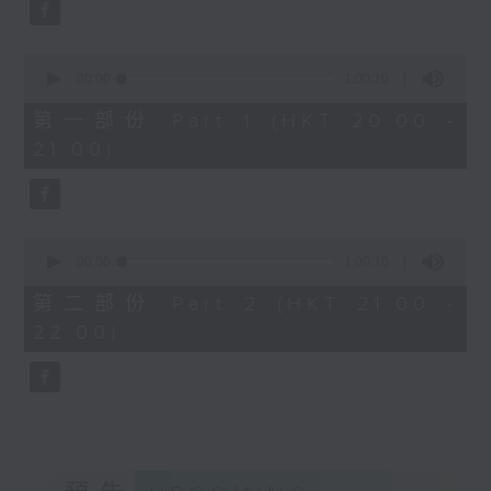
Bright SHENG
弗萊堡巴羅克樂團：大巡演
The Blazing Mirage (20’)
聶貝（長笛）｜伊莎貝．李曼
0
Arthur YUEN
（直笛）
seconds
00:00
1:00:10
Images from my Consciousness
of
布露姬曼（雙簧管）｜哥爾格
1
第一部份 Part 1 (HKT 20:00 -
(15’)
（小號）
hour,
21:00)
SHOSTAKOVICH (BARSHAI arr.)
10
弗萊堡巴羅克樂團｜馮特歌斯
seconds
Chamber Symphony in C minor, Op.
（小提琴／領奏）
110a (25’)
費沙
Presented by Hong Kong
D小調組曲，作品1，第四首
0
University of Science and
（選自《春天日誌》） (12’)
seconds
00:00
1:00:10
of
Technology
佩茲
1
第二部份 Part 2 (HKT 21:00 -
Recorded at Hong Kong City Hall
《 F大調田園協奏曲》 (17’)
hour,
22:00)
10
Theatre on 10/6/2026
古沙
seconds
G小調序曲（選自《嬉鬧的阿
創意間的親暱2026：世界首演音樂會
波羅》） (18’)
李拉（大提琴）
J. L. 巴赫
Stauffer弦樂團｜盛宗亮（指揮）
G大調序曲 (13’)
哈里．貢沙理士
泰利文
《未來是否存在？》 (10’)