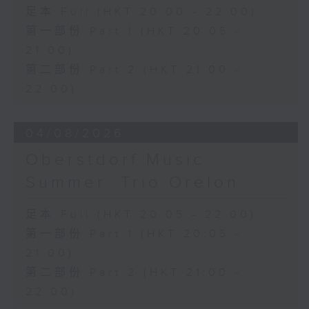
三首大提琴與鋼琴小品 (8’)
足本 Full (HKT 20:00 - 22:00)
拉赫曼尼諾夫
第一部份 Part 1 (HKT 20:05 -
悲歌，作品3，第一首 (5’)
21:00)
蕭斯達高維契
第二部份 Part 2 (HKT 21:00 -
D小調大提琴奏鳴曲，作品40 (28’)
方崬清
22:00)
《林沖》，作品37 (8’)
布拉姆斯
04/08/2026
F大調第二大提琴奏鳴曲，作品99 (25’)
樸柏
Oberstdorf Music
安魂曲，作品66 (8’)
Summer: Trio Orelon
巴格尼尼
羅西尼《摩西在埃及》主題變奏曲（為四把
足本 Full (HKT 20:05 - 22:00)
大提琴改編） (8’)
第一部份 Part 1 (HKT 20:05 -
香港演藝學院主辦
2026年4月20日香港演藝學院區永熙音樂廳
21:00)
錄音
第二部份 Part 2 (HKT 21:00 -
錄音由香港演藝學院提供
22:00)