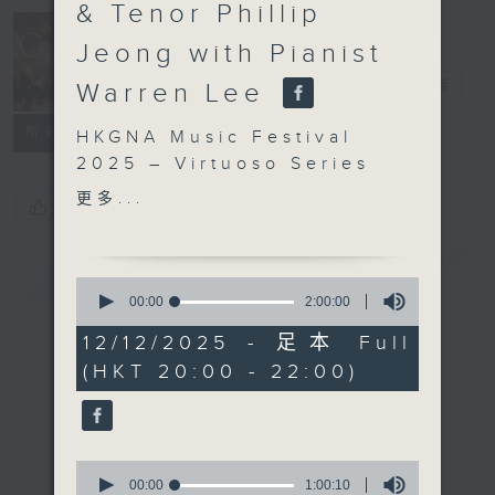
& Tenor Phillip
Jeong with Pianist
Concert on 4
四台音樂會
電台直播
Warren Lee
所有集數
HKGNA Music Festival
2025 – Virtuoso Series
Soprano Sumi Jo &
更多...
您喜歡這個節目嗎?
Tenor Phillip Jeong
with Pianist Warren Lee
簡介
Sumi Jo (soprano) |
GIST
0
Phillip Jeong (tenor) |
seconds
00:00
2:00:00
of
Warren Lee (piano)
2
12/12/2025 - 足本 Full
The Hong Kong
hours,
(HKT 20:00 - 22:00)
0
Children’s Choir
seconds
Chamber Youth
Alexander Wong (piano)
| Vivian Ip (conductor)
0
DONIZETTI
seconds
00:00
1:00:10