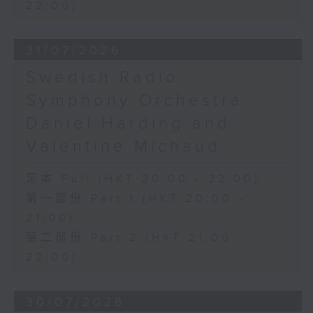
22:00)
「當我扮演天真的鄉村姑
娘」，選自《蝙蝠》 (4’)
貝里尼
31/07/2026
「聖潔女神，銀光四射」，選
Swedish Radio
自《諾瑪》 (5’)
香港新世代藝術協會主辦
Symphony Orchestra:
2025年11月11日香港演藝學
Daniel Harding and
院香港賽馬會演藝劇院錄音
Valentine Michaud
足本 Full (HKT 20:00 - 22:00)
第一部份 Part 1 (HKT 20:00 -
21:00)
第二部份 Part 2 (HKT 21:00 -
22:00)
30/07/2026