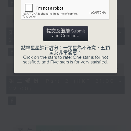
A Silent Prayer (10’)
Bohemian Girl (4’)
Ancient Melodies (Doming LAM
Bravura ADAM
trans.)
0
Variations on a Theme
seconds
Moonlight over the Spring River
00:00
1:00:10
of
by Mozart (4’)
(12’)
1
提交及繼續 Submit
第一部份 Part 1 (HKT 20:05 -
Irving BERLIN (Steve
hour,
The Lament of Lady Zhaojun (8’)
and Continue
21:00)
10
ZEGREE arr.)
Doming LAM
seconds
點擊星星進行評分：一顆星為不滿意，五顆
Blue Skies (2’)
Autumn Execution (20’)
星為非常滿意。
Stoa LAU
The Insect World (22’)
Click on the stars to rate: One star is for not
satisfied, and Five stars is for very satisfied.
‘City on Fire’ from A
Presented by the Hong Kong
0
Tale of the Southern
seconds
00:00
1:00:10
Chinese Orchestra as part of the
of
Sky (4’)
2006 Hong Kong Arts Festival.
1
第二部份 Part 2 (HKT 21:00 -
RODGERS
hour,
Recorded at Hong Kong City Hall
22:00)
10
The Sound of Music
Concert Hall on 26/2/2006.
seconds
Medley (7’)
Dongjin KIM
香港中樂團：林樂培八十大壽誌慶音樂會
Nostalgia (4’)
羅乃新（鋼琴）
Hungryul LEE
香港中樂團｜閻惠昌（指揮）
Flower Clouds (2’)
林樂培