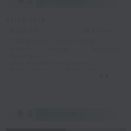
預告
UPCOMING
H. YUN
《祝賀吹打序樂》 (4’)
As I Become a Flower
《問蒼天》 (10’)
(5’)
古曲（林樂培移植）
06/08/2026
MENDELSSOHN
《春江花月夜》 (12’)
Song without Words in
NOSPR: Mahler's
《昭君怨》 (8’)
E major, Op. 19, No. 1,
林樂培
happiest symphony
‘Sweet Remembrance’
《秋決》 (20’)
NOSPR: Mahler’s Happiest
(4’)
《昆蟲世界》 (22’)
Symphony
Johann STRAUSS II
香港中樂團主辦，2006年香港藝術節節目。
Olga Bezsmertna (soprano)
‘Spiel ich die Unschuld
2006年2月26日香港大會堂音樂廳錄音。
Polish National Radio Symphony
vom Lande’ from Die
更多...
Orchestra, Katowice
Fledermaus (4’)
Vladimir Fanshil (conductor)
BELLINI
MAHLER
‘Casta Diva’ from
Symphony No. 4 in G major (58’)
Norma (5’)
Recorded at NOSPR, Katowice on
Presented by the Hong
10/4/2025
重溫
CATCHUP
Kong Generation Next
Arts
波蘭國家電台交響樂團：馬勒最快樂的交響
Recorded at The Hong