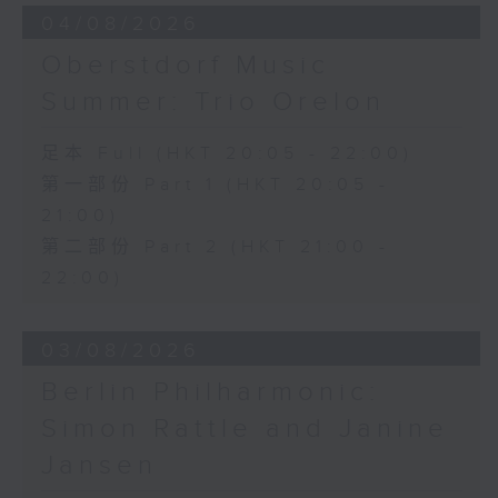
04/08/2026
女郎》 (3’)
韋華第
Oberstdorf Music
「我是個被輕蔑的妻子」，選
Summer: Trio Orelon
自《巴亞捷》 (5’)
里夏
足本 Full (HKT 20:05 - 22:00)
〈維莉亞之歌〉及「我如此愛
你」，選自《風流寡婦》
第一部份 Part 1 (HKT 20:05 -
(9’)
21:00)
巴卡洛夫
第二部份 Part 2 (HKT 21:00 -
「我會掛念妳」，選自《郵
22:00)
差》 (5’)
利安卡法洛
《晨歌》 (2’)
03/08/2026
巴奧菲
Berlin Philharmonic:
「走進夢中的大禮堂」，選自
《波希米亞女孩》 (4’)
Simon Rattle and Janine
亞當
Jansen
《莫扎特主題華麗變奏曲》