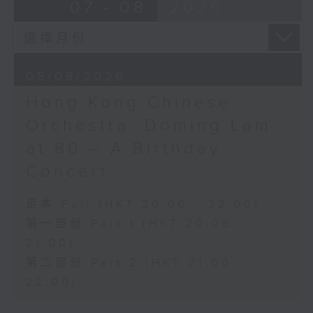
07 - 08
2026
曲
Kong Academy for
貝斯梅德娜（女高音）
Performing Arts Hong
卡托維茲波蘭國家電台交響樂團｜范舒爾
Kong Jockey Club
（指揮）
Amphitheatre on 11 Nov
馬勒
05/08/2026
2025
G大調第四交響曲 (58’)
Hong Kong Chinese
2025年4月10日卡托維茲波蘭國家電台交響
香港新世代藝術協會音樂節
Orchestra: Doming Lam
樂團音樂廳錄音
2025——大師系列
女高音曹秀美 × 男高音
at 80 – A Birthday
Phillip Jeong與鋼琴家李偉
Concert
安
曹秀美（女高音）｜Phillip
足本 Full (HKT 20:00 - 22:00)
Jeong（男高音）｜李偉安
第一部份 Part 1 (HKT 20:05 -
（鋼琴）
香港兒童合唱團青年合唱組｜
21:00)
黃歷琛（鋼琴）｜葉詠媛（指
第二部份 Part 2 (HKT 21:00 -
揮）
22:00)
唐尼采第
「人人都知道」，選自《軍中