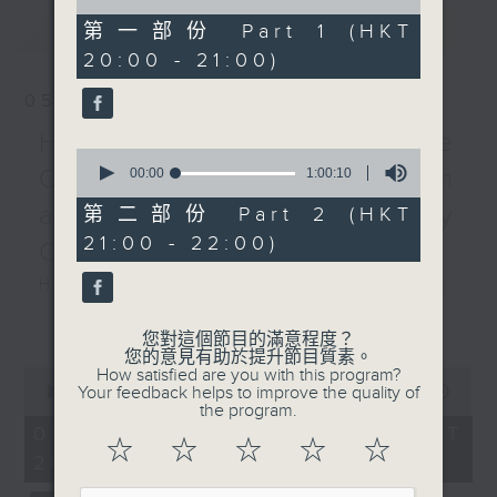
of
‘Chacun le sait’ from
最新
LATEST
1
第一部份 Part 1 (HKT
The Daughter of the
hour,
20:00 - 21:00)
10
Regiment (3’)
seconds
VIVALDI
05/08/2026
‘Sposa, son
Hong Kong Chinese
disprezzata’ from
0
Bajazet (5’)
Orchestra: Doming Lam
seconds
00:00
1:00:10
of
LEHÁR
1
at 80 – A Birthday
第二部份 Part 2 (HKT
‘ Vilja Song’ and ‘I
hour,
21:00 - 22:00)
10
Concert
Love You So’ from The
seconds
Merry Widow (9’)
Hong Kong Chinese Orchestra:
BACALOV
Doming Lam at 80 – A Birthday
更多...
‘Mi Mancherai’ from
Concert
您對這個節目的滿意程度？
您的意見有助於提升節目質素。
The Postman (5’)
Nancy Loo (piano)
0
How satisfied are you with this program?
LEONCAVALLO
seconds
Hong Kong Chinese Orchestra |
Your feedback helps to improve the quality of
00:00
2:00:00
of
the program.
Mattinata (2’)
Yan Huichang (conductor)
2
05/08/2026 - 足本 Full (HKT
BALFE
hours,
Doming LAM
☆
☆
☆
☆
☆
20:00 - 22:00)
0
‘I Dreamt I Dwelt in
Greetings Fanfare (4’)
seconds
Marble Halls’ from The