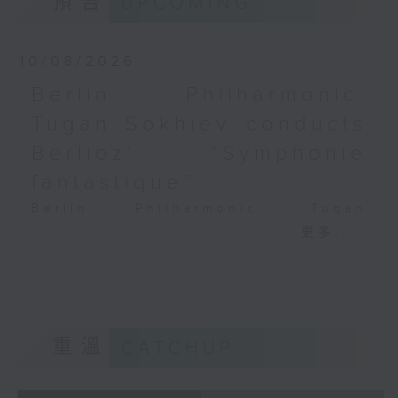
預告
UPCOMING
斯的四季》 (4’)
PAGANINI
《天使米隆加》 (5’)
Variations on a Theme from
《天使之死》 (4’)
Rossini’s Mosè in Egitto (arr. for 4
10/08/2026
2024年7月18日東京浜離宮
cellos) (8’)
朝日音樂廳錄音
Berlin Philharmonic:
Presented by The Hong Kong
Tugan Sokhiev conducts
Academy for Performing Arts
Recorded at William Au Concert
Berlioz’ “Symphonie
Hall, HKAPA on 20/4/2026
fantastique”
Recording provided by HKAPA
Berlin Philharmonic: Tugan
演藝學院大提琴音樂節2026：友鄰音樂會
Sokhiev Conducts Berlioz’s
更多...
——天津茱莉亞學院大提琴
Symphonie fantastique
曹慧穎、陳優然、郭譯鍇、Hwayoung
Noah Bendix-Balgley (violin) |
Joo、Jooahn Yoo、張子瑜（大提琴）
Bruno Delepelaire (cello)
圖文捷夫（鋼琴）
Berlin Philharmonic Orchestra |
J. S. 巴赫
Tugan Sokhiev (conductor)
重溫
CATCHUP
C小調第五無伴奏大提琴組曲，BWV1011
MENDELSSOHN
(25’)
‘Fingal’s Cave’, Op. 26 (11’)