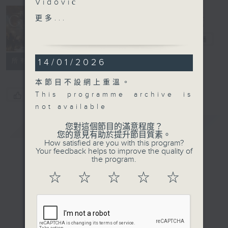
Vidović
Ana Vidović (guitar)
更多...
Concert on 4
J. S. BACH
Partita No. 3 in E
四台音樂會
電台直播
major, BWV1006 (17’)
14/01/2026
所有集數
TÁRREGA
Recuerdos de la
本節目不設網上重溫。
Alhambra (4’)
This programme archive is
您喜歡這個節目嗎?
Arabic Caprice (5’)
not available
Lágrima (2’)
簡介
Danza mora (3’)
GIST
您對這個節目的滿意程度？
您的意見有助於提升節目質素。
SOR
How satisfied are you with this program?
Introduction and
Your feedback helps to improve the quality of
the program.
Variations on a Theme
by Mozart, Op. 9 (8’)
☆
☆
☆
☆
☆
ALBÉNIZ
‘ Granada’ from Suite
española No. 1, Op. 47,
No. 1 (5’)