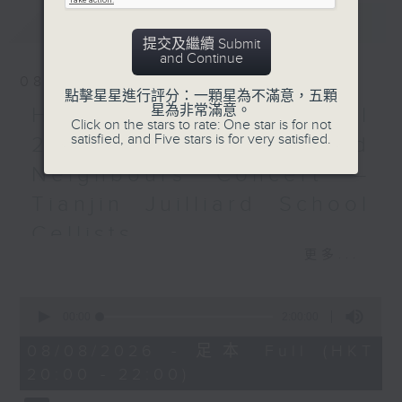
‘Asturias’ from Suite
最新
LATEST
española No. 1, Op. 47,
提交及繼續 Submit
No. 5 (6’)
and Continue
PIAZZOLLA
08/08/2026
點擊星星進行評分：一顆星為不滿意，五顆
‘ Summer’ from The
星為非常滿意。
HKAPA Cello Festival
Four Seasons of Buenos
Click on the stars to rate: One star is for not
satisfied, and Five stars is for very satisfied.
Aires (4’)
2026: Friends and
Milonga del ángel (5’)
Neighbours Concert –
La muerte del ángel
Tianjin Juilliard School
(4’)
Recorded at Hamarikyu
Cellists
Asahi Hall, Tokyo on
更多...
HKAPA Cello Festival 2026:
18/7/2024
Friends and Neighbours
0
Concert – Tianjin Juilliard School
日本演奏會：域多維奇
seconds
00:00
2:00:00
Cellists
of
域多維奇（結他）
2
Huiying Cao, Youran Chen, Yikai
08/08/2026 - 足本 Full (HKT
J. S. 巴赫
hours,
Guo, Hwayoung Joo, Jooahn Yoo,
20:00 - 22:00)
0
E大調第三組曲，BWV1006
seconds
Ziyu Zhang (cello)
(17’)