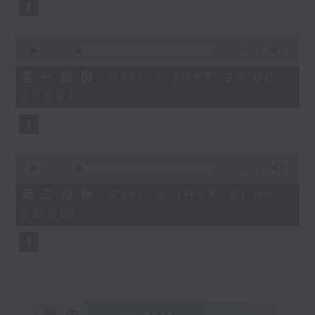
Aleksandr Tiumentsev (piano)
塔力加
J. S. BACH
《阿爾罕布拉宮的回憶》
0
Cello Suite No. 5 in C minor,
(4’)
seconds
00:00
1:00:10
BWV1011 (25’)
of
《阿拉伯隨想曲》 (5’)
1
Nadia BOULANGER
第一部份 Part 1 (HKT 20:00 -
《淚》 (2’)
hour,
Three Pieces for Cello and Piano
21:00)
10
《摩拉舞曲》 (3’)
seconds
(8’)
梭亞
RACHMANINOV
莫扎特主題引子與變奏曲，作
Élégie, Op. 3, No. 1 (5’)
品9 (8’)
0
SHOSTAKOVICH
亞爾班尼斯
seconds
00:00
1:00:10
Cello Sonata in D minor, Op. 40
of
〈格拉納達〉，選自《第一西
1
(28’)
第二部份 Part 2 (HKT 21:00 -
班牙組曲》，作品47，第一首
hour,
Donqing FANG
22:00)
10
(5’)
seconds
Lin Chong, Op. 37 (8’)
〈阿斯圖里亞斯〉，選自《第
BRAHMS
一西班牙組曲》，作品47，第
Cello Sonata No. 2 in F major, Op.
五首 (6’)
99 (25’)
皮亞蘇拉
POPPER
〈夏〉，選自《布宜諾斯艾利
Requiem, Op. 66 (8’)