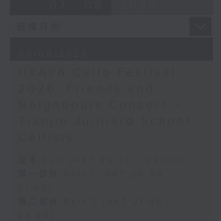
布朗卓
BRAHMS
07 - 08
2026
三首大提琴與鋼琴小品 (8’)
Double Concerto for Violin and
拉赫曼尼諾夫
Cello in A minor, Op. 102 (34’)
悲歌，作品3，第一首 (5’)
BERLIOZ
蕭斯達高維契
Symphonie fantastique, Op. 14
08/08/2026
D小調大提琴奏鳴曲，作品40 (28’)
(53’)
HKAPA Cello Festival
方崬清
Recorded at Philharmonie, Berlin
《林沖》，作品37 (8’)
on 27/2/2026
2026: Friends and
布拉姆斯
Neighbours Concert –
F大調第二大提琴奏鳴曲，作品99 (25’)
柏林愛樂：索奇耶夫指揮白遼士幻想交響曲
Tianjin Juilliard School
樸柏
賓迪斯–鮑格利（小提琴）｜德利佩萊爾（大
安魂曲，作品66 (8’)
提琴）
Cellists
巴格尼尼
柏林愛樂樂團｜索奇耶夫（指揮）
羅西尼《摩西在埃及》主題變奏曲（為四把
孟德爾遜
足本 Full (HKT 20:00 - 22:00)
大提琴改編） (8’)
「芬格爾山洞」，作品26 (11’)
第一部份 Part 1 (HKT 20:00 -
香港演藝學院主辦
布拉姆斯
21:00)
2026年4月20日香港演藝學院區永熙音樂廳
A小調小提琴與大提琴雙重協奏曲，作品102
第二部份 Part 2 (HKT 21:00 -
錄音
(34’)
錄音由香港演藝學院提供
白遼士
22:00)