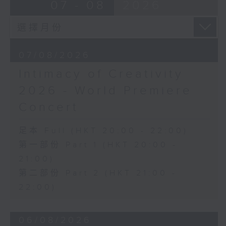
07 - 08
2026
Discussions. The revised
J. S. BACH
compositions are presented at the
Cello Suite No. 5 in C minor,
World Premiere Concert, preceded
BWV1011 (25’)
by the Preview Concert. This is
Nadia BOULANGER
the World Premiere Concert
07/08/2026
Three Pieces for Cello and Piano
presented on 10/6/2026 at the
(8’)
Intimacy of Creativity
Hong Kong City Hall Theatre.
RACHMANINOV
2026 - World Premiere
Works by Harry González, Yuval
Élégie, Op. 3, No. 1 (5’)
Medina and Arthur Yuen are
SHOSTAKOVICH
Concert
performed along side Bright Sheng
Cello Sonata in D minor, Op. 40
and Shostakovich by the Stauffer
(28’)
足本 Full (HKT 20:00 - 22:00)
String Ensemble.
Donqing FANG
第一部份 Part 1 (HKT 20:00 -
Lin Chong, Op. 37 (8’)
21:00)
來自香港及世界各地的傑出作曲家，聯同獲
BRAHMS
第二部份 Part 2 (HKT 21:00 -
選的新晉作曲家，於多場公開討論中與享譽
Cello Sonata No. 2 in F major, Op.
國際的演奏家深入交流，反覆琢磨其室樂作
22:00)
99 (25’)
品，並作出修訂。修訂後的作品先於「預演
POPPER
音樂會」與觀眾見面，其後於「世界首演音
Requiem, Op. 66 (8’)
06/08/2026
樂會」正式發表。今場演出為2026年6月10
PAGANINI