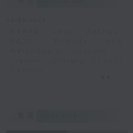
預告
UPCOMING
梅迪拿
《再度一起》 (10’)
08/08/2026
盛宗亮
《燦影》 (20’)
HKAPA Cello Festival
阮保衡
2026: Friends and
《來自我腦海中的影像》 (15’)
Neighbours Concert –
蕭斯達高維契（巴薩改編）
C小調室樂交響曲，作品110a (25’)
Tianjin Juilliard School
香港科技大學主辦
Cellists
2026年6月10日香港大會堂劇院錄音
更多...
HKAPA Cello Festival 2026:
Distinguished composers, together
Friends and Neighbours
with selected emerging composers
Concert – Tianjin Juilliard School
from Hong Kong and around the
Cellists
world, present and revise their
Huiying Cao, Youran Chen, Yikai
chamber music compositions after
重溫
CATCHUP
Guo, Hwayoung Joo, Jooahn Yoo,
in-depth discussions with world-
Ziyu Zhang (cello)
renowned performers during Open
Aleksandr Tiumentsev (piano)