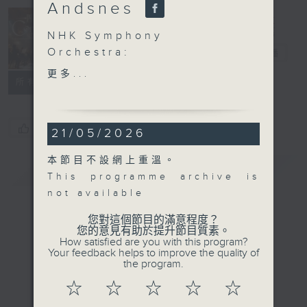
Andsnes
Concert on 4
NHK Symphony
Orchestra:
四台音樂會
電台直播
Herbert Blomstedt and
更多...
所有集數
Leif Ove Andsnes
Leif Ove Andsnes
(piano)
您喜歡這個節目嗎?
21/05/2026
NHK Symphony
Orchestra, Tokyo |
本節目不設網上重溫。
簡介
Herbert Blomstedt
GIST
This programme archive is
(conductor)
not available
BRAHMS
Piano Concerto No. 2 in
您對這個節目的滿意程度？
您的意見有助於提升節目質素。
B flat major, Op. 83
How satisfied are you with this program?
(48’)
Your feedback helps to improve the quality of
the program.
Symphony No. 3 in F
major, Op. 90 (36’)
☆
☆
☆
☆
☆
Recorded at NHK Hall,