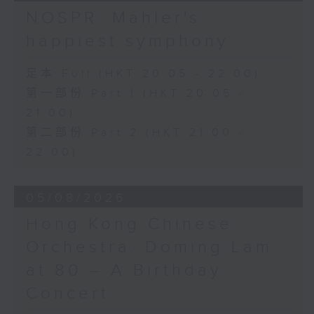
日假香港大會堂劇院舉行之「世界首演音樂
Variations on a Theme from
NOSPR: Mahler's
會」，由 Stauffer 弦樂團演出貢沙理士
Rossini’s Mosè in Egitto (arr. for 4
happiest symphony
、梅迪拿及阮保衡的新作，以及盛宗亮和蕭
cellos) (8’)
斯達高維契的作品。
Presented by The Hong Kong
足本 Full (HKT 20:05 - 22:00)
Academy for Performing Arts
第一部份 Part 1 (HKT 20:05 -
Recorded at William Au Concert
21:00)
Hall, HKAPA on 20/4/2026
Recording provided by HKAPA
第二部份 Part 2 (HKT 21:00 -
22:00)
演藝學院大提琴音樂節2026：友鄰音樂會
——天津茱莉亞學院大提琴
05/08/2026
曹慧穎、陳優然、郭譯鍇、Hwayoung
Joo、Jooahn Yoo、張子瑜（大提琴）
Hong Kong Chinese
圖文捷夫（鋼琴）
Orchestra: Doming Lam
J. S. 巴赫
at 80 – A Birthday
C小調第五無伴奏大提琴組曲，BWV1011
(25’)
Concert
布朗卓