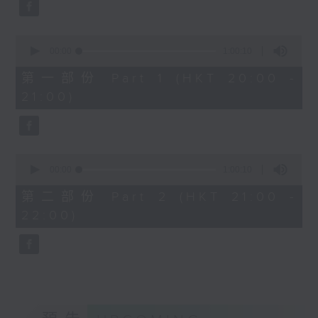
Bright SHENG
The Blazing Mirage (20’)
0
Arthur YUEN
seconds
00:00
1:00:10
Images from my Consciousness
of
1
第一部份 Part 1 (HKT 20:00 -
(15’)
hour,
21:00)
SHOSTAKOVICH (BARSHAI arr.)
10
seconds
Chamber Symphony in C minor, Op.
110a (25’)
Presented by Hong Kong
0
University of Science and
seconds
00:00
1:00:10
of
Technology
1
第二部份 Part 2 (HKT 21:00 -
Recorded at Hong Kong City Hall
hour,
22:00)
10
Theatre on 10/6/2026
seconds
創意間的親暱2026：世界首演音樂會
李拉（大提琴）
Stauffer弦樂團｜盛宗亮（指揮）
哈里．貢沙理士
《未來是否存在？》 (10’)