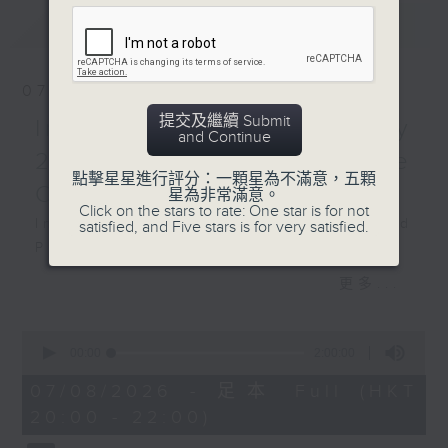
Tokyo on 24/10/2025
最新
LATEST
日本放送協會交響樂團：比奧
斯達與安斯涅斯
07/08/2026
安斯涅斯（鋼琴）
提交及繼續 Submit
Intimacy of Creativity
日本放送協會交響樂團｜比奧
and Continue
斯達（指揮）
2026 - World Premiere
點擊星星進行評分：一顆星為不滿意，五顆
布拉姆斯
Concert
星為非常滿意。
降B大調第二鋼琴協奏曲，作
Click on the stars to rate: One star is for not
Intimacy of Creativity 2026: World
satisfied, and Five stars is for very satisfied.
品83 (48’)
Premiere Concert
F大調第三交響曲，作品90
Li La (cello)
(36’)
更多...
Stauffer String Ensemble | Bright
2025年10月24日東京日本放
Sheng (conductor)
送協會大廳錄音
0
Harry GONZÁLEZ
seconds
00:00
2:00:00
¿Habrá Futuro? (Will There Be a
of
2
07/08/2026 - 足本 Full (HKT
Future?) (10’)
hours,
20:00 - 22:00)
Yuval MEDINA
0
seconds
Together Again (10’)