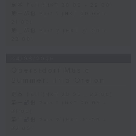
三首大提琴與鋼琴小品 (8’)
足本 Full (HKT 20:00 - 22:00)
拉赫曼尼諾夫
第一部份 Part 1 (HKT 20:05 -
悲歌，作品3，第一首 (5’)
21:00)
蕭斯達高維契
第二部份 Part 2 (HKT 21:00 -
D小調大提琴奏鳴曲，作品40 (28’)
方崬清
22:00)
《林沖》，作品37 (8’)
布拉姆斯
04/08/2026
F大調第二大提琴奏鳴曲，作品99 (25’)
樸柏
Oberstdorf Music
安魂曲，作品66 (8’)
Summer: Trio Orelon
巴格尼尼
羅西尼《摩西在埃及》主題變奏曲（為四把
足本 Full (HKT 20:05 - 22:00)
大提琴改編） (8’)
第一部份 Part 1 (HKT 20:05 -
香港演藝學院主辦
2026年4月20日香港演藝學院區永熙音樂廳
21:00)
錄音
第二部份 Part 2 (HKT 21:00 -
錄音由香港演藝學院提供
22:00)