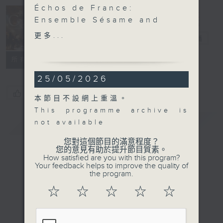
Échos de France:
Ensemble Sésame and
Concert on 4
Daniel Kroh
更多...
四台音樂會
電台直播
Daniel Kroh (violin)
Ensemble Sésame
所有集數
RAVEL
25/05/2026
Ma mère l’Oye (14’)
Piano Trio in A minor
您喜歡這個節目嗎?
本節目不設網上重溫。
(27’)
This programme archive is
TAILLEFERRE
簡介
GIST
not available
String Quartet (10’)
CHAUSSON
您對這個節目的滿意程度？
您的意見有助於提升節目質素。
Poème , Op. 25 (17’)
How satisfied are you with this program?
Concert in D major, Op.
Your feedback helps to improve the quality of
the program.
21 (41’)
Recorded at Mozart
☆
☆
☆
☆
☆
Hall, Schwetzingen on
23/5/2025