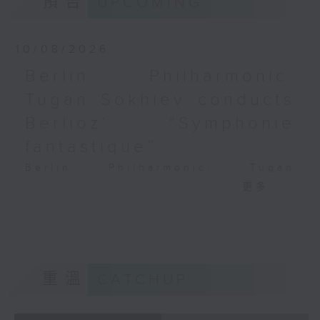
預告
UPCOMING
PAGANINI
Variations on a Theme from
Rossini’s Mosè in Egitto (arr. for 4
10/08/2026
cellos) (8’)
Berlin Philharmonic:
Presented by The Hong Kong
Tugan Sokhiev conducts
Academy for Performing Arts
Recorded at William Au Concert
Berlioz’ “Symphonie
Hall, HKAPA on 20/4/2026
fantastique”
Recording provided by HKAPA
Berlin Philharmonic: Tugan
演藝學院大提琴音樂節2026：友鄰音樂會
Sokhiev Conducts Berlioz’s
更多...
——天津茱莉亞學院大提琴
Symphonie fantastique
曹慧穎、陳優然、郭譯鍇、Hwayoung
Noah Bendix-Balgley (violin) |
Joo、Jooahn Yoo、張子瑜（大提琴）
Bruno Delepelaire (cello)
圖文捷夫（鋼琴）
Berlin Philharmonic Orchestra |
J. S. 巴赫
Tugan Sokhiev (conductor)
重溫
CATCHUP
C小調第五無伴奏大提琴組曲，BWV1011
MENDELSSOHN
(25’)
‘Fingal’s Cave’, Op. 26 (11’)