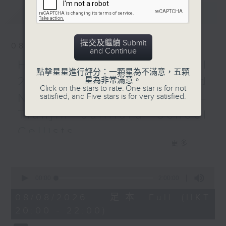
最新
LATEST
法式回響：芝麻合奏團與哥羅
演奏會
哥羅（小提琴）
提交及繼續 Submit
08/08/2026
芝麻合奏團
and Continue
拉威爾
HKAPA Cello Festival
點擊星星進行評分：一顆星為不滿意，五顆
《鵝媽媽》 (14’)
2026: Friends and
星為非常滿意。
A小調鋼琴三重奏 (27’)
Click on the stars to rate: One star is for not
Neighbours Concert –
satisfied, and Five stars is for very satisfied.
泰利法萊
弦樂四重奏 (10’)
Tianjin Juilliard School
蕭頌
Cellists
《詩》，作品25 (17’)
更多...
D大調協奏曲，作品21 (41’)
HKAPA Cello Festival 2026:
2025年5月23日施韋青根莫
Friends and Neighbours
扎特音樂廳錄音
0
Concert – Tianjin Juilliard School
seconds
00:00
2:00:00
Cellists
of
2
Huiying Cao, Youran Chen, Yikai
08/08/2026 - 足本 Full (HKT
hours,
Guo, Hwayoung Joo, Jooahn Yoo,
20:00 - 22:00)
0
seconds
Ziyu Zhang (cello)