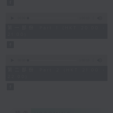
Aleksandr Tiumentsev (piano)
J. S. BACH
0
Cello Suite No. 5 in C minor,
seconds
00:00
1:00:10
BWV1011 (25’)
of
1
Nadia BOULANGER
第一部份 Part 1 (HKT 20:00 -
hour,
Three Pieces for Cello and Piano
21:00)
10
seconds
(8’)
RACHMANINOV
Élégie, Op. 3, No. 1 (5’)
0
SHOSTAKOVICH
seconds
00:00
1:00:10
Cello Sonata in D minor, Op. 40
of
1
(28’)
第二部份 Part 2 (HKT 21:00 -
hour,
Donqing FANG
22:00)
10
seconds
Lin Chong, Op. 37 (8’)
BRAHMS
Cello Sonata No. 2 in F major, Op.
99 (25’)
POPPER
Requiem, Op. 66 (8’)