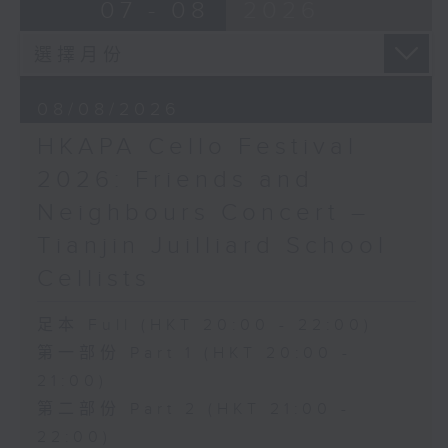
布朗卓
BRAHMS
07 - 08
2026
三首大提琴與鋼琴小品 (8’)
Double Concerto for Violin and
拉赫曼尼諾夫
Cello in A minor, Op. 102 (34’)
悲歌，作品3，第一首 (5’)
BERLIOZ
蕭斯達高維契
Symphonie fantastique, Op. 14
08/08/2026
D小調大提琴奏鳴曲，作品40 (28’)
(53’)
HKAPA Cello Festival
方崬清
Recorded at Philharmonie, Berlin
《林沖》，作品37 (8’)
on 27/2/2026
2026: Friends and
布拉姆斯
Neighbours Concert –
F大調第二大提琴奏鳴曲，作品99 (25’)
柏林愛樂：索奇耶夫指揮白遼士幻想交響曲
Tianjin Juilliard School
樸柏
賓迪斯–鮑格利（小提琴）｜德利佩萊爾（大
安魂曲，作品66 (8’)
提琴）
Cellists
巴格尼尼
柏林愛樂樂團｜索奇耶夫（指揮）
羅西尼《摩西在埃及》主題變奏曲（為四把
孟德爾遜
足本 Full (HKT 20:00 - 22:00)
大提琴改編） (8’)
「芬格爾山洞」，作品26 (11’)
第一部份 Part 1 (HKT 20:00 -
香港演藝學院主辦
布拉姆斯
21:00)
2026年4月20日香港演藝學院區永熙音樂廳
A小調小提琴與大提琴雙重協奏曲，作品102
第二部份 Part 2 (HKT 21:00 -
錄音
(34’)
錄音由香港演藝學院提供
白遼士
22:00)