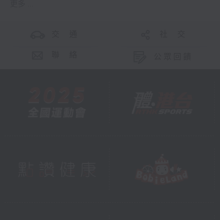
更多 ...
交 通
社 交
聯 絡
公眾回饋