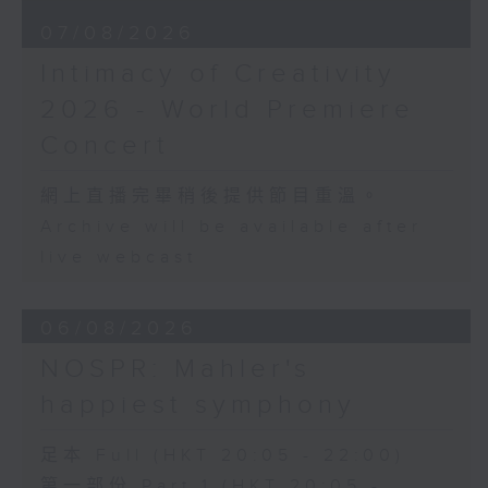
Nadia BOULANGER
07/08/2026
Three Pieces for Cello and Piano
(8’)
Intimacy of Creativity
RACHMANINOV
2026 - World Premiere
Élégie, Op. 3, No. 1 (5’)
SHOSTAKOVICH
Concert
Cello Sonata in D minor, Op. 40
(28’)
網上直播完畢稍後提供節目重溫。
Donqing FANG
Archive will be available after
Lin Chong, Op. 37 (8’)
live webcast
BRAHMS
Cello Sonata No. 2 in F major, Op.
99 (25’)
06/08/2026
POPPER
NOSPR: Mahler's
Requiem, Op. 66 (8’)
PAGANINI
happiest symphony
Variations on a Theme from
Rossini’s Mosè in Egitto (arr. for 4
足本 Full (HKT 20:05 - 22:00)
cellos) (8’)
第一部份 Part 1 (HKT 20:05 -