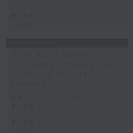
Presented by The Hong Kong
21:00)
Academy for Performing Arts
第二部份 Part 2 (HKT 21:00 -
Recorded at William Au Concert
22:00)
Hall, HKAPA on 20/4/2026
Recording provided by HKAPA
05/08/2026
演藝學院大提琴音樂節2026：友鄰音樂會
Hong Kong Chinese
——天津茱莉亞學院大提琴
曹慧穎、陳優然、郭譯鍇、Hwayoung
Orchestra: Doming Lam
Joo、Jooahn Yoo、張子瑜（大提琴）
at 80 – A Birthday
圖文捷夫（鋼琴）
J. S. 巴赫
Concert
C小調第五無伴奏大提琴組曲，BWV1011
(25’)
足本 Full (HKT 20:00 - 22:00)
布朗卓
第一部份 Part 1 (HKT 20:05 -
三首大提琴與鋼琴小品 (8’)
21:00)
拉赫曼尼諾夫
第二部份 Part 2 (HKT 21:00 -
悲歌，作品3，第一首 (5’)
22:00)
蕭斯達高維契