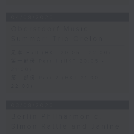
D小調大提琴奏鳴曲，作品40 (28’)
方崬清
04/08/2026
《林沖》，作品37 (8’)
Oberstdorf Music
布拉姆斯
F大調第二大提琴奏鳴曲，作品99 (25’)
Summer: Trio Orelon
樸柏
安魂曲，作品66 (8’)
足本 Full (HKT 20:05 - 22:00)
巴格尼尼
第一部份 Part 1 (HKT 20:05 -
羅西尼《摩西在埃及》主題變奏曲（為四把
21:00)
大提琴改編） (8’)
第二部份 Part 2 (HKT 21:00 -
香港演藝學院主辦
2026年4月20日香港演藝學院區永熙音樂廳
22:00)
錄音
錄音由香港演藝學院提供
03/08/2026
Berlin Philharmonic:
Simon Rattle and Janine