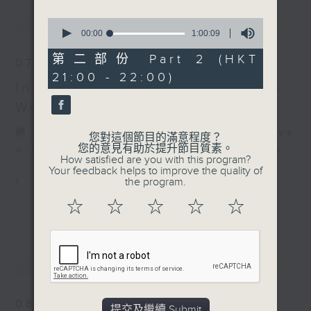
minor, op. 64 (28’)
最新
LATEST
MUSSORGSKY (Kahchun
0
WONG arr.)
seconds
00:00
1:00:09
of
Pictures at an
1
第二部份 Part 2 (HKT
07/08/2026
Exhibition (35’)
hour,
21:00 - 22:00)
9
Presented by Hong
Intimacy of Creativity 2026 -
seconds
Kong Philharmonic
World Premiere Concert
Society Limited
網上直播完畢稍後提供節目重溫。 Archive
Recorded at Hong Kong
您對這個節目的滿意程度？
您的意見有助於提升節目質素。
will be available after live webcast
Cultural Centre Concert
How satisfied are you with this program?
Hall on 8/5/2026
Your feedback helps to improve the quality of
the program.
1
港樂：黃佳俊的圖畫展覽會
☆
☆
☆
☆
☆
陳蒨瑩（小提琴）
巫崇瑋（打擊樂）｜李浚誠
（笛子）｜馬歡（揚琴）｜譚
預告
UPCOMING
曼曼（胡琴）｜王思元（琵
琶）
香港管弦樂團｜黃佳俊（指
08/08/2026
提交及繼續 Submit