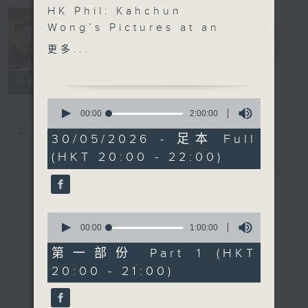
HK Phil: Kahchun
Wong’s Pictures at an
Concert on 4
Exhibition
更多...
四台音樂會
電台直播
Angela Chan (violin)
Benjamin Boo
所有集數
(percussion) | Lee Jun
0
Cheng (dizi) | Ma Huan
seconds
00:00
2:00:00
of
(yangqin) | Tan Manman
您喜歡這個節目嗎?
2
30/05/2026 - 足本 Full
(huqin) | Wang Siyuan
hours,
(HKT 20:00 - 22:00)
0
(pipa)
簡介
GIST
seconds
Hong Kong Philharmonic
Orchestra | Kahchun
Wong (conductor)
0
WAGNER
seconds
00:00
1:00:00
of
Overture to Tannhäuser
1
第一部份 Part 1 (HKT
(15’)
hour,
20:00 - 21:00)
0
MENDELSSOHN
seconds
Violin Concerto in E