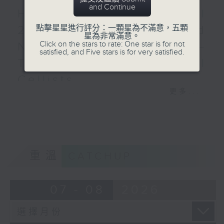
揮）
and Continue
HKAPA Cello Festival
華格納
2026: Friends and
點擊星星進行評分：一顆星為不滿意，五顆
《湯豪舍》序曲 (15’)
星為非常滿意。
孟德爾遜
Click on the stars to rate: One star is for not
Neighbours Concert –
satisfied, and Five stars is for very satisfied.
E小調小提琴協奏曲，作品64
Tianjin Juilliard School
(28’)
穆索斯基 （黃佳俊改編）
Cellists
《圖畫展覽會》 (35’)
更多...
HKAPA Cello Festival 2026:
香港管弦協會有限公司主辦
Friends and Neighbours
2026年5月8日 香港文化中
Concert – Tianjin Juilliard School
心音樂廳錄音
Cellists
Huiying Cao, Youran Chen, Yikai
重溫
CATCHUP
Guo, Hwayoung Joo, Jooahn Yoo,
Ziyu Zhang (cello)
Aleksandr Tiumentsev (piano)
07 - 08
2026
J. S. BACH
Cello Suite No. 5 in C minor,
BWV1011 (25’)