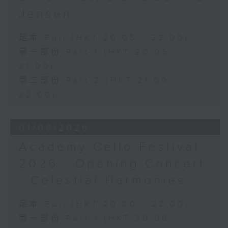
selection of Chopin’s own piano
Jansen
works. One of the concert’s
unique highlights was the
足本 Full (HKT 20:05 - 22:00)
premiere of Chopin’s only cello
第一部份 Part 1 (HKT 20:05 -
sonata - a notable rarity, as the
composer wrote very little for
21:00)
instruments other than the piano.
第二部份 Part 2 (HKT 21:00 -
Here, a specially assembled
22:00)
ensemble recreates this historic
musical event during European
Weeks Passau Festival 2025.
01/08/2026
Academy Cello Festival
1848年2月16日，一眾藝術家與貴族雲集皮
2026 - Opening Concert
利爾鋼琴製造廠的沙龍，出席由蕭邦親自策
劃的音樂會。當晚節目以莫扎特的鋼琴三重
- Celestial Harmonies
奏揭開序幕，其後演奏一系列蕭邦的鋼琴作
品。音樂會的一大亮點，是蕭邦唯一一首大
足本 Full (HKT 20:00 - 22:00)
提琴奏鳴曲的首演。鑑於蕭邦極少為鋼琴以
第一部份 Part 1 (HKT 20:00 -
外的樂器譜曲，此作更顯彌足珍貴。在2025