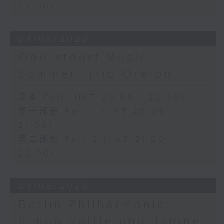
22:00)
邁耶貝爾
「噢！我的母親，如此溫柔的靈魂」，選自
《惡魔羅拔》 (4’)
04/08/2026
蕭邦
Oberstdorf Music
E小調前奏曲，作品28，第四首 (2’)
Summer: Trio Orelon
D大調前奏曲，作品28，第十五首 (5’)
降B大調馬祖卡舞曲，作品7，第一首 (2’)
A小調馬祖卡舞曲，作品7，第二首 (3’)
足本 Full (HKT 20:05 - 22:00)
F小調馬祖卡舞曲，作品7，第三首 (2’)
第一部份 Part 1 (HKT 20:05 -
E小調第四諧謔曲，作品54 (11’)
21:00)
2025年8月1日布格豪森顧麥斯大禮堂錄音
第二部份 Part 2 (HKT 21:00 -
22:00)
On 16/2/1848, artists and
aristocrats gathered in the salon
of Camille Pleyel’s piano factory
03/08/2026
for a concert curated by Chopin
Berlin Philharmonic:
himself. The evening began with a
trio by Mozart, followed by a
Simon Rattle and Janine