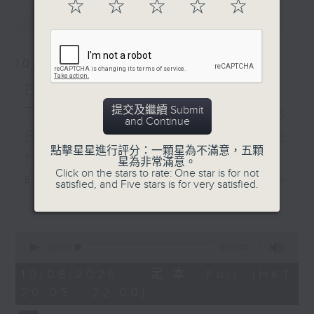
Elbphilharmonie,
☆
☆
☆
☆
☆
最新
LATEST
Hamburg on 11/12/2025
德國北部電台易北愛樂廳樂
10/08/2026
團：楊格與卡普森
高替耶．卡普森（大提琴）
Berlin Philharmonic:
德國北部電台易北愛樂廳樂團
提交及繼續 Submit
Tugan Sokhiev conducts
｜施蒙．楊格（指揮）
and Continue
Berlioz’ “Symphonie
蕭斯達高維契
點擊星星進行評分：一顆星為不滿意，五顆
G大調第二大提琴協奏曲，作
fantastique”
星為非常滿意。
品126 (33’)
Click on the stars to rate: One star is for not
Berlin Philharmonic: Tugan
satisfied, and Five stars is for very satisfied.
舒密特
Sokhiev Conducts Berlioz’s
更多...
降E大調第二交響曲 (50’)
Symphonie fantastique
2025年12月11日漢堡易北愛
Noah Bendix-Balgley (violin) |
樂廳錄音
0
seconds
Bruno Delepelaire (cello)
00:00
1:55:00
of
Berlin Philharmonic Orchestra |
1
10/08/2026 - 足本 Full (HKT
hour,
Tugan Sokhiev (conductor)
20:05 - 22:00)
55
MENDELSSOHN
minutes,