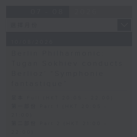
Milstein (piano)
07 - 08
2026
MOZART
Trio in E flat major, K. 542 (20’)
BELLINI
‘Eccomi in lieta vesta… O quante
10/08/2026
volte’ from I Capuleti e i
Montecchi (9’)
Berlin Philharmonic:
CHOPIN
Tugan Sokhiev conducts
Nocturne No. 8 in D flat major,
Op. 27, No. 2 (6’)
Berlioz’ “Symphonie
Waltz in A flat major, Op. 69, No.
fantastique”
1 (4’)
Waltz in B minor, Op. 69, No. 2
足本 Full (HKT 20:05 - 22:00)
(3’)
第一部份 Part 1 (HKT 20:05 -
Waltz in A flat major, Op. 42 (4’)
21:00)
DONIZETTI
‘Ah! tardai troppo… O luce di
第二部份 Part 2 (HKT 21:00 -
quest’anima’ from Linda di
22:00)
Chamounix (6’)