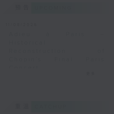
白遼士
預告
UPCOMING
《幻想交響曲》，作品14 (53’)
2026年2月27日柏林愛樂廳錄音
11/08/2026
Adieu à Paris –
Historical
Reconstruction of
Chopin’s Final Paris
Concert
更多...
Adieu à Paris – Historical
Reconstruction of Chopin’s
Final Paris Concert
Marianna Herzig (soprano) | Algın
Özcan (tenor)
重溫
CATCHUP
Veriko Tchumburidze (violin) |
Andrei Ioniță (cello) | Nathalia