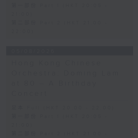
「現在身穿喜服的我……啊，多少次我為你含
第一部份 Part 1 (HKT 20:05 -
著淚眼向上蒼祈求」，選自《卡普萊與蒙泰
21:00)
奇》
第二部份 Part 2 (HKT 21:00 -
(9’)
22:00)
蕭邦
降D大調第八夜曲，作品27，第二首 (6’)
降A大調圓舞曲，作品69，第一首 (4’)
05/08/2026
B小調圓舞曲，作品69，第二首 (3’)
Hong Kong Chinese
降A大調圓舞曲，作品42 (4’)
Orchestra: Doming Lam
唐尼采第
「啊！我來遲了……噢，我心中的光」，選自
at 80 – A Birthday
《村女琳達》 (6’)
Concert
蕭邦
A大調練習曲，作品25，第一首 (2’)
足本 Full (HKT 20:00 - 22:00)
F小調練習曲，作品25，第二首 (2’)
B小調第二十二練習曲，作品25，第十首
第一部份 Part 1 (HKT 20:05 -
(4’)
21:00)
C小調馬祖卡舞曲，作品50，第二首 (3’)
第二部份 Part 2 (HKT 21:00 -
G小調大提琴奏鳴曲，作品65 (18’)