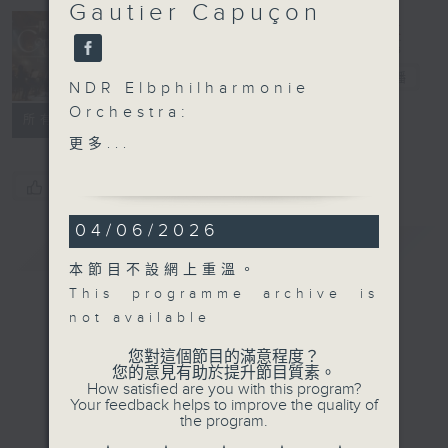
Gautier Capuçon
Concert on 4
四台音樂會
電台直播
NDR Elbphilharmonie
Orchestra:
所有集數
Simone Young and
更多...
Gautier Capuçon
Gautier Capuçon (cello)
您喜歡這個節目嗎?
NDR Elbphilharmonie
04/06/2026
Orchestra | Simone
簡介
GIST
Young (conductor)
本節目不設網上重溫。
SHOSTAKOVICH
This programme archive is
Cello Concerto No. 2 in
not available
G major, Op. 126 (33’)
SCHMIDT
您對這個節目的滿意程度？
您的意見有助於提升節目質素。
Symphony No. 2 in E
How satisfied are you with this program?
flat major (50’)
Your feedback helps to improve the quality of
the program.
Recorded at