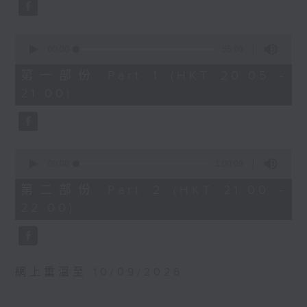
0
‘Fingal’s Cave’, Op. 26 (11’)
seconds
BRAHMS
Double Concerto for Violin and
0
seconds
Cello in A minor, Op. 102 (34’)
00:00
55:00
of
BERLIOZ
55
第一部份 Part 1 (HKT 20:05 -
minutes,
Symphonie fantastique, Op. 14
21:00)
0
(53’)
seconds
Recorded at Philharmonie, Berlin
on 27/2/2026
0
seconds
00:00
1:00:09
柏林愛樂：索奇耶夫指揮白遼士幻想交響曲
of
賓迪斯–鮑格利（小提琴）｜德利佩萊爾（大
1
第二部份 Part 2 (HKT 21:00 -
hour,
提琴）
22:00)
9
柏林愛樂樂團｜索奇耶夫（指揮）
seconds
孟德爾遜
「芬格爾山洞」，作品26 (11’)
布拉姆斯
網上重溫至 10/09/2026
A小調小提琴與大提琴雙重協奏曲，作品102
(34’)