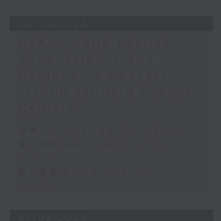
CHOPIN
08/08/2026
Etude in A major, Op. 25, No. 1
(2’)
HKAPA Cello Festival
Etude in F minor, Op. 25, No. 2
2026: Friends and
(2’)
Etude No. 22 in B minor, Op. 25,
Neighbours Concert –
No. 10 (4’)
Tianjin Juilliard School
Mazurka in C minor, Op. 50, No. 2
Cellists
(3’)
Cello Sonata in G minor, Op. 65
(18’)
足本 Full (HKT 20:00 - 22:00)
MEYERBEER
第一部份 Part 1 (HKT 20:00 -
‘Oh! ma mère, ombre si tendre’
21:00)
from Robert le diable (4’)
第二部份 Part 2 (HKT 21:00 -
CHOPIN
22:00)
Prelude in E minor, Op. 28, No. 4
(2’)
Prelude in D major, Op. 28, No. 15
07/08/2026