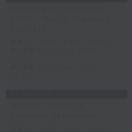
(5’)
Intimacy of Creativity
Mazurka in B flat major, Op. 7, No.
1 (2’)
2026 - World Premiere
Mazurka in A minor, Op. 7, No. 2
Concert
(3’)
Mazurka No. 7 in F minor, Op. 7,
足本 Full (HKT 20:00 - 22:00)
No. 3 (2’)
第一部份 Part 1 (HKT 20:00 -
Scherzo No. 4 in E minor, Op. 54
21:00)
(11’)
Recorded at Kumax Aula,
第二部份 Part 2 (HKT 21:00 -
Burghausen on 1/8/2025
22:00)
告別巴黎——重現蕭邦在巴黎的最後演出
06/08/2026
荷惜琪（女高音）｜奧茲莊（男高音）
松布尼澤（小提琴）｜楊尼策（大提琴）｜
NOSPR: Mahler's
娜塔莉亞．米爾斯坦（鋼琴）
happiest symphony
莫扎特
降E大調鋼琴三重奏，K. 542 (20’)
足本 Full (HKT 20:05 - 22:00)
貝里尼