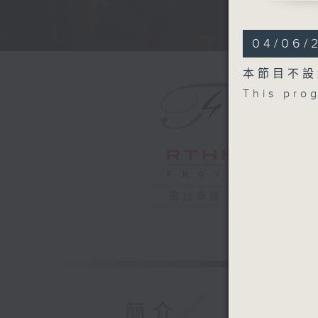
SHOSTAK
Cello Con
04/06/
SCHMIDT
Symphony 
本節目不設
Recorded
This pro
11/12/20
德國北部電
高替耶．卡
德國北部電
蕭斯達高維
G大調第二大
電台直播
舒密特
降E大調第二
2025年1
簡介