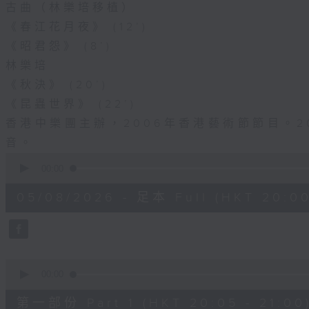
古曲（林樂培移植）
《春江花月夜》 (12’)
《昭君怨》 (8’)
林樂培
《秋決》 (20’)
《昆蟲世界》 (22’)
香港中樂團主辦，2006年香港藝術節節目。2
音。
0
seconds
00:00
of
2
05/08/2026 - 足本 Full (HKT 20:00
hours,
0
seconds
Volume
90%
0
seconds
00:00
of
1
第一部份 Part 1 (HKT 20:05 - 21:00
hour,