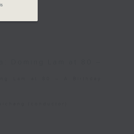
is
a: Doming Lam at 80 –
ing Lam at 80 – A Birthday
uichang (conductor)