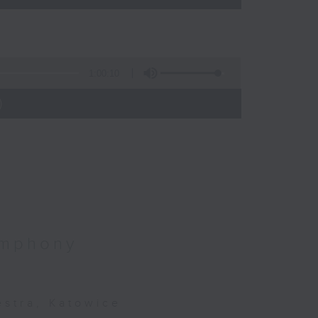
1:00:10
)
ymphony
stra, Katowice