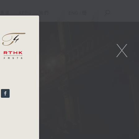
重溫
APPS
我們
ENG
/
簡
X