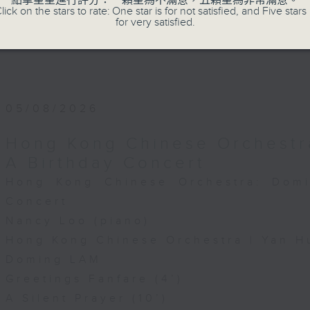
點擊星星進行評分：一顆星為不滿意，五顆星為非常滿意。
lick on the stars to rate: One star is for not satisfied, and Five stars 
for very satisfied.
05/08/2026
Hong Kong Chinese Orchestr
A Birthday Concert
Hong Kong Chinese Orchestra: Dom
Concert
Nancy Loo (piano)
Hong Kong Chinese Orchestra | Yan H
Doming LAM
Greetings Fanfare (4’)
A Silent Prayer (10’)