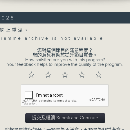
OVICH
certo No. 2 in G major, Op. 126 (33’)
2026
No. 2 in E flat major (50’)
網上重溫。
 at Elbphilharmonie, Hamburg on
gramme archive is not available
25
您對這個節目的滿意程度？
台易北愛樂廳樂團：楊格與卡普森
Concert on 4
您的意見有助於提升節目質素。
普森（大提琴）
How satisfied are you with this program?
Your feedback helps to improve the quality of the program.
台易北愛樂廳樂團｜施蒙．楊格（指揮）
所有集數
契
☆
☆
☆
☆
☆
提琴協奏曲，作品126 (33’)
您喜歡這個節目嗎?
交響曲 (50’)
2月11日漢堡易北愛樂廳錄音
提交及繼續 Submit and Continue