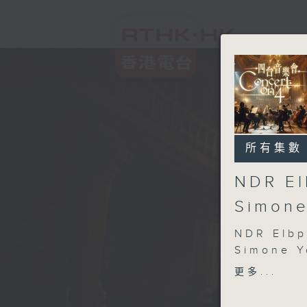
所有集數
NDR El
Simone
NDR Elbp
Simone Y
Gautier 
更多...
NDR Elbp
(conduct