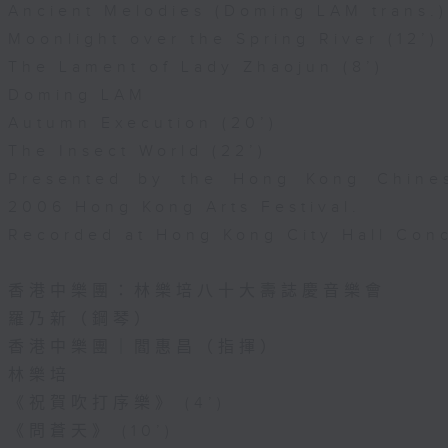
Ancient Melodies (Doming LAM trans.)
Moonlight over the Spring River (12’)
The Lament of Lady Zhaojun (8’)
Doming LAM
Autumn Execution (20’)
The Insect World (22’)
Presented by the Hong Kong Chines
2006 Hong Kong Arts Festival.
Recorded at Hong Kong City Hall Conc
香港中樂團：林樂培八十大壽誌慶音樂會
羅乃新（鋼琴）
香港中樂團｜閻惠昌（指揮）
林樂培
《祝賀吹打序樂》 (4’)
《問蒼天》 (10’)