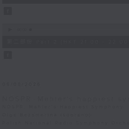
10
seconds
Volume
90%
0
seconds
00:00
of
1
第二部份 Part 2 (HKT 21:00 - 22:00
hour,
10
seconds
Volume
90%
06/08/2026
NOSPR: Mahler's happiest s
NOSPR: Mahler’s Happiest Symphony
Olga Bezsmertna (soprano)
Polish National Radio Symphony Orche