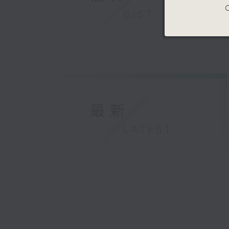
C
GIST
最新
LATEST