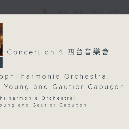
電視
電台
新聞
WEB+
Concert on 4 四台音樂會
bphilharmonie Orchestra:
 Young and Gautier Capuçon
hilharmonie Orchestra:
oung and Gautier Capuçon
Capuçon (cello)
hilharmonie Orchestra | Simone Young
or)