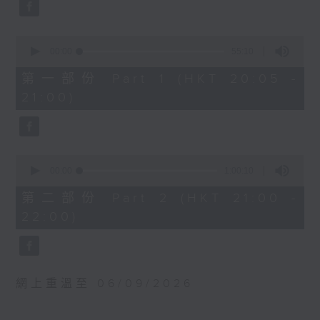
0
波蘭國家電台交響樂團：馬勒最快樂的交響
seconds
泰兒與葛許臣二重奏
曲
J. S. 巴赫
貝斯梅德娜（女高音）
0
降B大調第六布蘭登堡協奏
seconds
00:00
55:10
卡托維茲波蘭國家電台交響樂團｜范舒爾
of
曲，BWV1051 (14’)
（指揮）
55
第一部份 Part 1 (HKT 20:05 -
「善牧羊群」，選自《我只愛
minutes,
馬勒
21:00)
10
快樂狩獵》，BWV208，
G大調第四交響曲 (58’)
seconds
「狩獵清唱劇」 (5’)
2025年4月10日卡托維茲波蘭國家電台交響
莫扎特
樂團音樂廳錄音
《妙哉女七》八段變奏曲，K.
0
613 (14’)
seconds
00:00
1:00:10
of
C小調幻想曲，K. 475 (12’)
1
第二部份 Part 2 (HKT 21:00 -
C大調第十六鋼琴奏鳴曲，K.
hour,
22:00)
10
545 (9’)
seconds
華格納
序曲及維納斯堡音樂，選自
《湯豪舍》 (13’)
網上重溫至 06/09/2026
「溫柔安靜的，是他的微笑」
（愛的死），選自《崔斯坦與