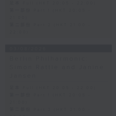
足本 Full (HKT 20:05 - 22:00)
Discussions. The revised
compositions are presented at the
第一部份 Part 1 (HKT 20:05 -
World Premiere Concert, preceded
21:00)
by the Preview Concert. This is
第二部份 Part 2 (HKT 21:00 -
the World Premiere Concert
22:00)
presented on 10/6/2026 at the
Hong Kong City Hall Theatre.
Works by Harry González, Yuval
03/08/2026
Medina and Arthur Yuen are
Berlin Philharmonic:
performed along side Bright Sheng
Simon Rattle and Janine
and Shostakovich by the Stauffer
String Ensemble.
Jansen
來自香港及世界各地的傑出作曲家，聯同獲
足本 Full (HKT 20:05 - 22:00)
選的新晉作曲家，於多場公開討論中與享譽
第一部份 Part 1 (HKT 20:05 -
國際的演奏家深入交流，反覆琢磨其室樂作
21:00)
品，並作出修訂。修訂後的作品先於「預演
第二部份 Part 2 (HKT 21:00 -
音樂會」與觀眾見面，其後於「世界首演音
樂會」正式發表。今場演出為2026年6月10