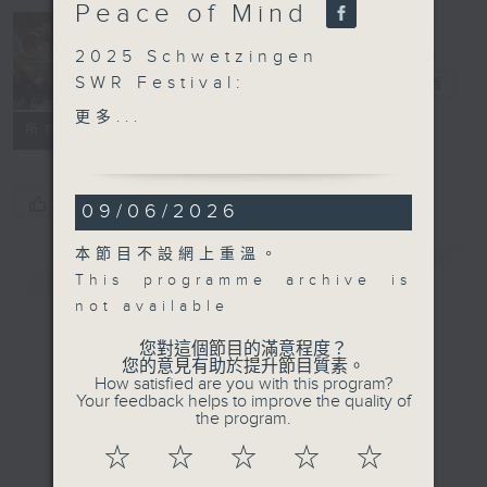
Peace of Mind
Concert on 4
2025 Schwetzingen
SWR Festival:
四台音樂會
電台直播
Sensuality and Peace of
更多...
所有集數
Mind
Duo Tal & Groethuysen
J. S. BACH
您喜歡這個節目嗎?
09/06/2026
Brandenburg Concerto
No. 6 in B flat major,
本節目不設網上重溫。
簡介
BWV1051 (14’)
GIST
This programme archive is
‘Schafe können sicher
not available
weiden’ from Was mir
behagt, ist nur die
您對這個節目的滿意程度？
您的意見有助於提升節目質素。
muntre Jagd , BWV208,
How satisfied are you with this program?
‘Hunting Cantata’ (5’)
Your feedback helps to improve the quality of
the program.
MOZART
Eight Variations on Ein
☆
☆
☆
☆
☆
Weib ist das herrlichste