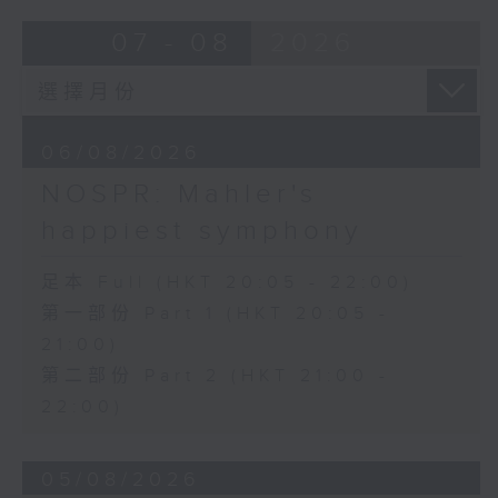
Bright SHENG
07 - 08
2026
The Blazing Mirage (20’)
Arthur YUEN
Images from my Consciousness
(15’)
06/08/2026
SHOSTAKOVICH (BARSHAI arr.)
Chamber Symphony in C minor, Op.
NOSPR: Mahler's
110a (25’)
happiest symphony
Presented by Hong Kong
University of Science and
足本 Full (HKT 20:05 - 22:00)
Technology
第一部份 Part 1 (HKT 20:05 -
Recorded at Hong Kong City Hall
21:00)
Theatre on 10/6/2026
第二部份 Part 2 (HKT 21:00 -
創意間的親暱2026：世界首演音樂會
22:00)
李拉（大提琴）
Stauffer弦樂團｜盛宗亮（指揮）
05/08/2026
哈里．貢沙理士