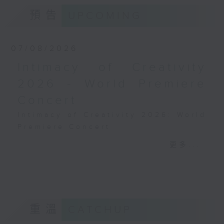
伊索爾德》 (6’)
預告
UPCOMING
2025年5月13日施韋青根洛
可可劇院錄音
07/08/2026
Intimacy of Creativity
2026 - World Premiere
Concert
Intimacy of Creativity 2026: World
Premiere Concert
Li La (cello)
更多...
Stauffer String Ensemble | Bright
Sheng (conductor)
Harry GONZÁLEZ
¿Habrá Futuro? (Will There Be a
Future?) (10’)
重溫
CATCHUP
Yuval MEDINA
Together Again (10’)