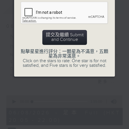
Ding , K. 613 (14’)
最新
LATEST
Fantasia in C minor, K.
475 (12’)
Piano Sonata No. 16 in
06/08/2026
C major, K. 545 (9’)
提交及繼續 Submit
NOSPR: Mahler's
WAGNER
and Continue
Overture and
happiest symphony
點擊星星進行評分：一顆星為不滿意，五顆
Venusberg Music from
NOSPR: Mahler’s Happiest
星為非常滿意。
Tannhäuser (13’)
Click on the stars to rate: One star is for not
Symphony
satisfied, and Five stars is for very satisfied.
‘Mild und leise’
Olga Bezsmertna (soprano)
(Liebestod) from Tristan
Polish National Radio Symphony
und Isolde (6’)
更多...
Orchestra, Katowice
Recorded at Rococo
Vladimir Fanshil (conductor)
Theatre, Schwetzingen
MAHLER
0
on 13/5/2025
seconds
00:00
1:55:00
Symphony No. 4 in G major (58’)
of
Recorded at NOSPR, Katowice on
1
06/08/2026 - 足本 Full (HKT
2025德國西南部電台施韋青
hour,
10/4/2025
20:05 - 22:00)
55
根音樂節：
minutes,
感官愉悅與內心寧謐