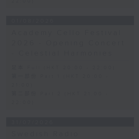
22:00)
日假香港大會堂劇院舉行之「世界首演音樂
會」，由 Stauffer 弦樂團演出貢沙理士
01/08/2026
、梅迪拿及阮保衡的新作，以及盛宗亮和蕭
斯達高維契的作品。
Academy Cello Festival
2026 - Opening Concert
- Celestial Harmonies
足本 Full (HKT 20:00 - 22:00)
第一部份 Part 1 (HKT 20:00 -
21:00)
第二部份 Part 2 (HKT 21:00 -
22:00)
31/07/2026
Swedish Radio