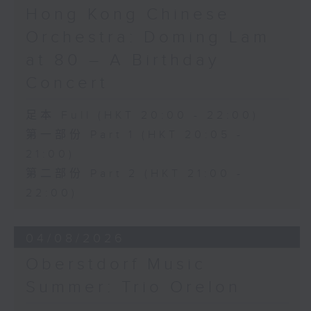
《未來是否存在？》 (10’)
Hong Kong Chinese
梅迪拿
Orchestra: Doming Lam
《再度一起》 (10’)
盛宗亮
at 80 – A Birthday
《燦影》 (20’)
Concert
阮保衡
《來自我腦海中的影像》 (15’)
足本 Full (HKT 20:00 - 22:00)
蕭斯達高維契（巴薩改編）
第一部份 Part 1 (HKT 20:05 -
C小調室樂交響曲，作品110a (25’)
21:00)
香港科技大學主辦
2026年6月10日香港大會堂劇院錄音
第二部份 Part 2 (HKT 21:00 -
22:00)
Distinguished composers, together
with selected emerging composers
04/08/2026
from Hong Kong and around the
world, present and revise their
Oberstdorf Music
chamber music compositions after
Summer: Trio Orelon
in-depth discussions with world-
renowned performers during Open