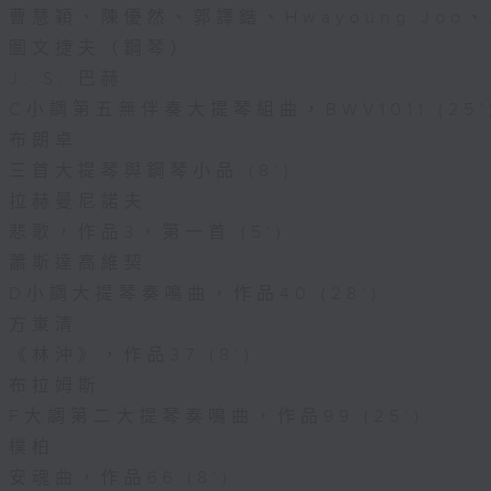
曹慧穎、陳優然、郭譯鍇、Hwayoung Joo、
圖文捷夫（鋼琴）
J. S. 巴赫
C小調第五無伴奏大提琴組曲，BWV1011 (25’
布朗卓
三首大提琴與鋼琴小品 (8’)
拉赫曼尼諾夫
悲歌，作品3，第一首 (5’)
蕭斯達高維契
D小調大提琴奏鳴曲，作品40 (28’)
方崬清
《林沖》，作品37 (8’)
布拉姆斯
F大調第二大提琴奏鳴曲，作品99 (25’)
樸柏
安魂曲，作品66 (8’)