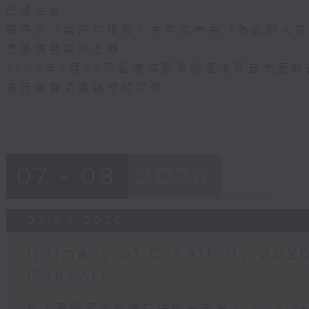
巴格尼尼
羅西尼《摩西在埃及》主題變奏曲（為四把大提琴
香港演藝學院主辦
2026年4月20日香港演藝學院區永熙音樂廳錄
錄音由香港演藝學院提供
07 - 08
2026
07/08/2026
Intimacy of Creativity 202
Concert
網上直播完畢稍後提供節目重溫。 Archive will