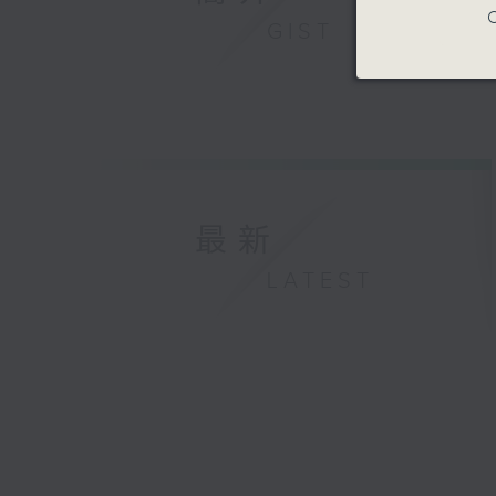
C
GIST
最新
LATEST