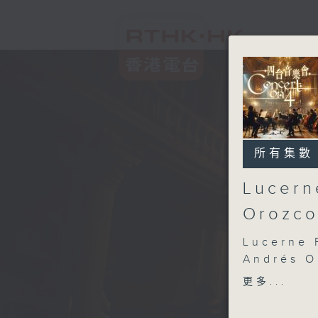
所有集數
Lucern
Orozco
Lucerne 
Andrés O
Isabelle 
更多...
Lucerne 
Estrada 