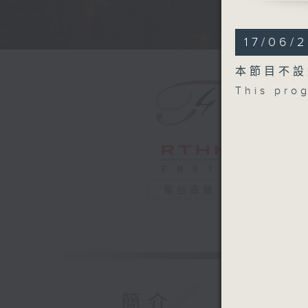
DVOŘÁK
The Noon
17/06/
Violin Co
MUSSORG
本節目不設
Pictures 
This pro
Recorded
16/8/202
2025琉
伊莎貝爾．
琉森節日樂
德伏扎克
電台直播
《正午的女巫
A小調小提琴
穆索斯基 
《圖畫展覽會
2025年
簡介