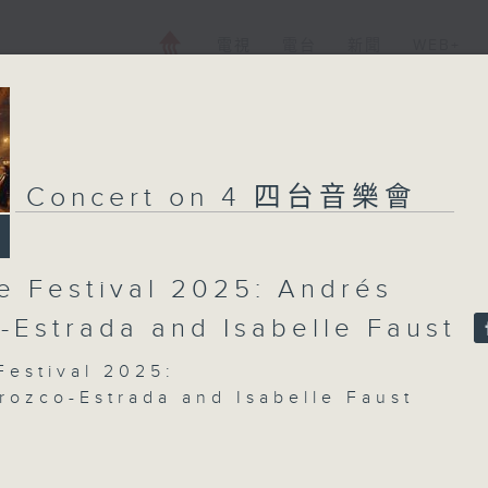
電視
電台
新聞
WEB+
Concert on 4 四台音樂會
e Festival 2025: Andrés
-Estrada and Isabelle Faust
Festival 2025:
rozco-Estrada and Isabelle Faust
Faust (violin)
Festival Orchestra | Andrés Orozco-
(conductor)