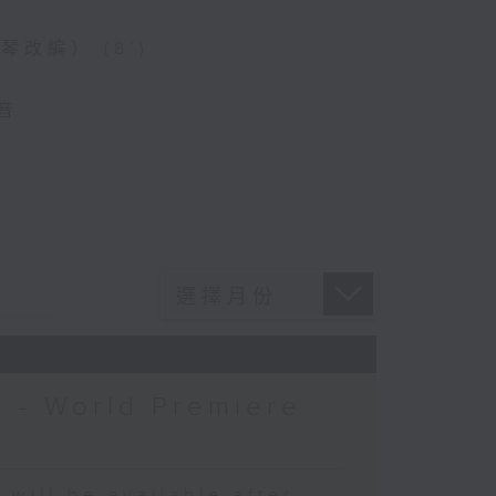
改編） (8’)
音
6 - World Premiere
 be available after