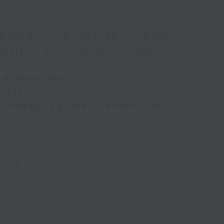
2026: Friends and
jin Juilliard School
and Neighbours
lists
o, Hwayoung Joo, Jooahn Yoo,
 (25’)