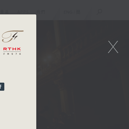
重溫
APPS
我們
ENG
/
簡
X