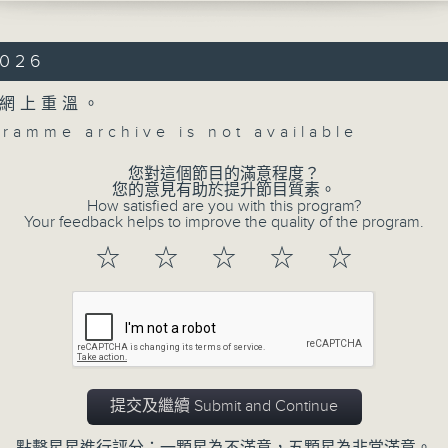
 Witch , Op. 108 (15’)
2026
ncerto in A minor, Op. 53 (32’)
SKY (RAVEL orch.)
網上重溫。
at an Exhibition (35’)
gramme archive is not available
 at Concert Hall, KKL, Lucerne on
5
您對這個節目的滿意程度？
Concert on 4
您的意見有助於提升節目質素。
森音樂節：奧路斯高–艾斯特拉達與浮士德
How satisfied are you with this program?
Your feedback helps to improve the quality of the program.
浮士德（小提琴）
所有集數
團｜奧羅斯科–艾斯特拉達（指揮）
☆
☆
☆
☆
☆
》，作品108 (15’)
您喜歡這個節目嗎?
協奏曲，作品53 (32’)
（拉威爾配器）
》 (35’)
8月16日琉森文化及會議中心音樂廳錄音
提交及繼續 Submit and Continue