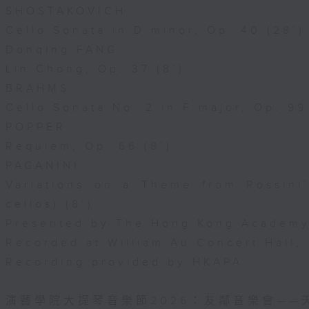
SHOSTAKOVICH
Cello Sonata in D minor, Op. 40 (28’)
Donqing FANG
Lin Chong, Op. 37 (8’)
BRAHMS
Cello Sonata No. 2 in F major, Op. 99
POPPER
Requiem, Op. 66 (8’)
PAGANINI
Variations on a Theme from Rossini’
cellos) (8’)
Presented by The Hong Kong Academy 
Recorded at William Au Concert Hall
Recording provided by HKAPA
演藝學院大提琴音樂節2026：友鄰音樂會——