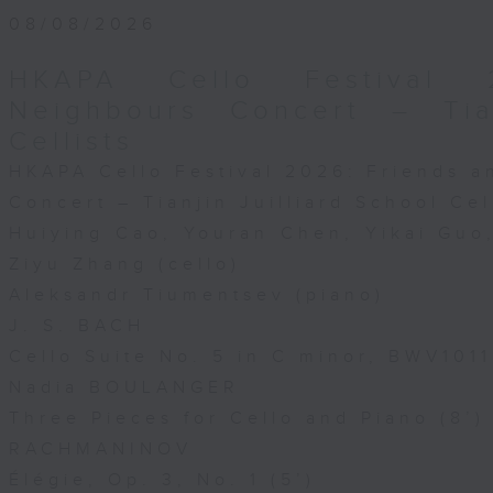
08/08/2026
HKAPA Cello Festival 
Neighbours Concert – Tian
Cellists
HKAPA Cello Festival 2026: Friends 
Concert – Tianjin Juilliard School Cel
Huiying Cao, Youran Chen, Yikai Gu
Ziyu Zhang (cello)
Aleksandr Tiumentsev (piano)
J. S. BACH
Cello Suite No. 5 in C minor, BWV1011
Nadia BOULANGER
Three Pieces for Cello and Piano (8’)
RACHMANINOV
Élégie, Op. 3, No. 1 (5’)