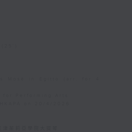
 (25’)
s Mosè in Egitto (arr. for 4
for Performing Arts
, HKAPA on 20/4/2026
天津茱莉亞學院大提琴