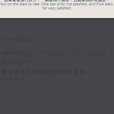
點擊星星進行評分：一顆星為不滿意，五顆星為非常滿意。
lick on the stars to rate: One star is for not satisfied, and Five stars 
for very satisfied.
07/08/2026
Intimacy of Creativity 2026 
Concert
網上直播完畢稍後提供節目重溫。 Archive will 
webcast
1