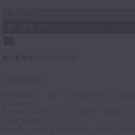
0
seconds
00:00
of
1
第二部份 Part 2 (HKT 21:00 - 22:00
hour,
10
seconds
Volume
90%
網上重溫至 06/09/2026
07/08/2026
Intimacy of Creativity 2
Concert
Intimacy of Creativity 2026: World P
Li La (cello)
Stauffer String Ensemble | Bright She