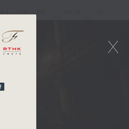
重溫
APPS
我們
ENG
/
簡
X