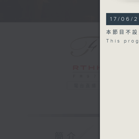
DVOŘÁK
The Noon
17/06/
Violin Co
MUSSORG
本節目不設
Pictures 
This pro
Recorded
16/8/202
2025琉
伊莎貝爾．
琉森節日樂
德伏扎克
電台直播
《正午的女巫
A小調小提琴
穆索斯基 
《圖畫展覽會
2025年
簡介