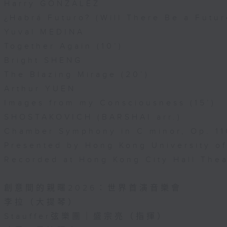
Harry GONZÁLEZ
¿Habrá Futuro? (Will There Be a Futur
Yuval MEDINA
Together Again (10’)
Bright SHENG
The Blazing Mirage (20’)
Arthur YUEN
Images from my Consciousness (15’)
SHOSTAKOVICH (BARSHAI arr.)
Chamber Symphony in C minor, Op. 11
Presented by Hong Kong University o
Recorded at Hong Kong City Hall The
創意間的親暱2026：世界首演音樂會
李拉（大提琴）
Stauffer弦樂團｜盛宗亮（指揮）