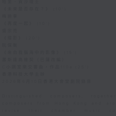
哈里．貢沙理士
《未來是否存在？》 (10’)
梅迪拿
《再度一起》 (10’)
盛宗亮
《燦影》 (20’)
阮保衡
《來自我腦海中的影像》 (15’)
蕭斯達高維契（巴薩改編）
C小調室樂交響曲，作品110a (25’)
香港科技大學主辦
2026年6月10日香港大會堂劇院錄音
Distinguished composers, togeth
composers from Hong Kong and aro
revise their chamber music com