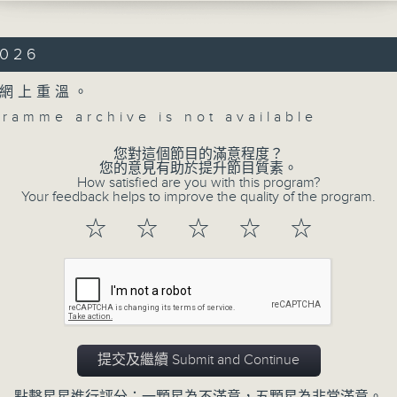
 Witch , Op. 108 (15’)
2026
ncerto in A minor, Op. 53 (32’)
SKY (RAVEL orch.)
網上重溫。
at an Exhibition (35’)
gramme archive is not available
 at Concert Hall, KKL, Lucerne on
5
您對這個節目的滿意程度？
Concert on 4
您的意見有助於提升節目質素。
森音樂節：奧路斯高–艾斯特拉達與浮士德
How satisfied are you with this program?
Your feedback helps to improve the quality of the program.
浮士德（小提琴）
所有集數
團｜奧羅斯科–艾斯特拉達（指揮）
☆
☆
☆
☆
☆
》，作品108 (15’)
您喜歡這個節目嗎?
協奏曲，作品53 (32’)
（拉威爾配器）
》 (35’)
8月16日琉森文化及會議中心音樂廳錄音
提交及繼續 Submit and Continue