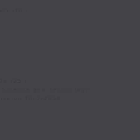
e?) (10’)
0a (25’)
f Science and Technology
atre on 10/6/2026