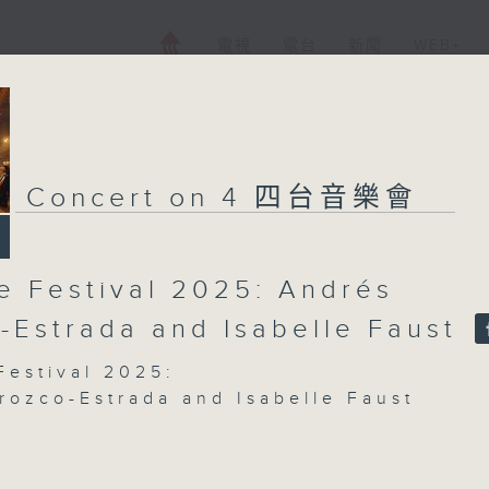
電視
電台
新聞
WEB+
Concert on 4 四台音樂會
e Festival 2025: Andrés
-Estrada and Isabelle Faust
Festival 2025:
rozco-Estrada and Isabelle Faust
Faust (violin)
Festival Orchestra | Andrés Orozco-
(conductor)