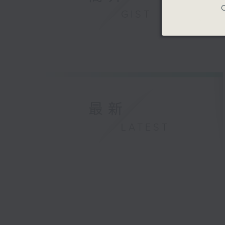
C
GIST
最新
LATEST