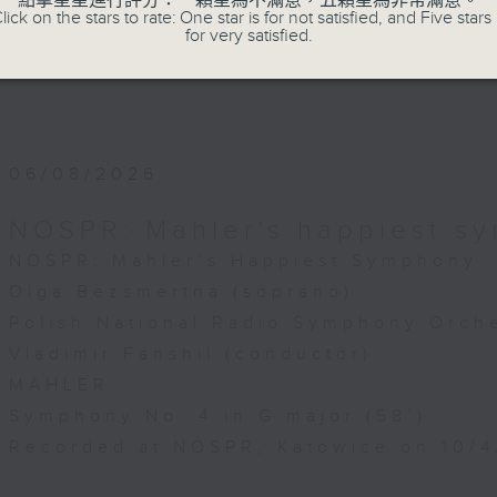
點擊星星進行評分：一顆星為不滿意，五顆星為非常滿意。
lick on the stars to rate: One star is for not satisfied, and Five stars 
for very satisfied.
06/08/2026
NOSPR: Mahler's happiest s
NOSPR: Mahler’s Happiest Symphony
Olga Bezsmertna (soprano)
Polish National Radio Symphony Orche
Vladimir Fanshil (conductor)
MAHLER
Symphony No. 4 in G major (58’)
Recorded at NOSPR, Katowice on 10/