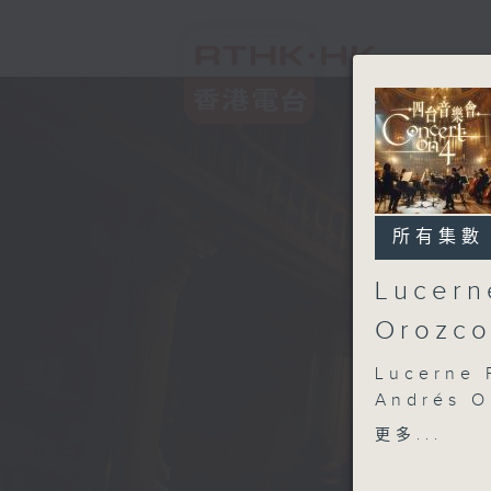
所有集數
Lucern
Orozco
Lucerne 
Andrés O
Isabelle 
更多...
Lucerne 
Estrada 