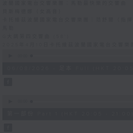
波蘭國家電台交響樂團：馬勒最快樂的交響曲
貝斯梅德娜（女高音）
卡托維茲波蘭國家電台交響樂團｜范舒爾（指
馬勒
G大調第四交響曲 (58’)
2025年4月10日卡托維茲波蘭國家電台交響
0
seconds
00:00
of
1
06/08/2026 - 足本 Full (HKT 20:05
hour,
55
minutes,
0
seconds
Volume
90%
0
seconds
00:00
of
55
第一部份 Part 1 (HKT 20:05 - 21:00
minutes,
10
seconds
Volume
90%