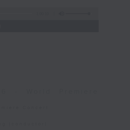
1:00:10
)
026 - World Premiere
remiere Concert
ng (conductor)