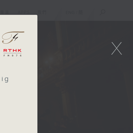
重溫
APPS
我們
ENG
/
簡
X
tig