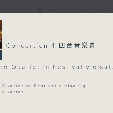
電視
電台
新聞
WEB+
Concert on 4 四台音樂會
o Quartet in Festival vielsai
Quartet in Festival vielsaitig
 Quartet
EN
artet No. 4 in C minor, Op. 18, No. 4