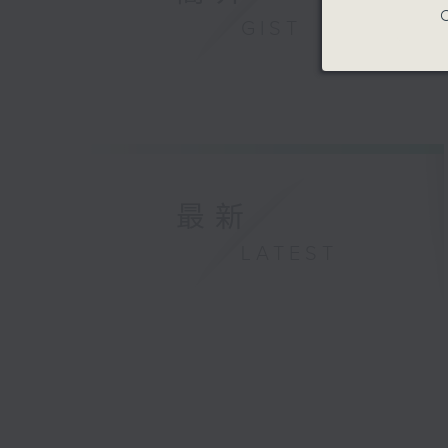
C
centurie
GIST
Quartet 
followed 
autobiogr
Shostako
monument
Maiden" b
quartet r
最新
The Leon
presence
LATEST
risks, an
specific 
performa
Rio, a m
獅子之心四
勇於探索，
令人讚嘆。