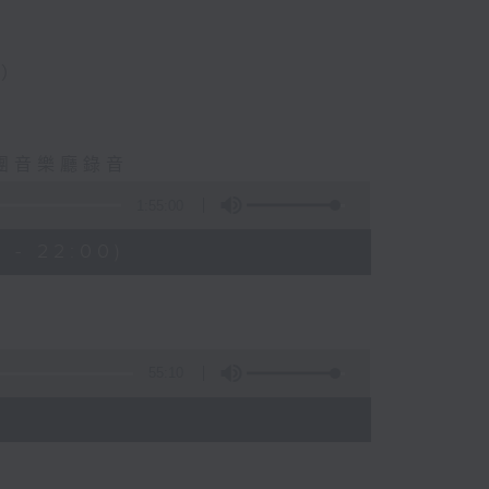
是蕭
品
曲目
揮）
綱。
樂團音樂廳錄音
1:55:00
 - 22:00)
55:10
)