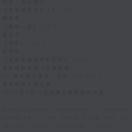
哈里．貢沙理士
《未來是否存在？》 (10’)
梅迪拿
《再度一起》 (10’)
盛宗亮
《燦影》 (20’)
阮保衡
《來自我腦海中的影像》 (15’)
蕭斯達高維契（巴薩改編）
C小調室樂交響曲，作品110a (25’)
香港科技大學主辦
2026年6月10日香港大會堂劇院錄音
Distinguished composers, togeth
composers from Hong Kong and aro
revise their chamber music com