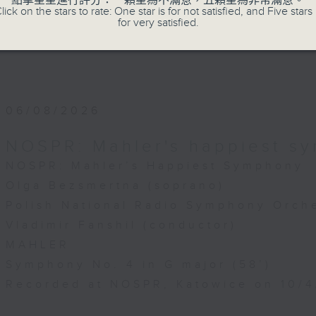
點擊星星進行評分：一顆星為不滿意，五顆星為非常滿意。
lick on the stars to rate: One star is for not satisfied, and Five stars 
s. They begin with Beethoven’s String
for very satisfied.
No. 4 in C minor, Op. 18 No.4. This is
by a modern classic: the intensely
aphical String Quartet No. 8, Op. 110 
vich. The evening concludes with the
al D minor quartet "Death and the
06/08/2026
y Schubert, a highlight of the string
epertoire.
NOSPR: Mahler's happiest s
koro Quartet has an enormous stage
NOSPR: Mahler’s Happiest Symphony
, is passionate about the music, takes
d astonishes with its sensitivity to the
Olga Bezsmertna (soprano)
sound of each piece. For this
Polish National Radio Symphony Orche
nce the second violin is played by Loï
Vladimir Fanshil (conductor)
ember of the Modigliani Quartet.
MAHLER
Symphony No. 4 in G major (58’)
重奏素以強烈的舞台感染力著稱，其演出充滿激
Recorded at NOSPR, Katowice on 10/
並以敏銳的音色觸覺完美詮釋每首作品的獨特意
今場音樂會呈獻橫跨三個世紀的經典傑作，他們