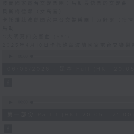
小調第四弦樂四重奏（作品18）拉開序幕，隨後
波蘭國家電台交響樂團：馬勒最快樂的交響曲
充滿強烈自傳色彩的C小調第八弦樂四重奏（作
貝斯梅德娜（女高音）
套現代經典作品。音樂會的壓軸，乃是弦樂四重奏
卡托維茲波蘭國家電台交響樂團｜范舒爾（指
——舒伯特宏大的D小調弦樂四重奏《死神與少
馬勒
G大調第四交響曲 (58’)
第二小提琴是由莫迪葛利安尼四重奏成員里奧擔
2025年4月10日卡托維茲波蘭國家電台交響
0
seconds
00:00
of
1
06/08/2026 - 足本 Full (HKT 20:05
hour,
55
minutes,
0
seconds
Volume
90%
0
seconds
00:00
of
55
第一部份 Part 1 (HKT 20:05 - 21:00
minutes,
10
seconds
Volume
90%