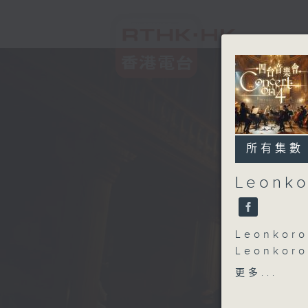
所有集數
Leonkor
Leonkoro 
Leonkoro
BEETHOV
更多...
String Qu
(23’)