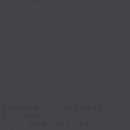
Harry GONZÁLEZ
¿Habrá Futuro? (Will There Be a Futur
Yuval MEDINA
Together Again (10’)
Bright SHENG
The Blazing Mirage (20’)
Arthur YUEN
Images from my Consciousness (15’)
SHOSTAKOVICH (BARSHAI arr.)
Chamber Symphony in C minor, Op. 11
Presented by Hong Kong University o
Recorded at Hong Kong City Hall The
創意間的親暱2026：世界首演音樂會
李拉（大提琴）
Stauffer弦樂團｜盛宗亮（指揮）