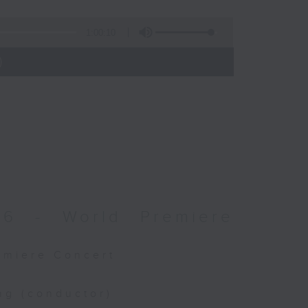
1:00:10
)
026 - World Premiere
remiere Concert
ng (conductor)