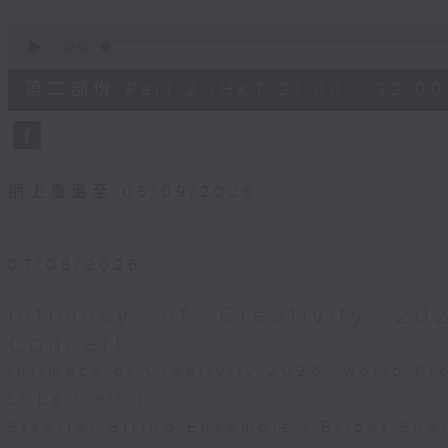
0
seconds
00:00
of
1
第二部份 Part 2 (HKT 21:00 - 22:00
hour,
10
seconds
Volume
90%
網上重溫至 06/09/2026
07/08/2026
Intimacy of Creativity 2
Concert
Intimacy of Creativity 2026: World P
Li La (cello)
Stauffer String Ensemble | Bright She