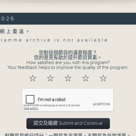
OVICH
artet No. 8 in C minor, Op. 110 (21’)
2026
T
artet No. 14 in D minor, D. 810, ‘Deat
網上重溫。
Maiden’ (38’)
gramme archive is not available
 at Imperial Hall of the Baroque
y of St. Mang, Füssen on 4/9/2025
您對這個節目的滿意程度？
Concert on 4
您的意見有助於提升節目質素。
重奏在多元室樂節
How satisfied are you with this program?
Your feedback helps to improve the quality of the program.
重奏
所有集數
☆
☆
☆
☆
☆
樂四重奏，作品18，第四首 (23’)
契
您喜歡這個節目嗎?
樂四重奏，作品110 (21’)
弦樂四重奏，D. 810，「死神與少女」 (38’)
9月4日菲森聖孟巴羅克修道院帝國廳錄音
提交及繼續 Submit and Continue
koro offers works spanning three