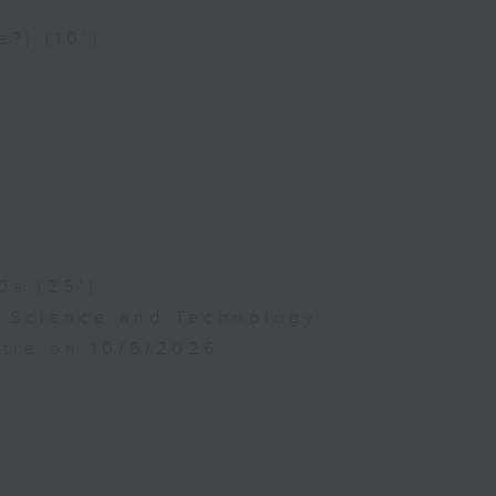
e?) (10’)
0a (25’)
f Science and Technology
atre on 10/6/2026