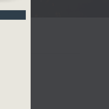
h
 四台音樂會