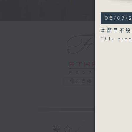
SHOSTAK
String Qu
06/07/
SCHUBER
String Qu
本節目不設
and the 
This pro
Recorded
Monaster
獅子之心四
獅子之心四
貝多芬
C小調第四弦
電台直播
蕭斯達高維
C小調第八弦
舒伯特
D小調第十四
2025年
簡介
The Leon