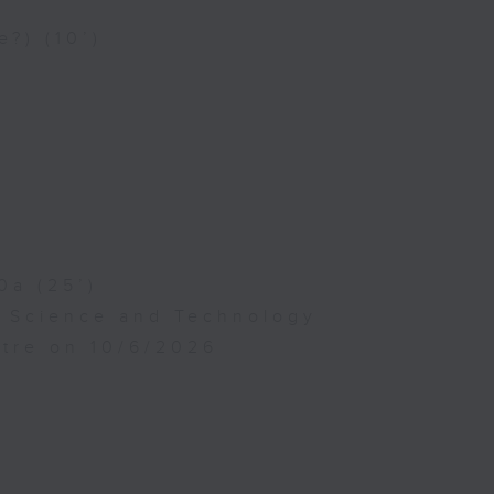
e?) (10’)
0a (25’)
f Science and Technology
atre on 10/6/2026