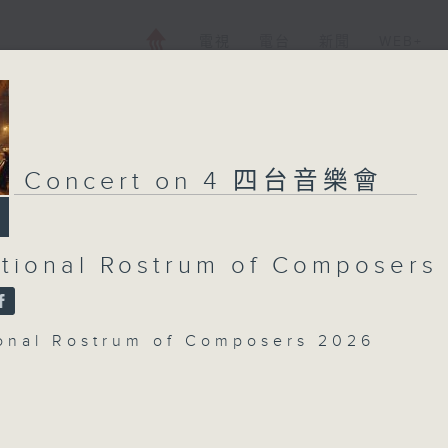
電視
電台
新聞
WEB+
Concert on 4 四台音樂會
ational Rostrum of Composers
ional Rostrum of Composers 2026
RVENTAUSTA
for Piano And Orchestra (22’)
honen (Piano) | Finnish Radio Sympho