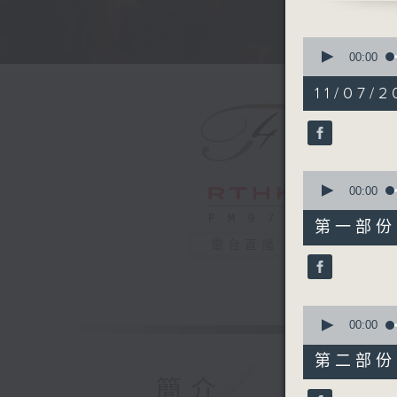
Orchestra
0
Sofia A
seconds
00:00
of
Innsmout
2
11/07/2
Orchestr
hours,
0
(Conduct
seconds
90%
Žanete S
0
Iceberg 
seconds
00:00
Latvian 
of
1
Stafecki
第一部份 P
hour,
電台直播
10
seconds
Jonas Li
90%
The Moon
Saxophon
0
seconds
00:00
Orchestra
of
POING | 
1
第二部份 P
hour,
Orchestra
10
簡介
seconds