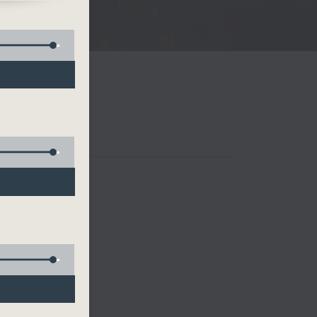
ru
 四台音樂會
io