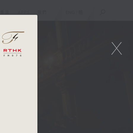
重溫
APPS
我們
ENG
/
簡
X
ny