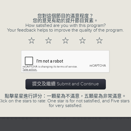
FT
e (Overexposed) for Symphony Orches
您對這個節目的滿意程度？
您的意見有助於提升節目質素。
How satisfied are you with this program?
enia Symphony Orchestra | Steven Loy
Your feedback helps to improve the quality of the program.
or)
☆
☆
☆
☆
☆
06/08/2026
DOMMETT
ques Hollow Acetate for Symphony
NOSPR: Mahler's happiest s
 (7’)
NOSPR: Mahler’s Happiest Symphony
onal Orchestra of Wales | Jac Van Stee
or)
Olga Bezsmertna (soprano)
提交及繼續 Submit and Continue
Polish National Radio Symphony Orche
WONG
Vladimir Fanshil (conductor)
點擊星星進行評分：一顆星為不滿意，五顆星為非常滿意。
i At Eventide for Flute, Cello and Pia
lick on the stars to rate: One star is for not satisfied, and Five stars 
MAHLER
for very satisfied.
Symphony No. 4 in G major (58’)
 (Flute) | Tae-Mi Sung (Cello) | Nina C
Recorded at NOSPR, Katowice on 10/
o)