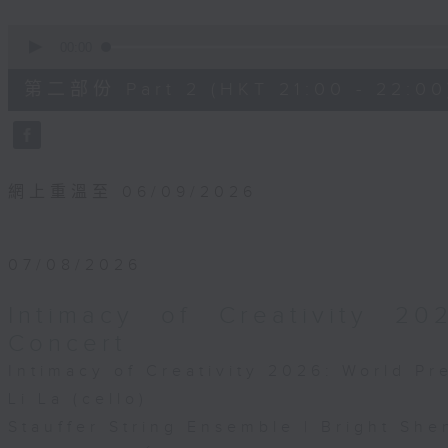
斯管、手風琴、低音提琴、鋼琴和管弦樂團而寫
0
(26’)
seconds
00:00
｜Sanae Yoshida（鋼琴）｜挪威電台交響樂
of
1
揮）
第二部份 Part 2 (HKT 21:00 - 22:00
hour,
10
seconds
Volume
90%
而寫的《「曝光過度的」風景》(11’)
電台及電視台交響樂團｜萊伊（指揮）
網上重溫至 06/09/2026
而寫的《扭轉之王・中空醋酸纖維》(7’)
07/08/2026
司威爾斯國家樂團｜范史甸（指揮）
Intimacy of Creativity 2
Concert
下白泥》(9’)
Intimacy of Creativity 2026: World P
笛）｜宋泰美（大提琴）｜葉羨詩（鋼琴）
Li La (cello)
交流會議由國際音樂理事會主辦，於2026年5月
Stauffer String Ensemble | Bright She
在拉脫維亞里加舉行。