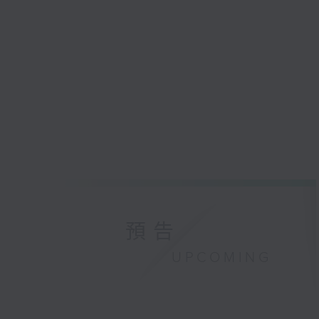
為中音薩克
《月落犬眠》
普英三重奏
科可夫（指
奇利夫特
為管弦樂團
斯洛文尼亞
多密特
為管弦樂團
英國廣播公
預告
黃逸偉
《夕陽西沉–
UPCOMING
許嘉晴（長
國際作曲家
日至15日