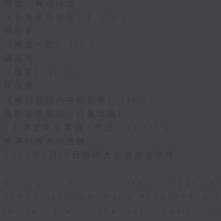
哈里．貢沙理士
《未來是否存在？》 (10’)
梅迪拿
《再度一起》 (10’)
盛宗亮
《燦影》 (20’)
阮保衡
《來自我腦海中的影像》 (15’)
蕭斯達高維契（巴薩改編）
C小調室樂交響曲，作品110a (25’)
香港科技大學主辦
2026年6月10日香港大會堂劇院錄音
Distinguished composers, togeth
composers from Hong Kong and aro
revise their chamber music com