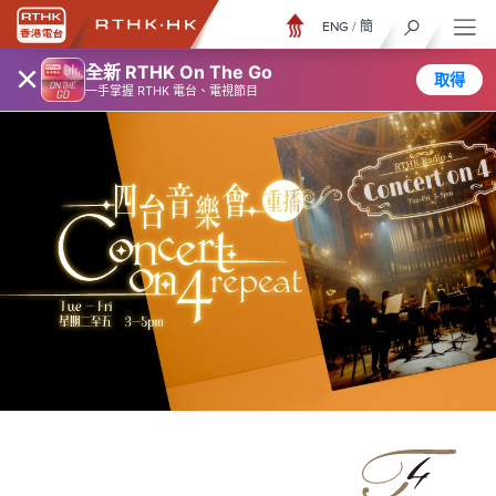
ENG
/
簡
×
全新 RTHK On The Go
取得
一手掌握 RTHK 電台、電視節目