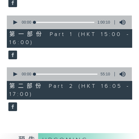
0
Overture to William Tell (for 6
seconds
cellos) (10’)
0
MAHLER (Hibiki SAITO arr.)
seconds
00:00
1:00:10
Adagietto from Symphony No. 5
of
1
第一部份 Part 1 (HKT 15:00 -
(10’)
hour,
16:00)
GARDEL (BARRALET arr.)
10
seconds
Por Una Cabeza (4’)
Hayato SUMINO (Heiman CHEUNG
arr.)
0
Three Nocturnes (12’)
seconds
00:00
55:10
of
Ryuichi SAKAMOTO (Dani WEN arr.)
55
第二部份 Part 2 (HKT 16:05 -
Rain (5’)
minutes,
17:00)
10
Nobuo UEMATSU (Hilson YIP arr.)
seconds
Final Fantasy: Midgar Fantasy
Suite (15’)
Presented by The Hong Kong
Academy for Performing Arts
Recorded at William Au Concert
Hall, The Hong Kong Academy for