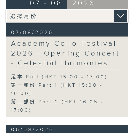
Ancient Melodies (Doming LAM
07 - 08
2026
《雨》 (5’)
trans.)
植松伸夫（葉進傑改編）
Moonlight over the Spring River
《最終幻想：米德加幻想》組曲 (15’)
(12’)
香港演藝學院主辦
The Lament of Lady Zhaojun (8’)
2026年4月18日香港演藝學院區永熙音樂廳
07/08/2026
Doming LAM
錄音
Academy Cello Festival
Autumn Execution (20’)
錄音由香港演藝學院提供
The Insect World (22’)
2026 - Opening Concert
Presented by the Hong Kong
- Celestial Harmonies
Chinese Orchestra as part of the
2006 Hong Kong Arts Festival.
足本 Full (HKT 15:00 - 17:00)
Recorded at Hong Kong City Hall
第一部份 Part 1 (HKT 15:00 -
Concert Hall on 26/2/2006.
16:00)
香港中樂團：林樂培八十大壽誌慶音樂會
第二部份 Part 2 (HKT 16:05 -
羅乃新（鋼琴）
17:00)
香港中樂團｜閻惠昌（指揮）
林樂培
06/08/2026
《祝賀吹打序樂》 (4’)