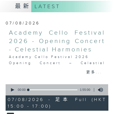
最新
LATEST
07/08/2026
Academy Cello Festival
2026 - Opening Concert
- Celestial Harmonies
Academy Cello Festival 2026
Opening Concert – Celestial
Harmonies
更多...
Students from the Department of
Strings, School of Music of The
0
Hong Kong Academy for
seconds
00:00
1:55:00
Performing Arts
of
1
07/08/2026 - 足本 Full (HKT
GERSHWIN (KAUFMAN arr.)
hour,
15:00 - 17:00)
Three Preludes (for 4 cellos) (8’)
55
minutes,
ROSSINI