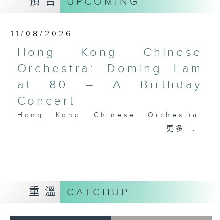
預告
UPCOMING
Performing Arts on on 18/4/2026
Recording provided by HKAPA
11/08/2026
演藝學院大提琴音樂節2026
Hong Kong Chinese
開幕音樂會——星籟弦響
Orchestra: Doming Lam
香港演藝學院音樂學院弦樂系學生
at 80 – A Birthday
歌舒詠（考夫曼改編）
三首前奏曲（為四把大提琴而作） (8’)
Concert
羅西尼
Hong Kong Chinese Orchestra:
《威廉．泰爾》序曲（為六把大提琴而作）
Doming Lam at 80 – A Birthday
更多...
(10’)
Concert
馬勒（Hibiki SAITO改編）
Nancy Loo (piano)
〈稍慢板〉，第五交響曲 (10’)
Hong Kong Chinese Orchestra |
加度（巴拉萊改編）
Yan Huichang (conductor)
《一步之差》 (4’)
Doming LAM
角野隼斗（張希文改編）
重溫
CATCHUP
Greetings Fanfare (4’)
三首夜曲 (12’)
A Silent Prayer (10’)
坂本龍一（Dani WEN改編）