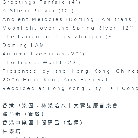
Greetings Fanfare (4’)
A Silent Prayer (10’)
Ancient Melodies (Doming LAM trans.)
Moonlight over the Spring River (12’)
The Lament of Lady Zhaojun (8’)
Doming LAM
Autumn Execution (20’)
The Insect World (22’)
Presented by the Hong Kong Chines
2006 Hong Kong Arts Festival.
Recorded at Hong Kong City Hall Conc
香港中樂團：林樂培八十大壽誌慶音樂會
羅乃新（鋼琴）
香港中樂團｜閻惠昌（指揮）
林樂培