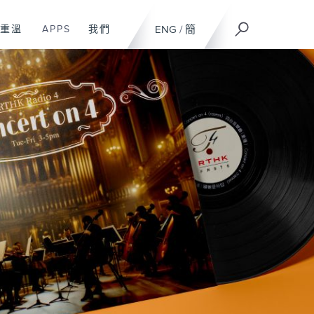
重溫
APPS
我們
ENG
/
簡