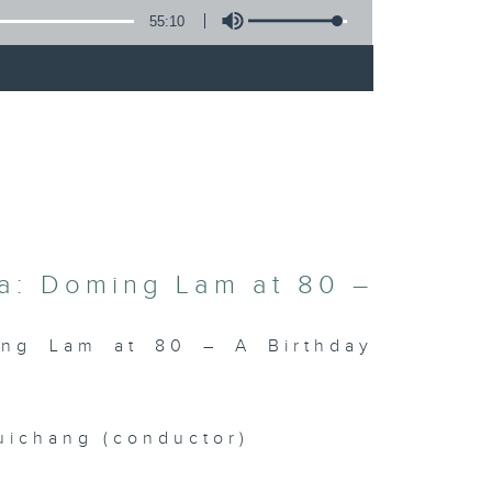
55:10
)
a: Doming Lam at 80 –
ing Lam at 80 – A Birthday
uichang (conductor)