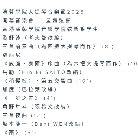
演藝學院大提琴音樂節2026
開幕音樂會——星籟弦響
香港演藝學院音樂學院弦樂系學生
歌舒詠（考夫曼改編）
三首前奏曲（為四把大提琴而作） (8’)
羅西尼
《威廉．泰爾》序曲（為六把大提琴而作） (10
馬勒（Hibiki SAITO改編）
〈稍慢板〉，第五交響曲 (10’)
加度（巴拉萊改編）
《一步之差》 (4’)
角野隼斗（張希文改編）
三首夜曲 (12’)
坂本龍一（Dani WEN改編）
《雨》 (5’)