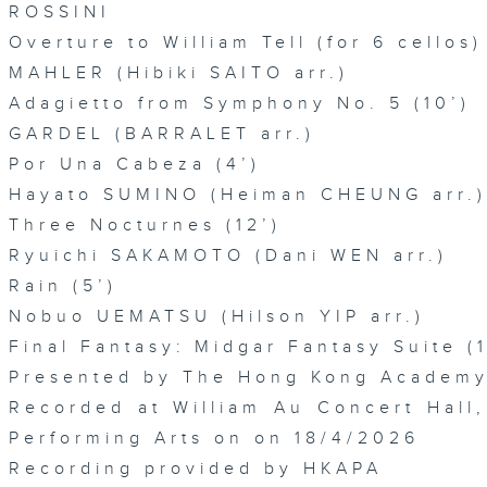
ROSSINI
Overture to William Tell (for 6 cellos)
MAHLER (Hibiki SAITO arr.)
Adagietto from Symphony No. 5 (10’)
GARDEL (BARRALET arr.)
Por Una Cabeza (4’)
Hayato SUMINO (Heiman CHEUNG arr.)
Three Nocturnes (12’)
Ryuichi SAKAMOTO (Dani WEN arr.)
Rain (5’)
Nobuo UEMATSU (Hilson YIP arr.)
Final Fantasy: Midgar Fantasy Suite (1
Presented by The Hong Kong Academy 
Recorded at William Au Concert Hal
Performing Arts on on 18/4/2026
Recording provided by HKAPA