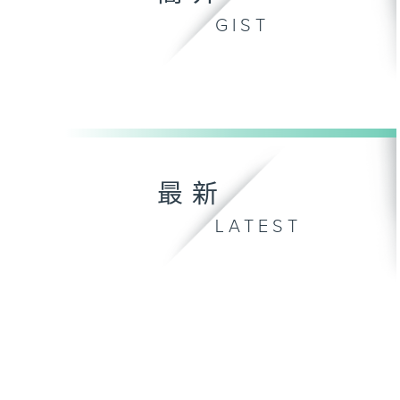
GIST
最新
LATEST