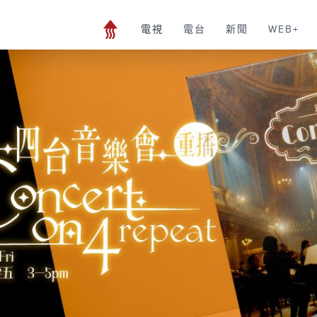
電視
電台
新聞
WEB+