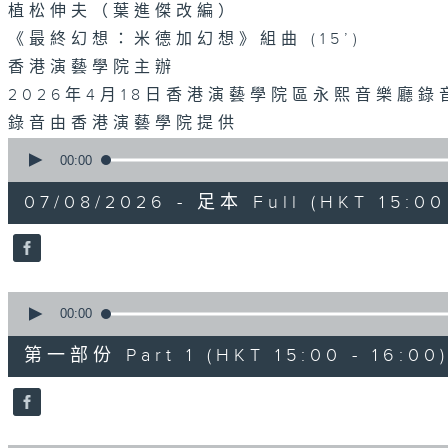
植松伸夫（葉進傑改編）
《最終幻想：米德加幻想》組曲 (15’)
香港演藝學院主辦
2026年4月18日香港演藝學院區永熙音樂廳錄
錄音由香港演藝學院提供
0
seconds
00:00
of
1
07/08/2026 - 足本 Full (HKT 15:00 
hour,
55
minutes,
0
seconds
Volume
90%
0
seconds
00:00
of
1
第一部份 Part 1 (HKT 15:00 - 16:00
hour,
10
seconds
Volume
90%