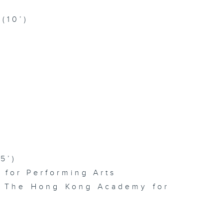
 (10’)
5’)
for Performing Arts
l, The Hong Kong Academy for