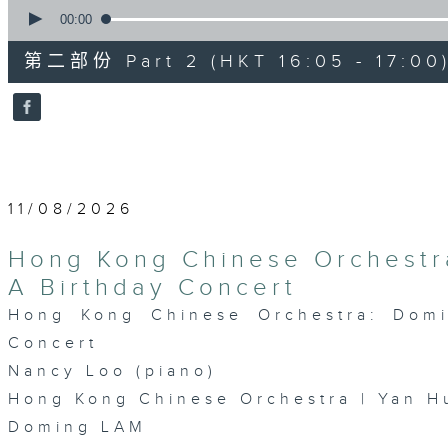
0
seconds
00:00
of
55
第二部份 Part 2 (HKT 16:05 - 17:00
minutes,
10
seconds
Volume
90%
11/08/2026
Hong Kong Chinese Orchestr
A Birthday Concert
Hong Kong Chinese Orchestra: Dom
Concert
Nancy Loo (piano)
Hong Kong Chinese Orchestra | Yan H
Doming LAM