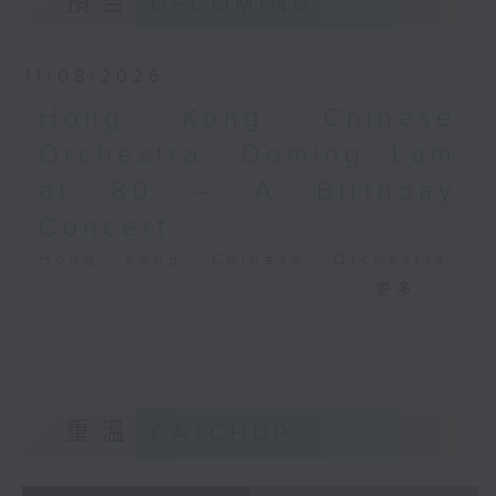
預告
UPCOMING
2025年3月26日布魯塞爾法
Performing Arts on on 18/4/2026
拉熱文化中心四號錄音室錄音
Recording provided by HKAPA
11/08/2026
演藝學院大提琴音樂節2026
Hong Kong Chinese
開幕音樂會——星籟弦響
Orchestra: Doming Lam
香港演藝學院音樂學院弦樂系學生
at 80 – A Birthday
歌舒詠（考夫曼改編）
三首前奏曲（為四把大提琴而作） (8’)
Concert
羅西尼
Hong Kong Chinese Orchestra:
《威廉．泰爾》序曲（為六把大提琴而作）
Doming Lam at 80 – A Birthday
更多...
(10’)
Concert
馬勒（Hibiki SAITO改編）
Nancy Loo (piano)
〈稍慢板〉，第五交響曲 (10’)
Hong Kong Chinese Orchestra |
加度（巴拉萊改編）
Yan Huichang (conductor)
《一步之差》 (4’)
Doming LAM
角野隼斗（張希文改編）
重溫
CATCHUP
Greetings Fanfare (4’)
三首夜曲 (12’)
A Silent Prayer (10’)
坂本龍一（Dani WEN改編）