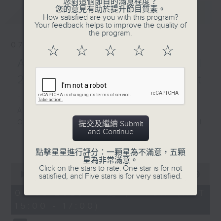
您對這個節目的滿意程度？
您的意見有助於提升節目質素。
最新
LATEST
STRAVINSKY
How satisfied are you with this program?
Violin Concerto in D
Your feedback helps to improve the quality of
the program.
major (21’)
07/08/2026
J. S. BACH
☆
☆
☆
☆
☆
‘Sarabande’ from Cello
Academy Cello Festival
Suite No. 5 in C minor,
2026 - Opening Concert
BWV1011 (4’)
- Celestial Harmonies
MESSIAEN
Les offrandes oubliées
Academy Cello Festival 2026
(11’)
Opening Concert – Celestial
提交及繼續 Submit
Patricia
and Continue
Harmonies
更多...
KOPATCHINSKAJA
Students from the Department of
點擊星星進行評分：一顆星為不滿意，五顆
A Play, for violin, cello
Strings, School of Music of The
星為非常滿意。
and orchestra (25’)
0
Click on the stars to rate: One star is for not
Hong Kong Academy for
seconds
00:00
1:55:00
satisfied, and Five stars is for very satisfied.
Recorded at Flagey
Performing Arts
of
Studio 4, Brussels on
1
07/08/2026 - 足本 Full (HKT
GERSHWIN (KAUFMAN arr.)
hour,
26/3/2025
15:00 - 17:00)
Three Preludes (for 4 cellos) (8’)
55
minutes,
ROSSINI