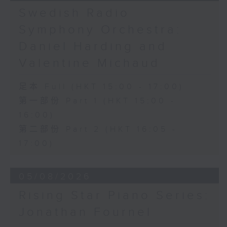
《問蒼天》 (10’)
Swedish Radio
古曲（林樂培移植）
Symphony Orchestra:
《春江花月夜》 (12’)
《昭君怨》 (8’)
Daniel Harding and
林樂培
Valentine Michaud
《秋決》 (20’)
《昆蟲世界》 (22’)
足本 Full (HKT 15:00 - 17:00)
香港中樂團主辦，2006年香港藝術節節目。
第一部份 Part 1 (HKT 15:00 -
2006年2月26日香港大會堂音樂廳錄音。
16:00)
第二部份 Part 2 (HKT 16:05 -
17:00)
05/08/2026
Rising Star Piano Series:
Jonathan Fournel