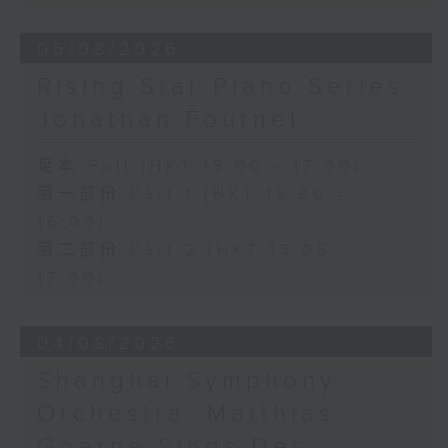
Hall, The Hong Kong Academy for
Performing Arts on on 18/4/2026
05/08/2026
Recording provided by HKAPA
Rising Star Piano Series:
演藝學院大提琴音樂節2026
Jonathan Fournel
開幕音樂會——星籟弦響
香港演藝學院音樂學院弦樂系學生
足本 Full (HKT 15:00 - 17:00)
歌舒詠（考夫曼改編）
第一部份 Part 1 (HKT 15:00 -
三首前奏曲（為四把大提琴而作） (8’)
16:00)
羅西尼
《威廉．泰爾》序曲（為六把大提琴而作）
第二部份 Part 2 (HKT 16:05 -
(10’)
17:00)
馬勒（Hibiki SAITO改編）
〈稍慢板〉，第五交響曲 (10’)
04/08/2026
加度（巴拉萊改編）
《一步之差》 (4’)
Shanghai Symphony
角野隼斗（張希文改編）
Orchestra: Matthias
三首夜曲 (12’)
坂本龍一（Dani WEN改編）
Goerne Sings Des