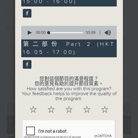
15:00 - 16:00)
10
最新
seconds
LATEST
FRANCK
Sonata in A major (30’)
06/08/2026
0
And more
seconds
00:00
55:09
of
Swedish Radio
55
第二部份 Part 2 (HKT
Presented by The Hong
minutes,
Symphony Orchestra:
16:05 - 17:00)
9
Kong Academy for
seconds
Daniel Harding and
Performing Arts
Valentine Michaud
Recorded at William Au
Concert Hall, The Hong
您對這個節目的滿意程度？
Swedish Radio Symphony
您的意見有助於提升節目質素。
Kong Academy for
Orchestra:
更多...
How satisfied are you with this program?
Performing Arts on
Your feedback helps to improve the quality of
Daniel Harding and Valentine
the program.
26/4/2025
Michaud
0
☆
☆
☆
☆
☆
seconds
Valentine Michaud (saxophone)
00:00
1:55:00
of
演藝學院大提琴音樂節：開幕
Swedish Radio Symphony
1
06/08/2026 - 足本 Full (HKT
音樂會—熊胤演奏會
hour,
Orchestra | Daniel Harding
15:00 - 17:00)
55
熊胤（大提琴）｜曾捷麗（鋼
(conductor)
minutes,
琴）