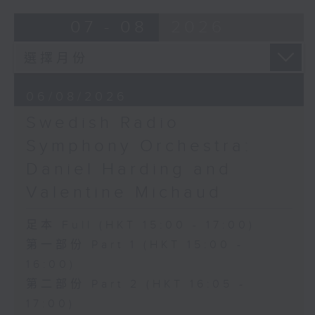
Overture to William Tell (for 6
07 - 08
2026
cellos) (10’)
MAHLER (Hibiki SAITO arr.)
Adagietto from Symphony No. 5
(10’)
06/08/2026
GARDEL (BARRALET arr.)
Por Una Cabeza (4’)
Swedish Radio
Hayato SUMINO (Heiman CHEUNG
Symphony Orchestra:
arr.)
Daniel Harding and
Three Nocturnes (12’)
Ryuichi SAKAMOTO (Dani WEN arr.)
Valentine Michaud
Rain (5’)
Nobuo UEMATSU (Hilson YIP arr.)
足本 Full (HKT 15:00 - 17:00)
Final Fantasy: Midgar Fantasy
第一部份 Part 1 (HKT 15:00 -
Suite (15’)
16:00)
Presented by The Hong Kong
第二部份 Part 2 (HKT 16:05 -
Academy for Performing Arts
Recorded at William Au Concert
17:00)