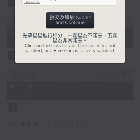
0
WAGNER
seconds
Prelude and Good Friday Music
佛瑞
from Parsifal (23’)
提交及繼續 Submit
0
搖籃曲，作品16 (4’)
and Continue
seconds
Jesper NORDIN
00:00
1:00:10
of
西西里舞曲，作品78 (4’)
Silhouettes and Shadows (28’)
1
第一部份 Part 1 (HKT 15:00 -
點擊星星進行評分：一顆星為不滿意，五顆
《蝴蝶》，作品77 (3’)
hour,
DEBUSSY
星為非常滿意。
16:00)
10
Suite from Pelléas et Mélisande
Click on the stars to rate: One star is for not
seconds
satisfied, and Five stars is for very satisfied.
J. S. 巴赫
(31’)
降E大調第四大提琴組曲，
Recorded at Berwaldhallen,
BWV1010 (12’)
Stockholm on 6/9/2024
0
seconds
00:00
55:10
of
法朗克
瑞典電台交響樂團：哈丁與米索
55
第二部份 Part 2 (HKT 16:05 -
A大調奏鳴曲 (30’)
minutes,
米索（薩克管）
17:00)
10
瑞典電台交響樂團｜哈丁（指揮）
seconds
及其他作品
華格納
前奏曲及受難日音樂，選自《帕西發爾》
香港演藝學院主辦
(23’)
網上重溫至 06/09/2026
2025年4月26日香港演藝學
諾甸
院區永熙音樂廳錄音
《剪影與暗影》 (28’)