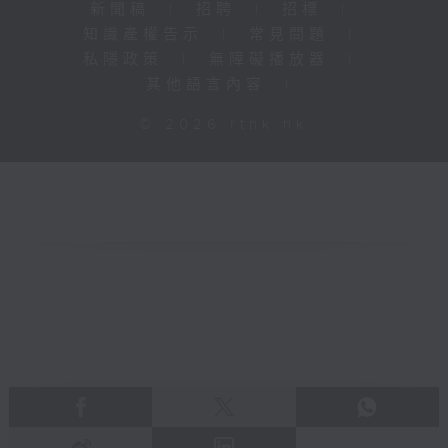
新聞稿
|
招聘
|
招標
|
知識產權告示
|
常見問題
|
私隱政策
|
無障礙播放器
|
其他語言內容
|
© 2026 rthk.hk