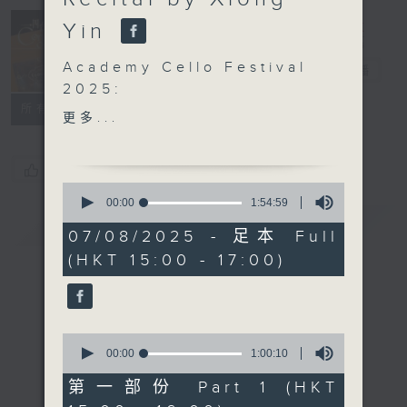
Concert on 4
Yin
(Repeat) 四台
Academy Cello Festival
音樂會（重播）
電台直播
2025:
所有集數
Opening Concert -
更多...
Recital by Xiong Yin
Xiong Yin (cello) |
您喜歡這個節目嗎?
Cherry Tsang (piano)
0
seconds
00:00
1:54:59
of
FAURÉ
簡介
GIST
1
07/08/2025 - 足本 Full
Berceuse, Op. 16 (4’)
hour,
(HKT 15:00 - 17:00)
54
Sicilienne, Op. 78 (4’)
minutes,
Papillon, Op. 77 (3’)
59
seconds
J. S. BACH
0
Cello Suite No. 4 in E
seconds
00:00
1:00:10
of
flat major, BWV1010
1
第一部份 Part 1 (HKT
(12’)
hour,