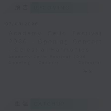
德布西
預告
UPCOMING
《佩利亞與梅麗桑德》組曲 (31’)
2024年9月6日斯德哥爾摩貝華特音樂廳錄
音
07/08/2026
Academy Cello Festival
2026 - Opening Concert
- Celestial Harmonies
Academy Cello Festival 2026
Opening Concert – Celestial
Harmonies
更多...
Students from the Department of
Strings, School of Music of The
Hong Kong Academy for
Performing Arts
GERSHWIN (KAUFMAN arr.)
重溫
CATCHUP
Three Preludes (for 4 cellos) (8’)
ROSSINI