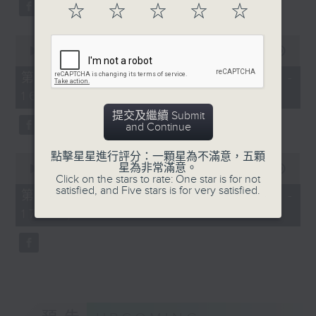
0
2025：
☆
☆
☆
☆
☆
Overture to William Tell (for 6
seconds
友鄰音樂會——星海音樂學院
cellos) (10’)
大提琴合奏團
0
MAHLER (Hibiki SAITO arr.)
seconds
00:00
1:00:10
星海音樂學院大提琴合奏團成
Adagietto from Symphony No. 5
of
員
1
第一部份 Part 1 (HKT 15:00 -
(10’)
hour,
布烈頓
16:00)
GARDEL (BARRALET arr.)
10
C大調大提琴奏鳴曲，作品65
seconds
Por Una Cabeza (4’)
提交及繼續 Submit
(21’)
and Continue
Hayato SUMINO (Heiman CHEUNG
貝多芬
arr.)
點擊星星進行評分：一顆星為不滿意，五顆
A大調第三大提琴奏鳴曲，作
0
Three Nocturnes (12’)
星為非常滿意。
seconds
00:00
55:10
品69（選段） (13’)
Click on the stars to rate: One star is for not
of
Ryuichi SAKAMOTO (Dani WEN arr.)
satisfied, and Five stars is for very satisfied.
顏樂
55
第二部份 Part 2 (HKT 16:05 -
Rain (5’)
minutes,
《四首嶺南風格樂曲》 (29’)
17:00)
10
Nobuo UEMATSU (Hilson YIP arr.)
及其他作品
seconds
Final Fantasy: Midgar Fantasy
香港演藝學院主辦
Suite (15’)
2025年4月28日香港演藝學
Presented by The Hong Kong
院區永熙音樂廳錄音
Academy for Performing Arts
Recorded at William Au Concert
Hall, The Hong Kong Academy for