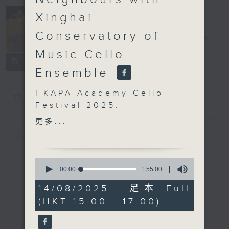
Concert on 4
Xinghai
(Repeat) 四台
Conservatory of
音樂會（重播）
電台直播
Music Cello
所有集數
Ensemble
HKAPA Academy Cello
您喜歡這個節目嗎?
Festival 2025:
Friends and Neighbours
更多...
簡介
GIST
with
Xinghai Conservatory of
Music Cello Ensemble
0
Members of Xinghai
seconds
00:00
1:55:00
of
Conservatory of Music
1
14/08/2025 - 足本 Full
Cello Ensemble
hour,
(HKT 15:00 - 17:00)
55
BRITTEN
minutes,
Cello Sonata in C
0
seconds
major, Op. 65 (21’)