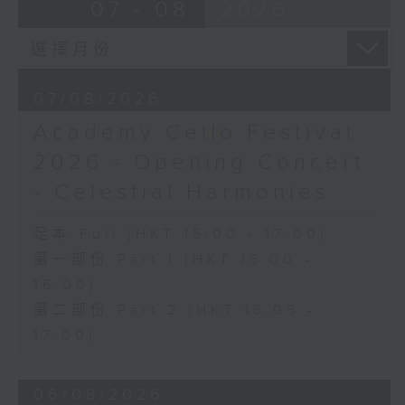
Ancient Melodies (Doming LAM
07 - 08
2026
《雨》 (5’)
trans.)
植松伸夫（葉進傑改編）
Moonlight over the Spring River
《最終幻想：米德加幻想》組曲 (15’)
(12’)
香港演藝學院主辦
The Lament of Lady Zhaojun (8’)
2026年4月18日香港演藝學院區永熙音樂廳
07/08/2026
Doming LAM
錄音
Academy Cello Festival
Autumn Execution (20’)
錄音由香港演藝學院提供
The Insect World (22’)
2026 - Opening Concert
Presented by the Hong Kong
- Celestial Harmonies
Chinese Orchestra as part of the
2006 Hong Kong Arts Festival.
足本 Full (HKT 15:00 - 17:00)
Recorded at Hong Kong City Hall
第一部份 Part 1 (HKT 15:00 -
Concert Hall on 26/2/2006.
16:00)
香港中樂團：林樂培八十大壽誌慶音樂會
第二部份 Part 2 (HKT 16:05 -
羅乃新（鋼琴）
17:00)
香港中樂團｜閻惠昌（指揮）
林樂培
06/08/2026
《祝賀吹打序樂》 (4’)