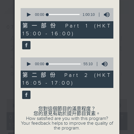
最新
LATEST
BEETHOVEN
0
Cello Sonata No. 3 in A
seconds
00:00
1:00:10
of
major, Op. 69
1
第一部份 Part 1 (HKT
07/08/2026
(excerpts) (13’)
hour,
15:00 - 16:00)
10
YAN LE
Academy Cello Festival
seconds
Four Pieces in Lingnan
2026 - Opening Concert
Style (29’)
- Celestial Harmonies
and more
0
Presented by The Hong
seconds
00:00
55:10
Academy Cello Festival 2026
of
Kong Academy for
55
Opening Concert – Celestial
第二部份 Part 2 (HKT
Performing Arts
minutes,
Harmonies
16:05 - 17:00)
10
更多...
Recorded at William Au
seconds
Students from the Department of
Concert Hall, The Hong
Strings, School of Music of The
Kong Academy for
0
Hong Kong Academy for
seconds
00:00
1:55:00
Performing Arts on
您對這個節目的滿意程度？
Performing Arts
of
您的意見有助於提升節目質素。
28/4/2025
1
07/08/2026 - 足本 Full (HKT
GERSHWIN (KAUFMAN arr.)
How satisfied are you with this program?
hour,
Your feedback helps to improve the quality of
15:00 - 17:00)
Three Preludes (for 4 cellos) (8’)
55
the program.
演藝學院大提琴音樂節
minutes,
ROSSINI