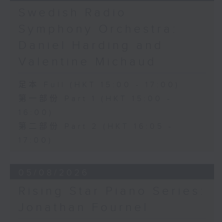
《問蒼天》 (10’)
Swedish Radio
古曲（林樂培移植）
Symphony Orchestra:
《春江花月夜》 (12’)
《昭君怨》 (8’)
Daniel Harding and
林樂培
Valentine Michaud
《秋決》 (20’)
《昆蟲世界》 (22’)
足本 Full (HKT 15:00 - 17:00)
香港中樂團主辦，2006年香港藝術節節目。
第一部份 Part 1 (HKT 15:00 -
2006年2月26日香港大會堂音樂廳錄音。
16:00)
第二部份 Part 2 (HKT 16:05 -
17:00)
05/08/2026
Rising Star Piano Series:
Jonathan Fournel