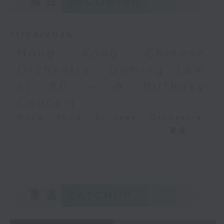
預告
UPCOMING
Performing Arts on on 18/4/2026
Recording provided by HKAPA
11/08/2026
演藝學院大提琴音樂節2026
Hong Kong Chinese
開幕音樂會——星籟弦響
Orchestra: Doming Lam
香港演藝學院音樂學院弦樂系學生
at 80 – A Birthday
歌舒詠（考夫曼改編）
三首前奏曲（為四把大提琴而作） (8’)
Concert
羅西尼
Hong Kong Chinese Orchestra:
《威廉．泰爾》序曲（為六把大提琴而作）
Doming Lam at 80 – A Birthday
更多...
(10’)
Concert
馬勒（Hibiki SAITO改編）
Nancy Loo (piano)
〈稍慢板〉，第五交響曲 (10’)
Hong Kong Chinese Orchestra |
加度（巴拉萊改編）
Yan Huichang (conductor)
《一步之差》 (4’)
Doming LAM
角野隼斗（張希文改編）
重溫
CATCHUP
Greetings Fanfare (4’)
三首夜曲 (12’)
A Silent Prayer (10’)
坂本龍一（Dani WEN改編）