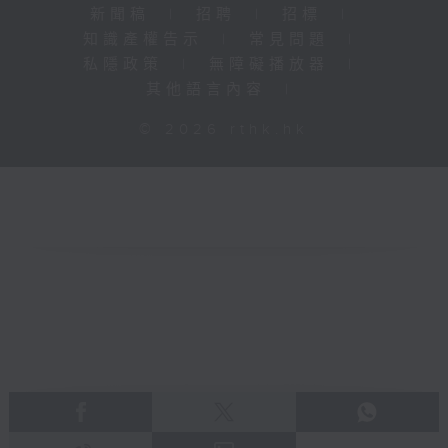
新聞稿
|
招聘
|
招標
|
知識產權告示
|
常見問題
|
私隱政策
|
無障礙播放器
|
其他語言內容
|
© 2026 rthk.hk