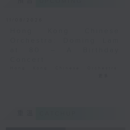
預告
UPCOMING
Performing Arts on on 18/4/2026
Recording provided by HKAPA
11/08/2026
演藝學院大提琴音樂節2026
Hong Kong Chinese
開幕音樂會——星籟弦響
Orchestra: Doming Lam
香港演藝學院音樂學院弦樂系學生
at 80 – A Birthday
歌舒詠（考夫曼改編）
三首前奏曲（為四把大提琴而作） (8’)
Concert
羅西尼
Hong Kong Chinese Orchestra:
《威廉．泰爾》序曲（為六把大提琴而作）
Doming Lam at 80 – A Birthday
更多...
(10’)
Concert
馬勒（Hibiki SAITO改編）
Nancy Loo (piano)
〈稍慢板〉，第五交響曲 (10’)
Hong Kong Chinese Orchestra |
加度（巴拉萊改編）
Yan Huichang (conductor)
《一步之差》 (4’)
Doming LAM
角野隼斗（張希文改編）
重溫
CATCHUP
Greetings Fanfare (4’)
三首夜曲 (12’)
A Silent Prayer (10’)
坂本龍一（Dani WEN改編）