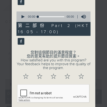
最新
LATEST
major, Op. 86 (8’)
Presented by Premiere
0
Performances of Hong
seconds
00:00
00:00
of
07/08/2026
Kong
0
第二部份 Part 2 (HKT
Recorded at Hong Kong
seconds
Academy Cello Festival
16:05 - 17:00)
City Hall Concert Hall
2026 - Opening Concert
on 16/6/2025
- Celestial Harmonies
法國豎琴巨星：西崇獨奏會
您對這個節目的滿意程度？
Academy Cello Festival 2026
您的意見有助於提升節目質素。
西崇（豎琴）
Opening Concert – Celestial
How satisfied are you with this program?
德布西
Your feedback helps to improve the quality of
Harmonies
the program.
更多...
《貝加莫組曲》（西崇改編）
Students from the Department of
（18’)
☆
☆
☆
☆
☆
Strings, School of Music of The
杜尼爾
0
Hong Kong Academy for
seconds
00:00
1:55:00
《意像》第二組曲，作品31
Performing Arts
of
(8’)
1
07/08/2026 - 足本 Full (HKT
GERSHWIN (KAUFMAN arr.)
hour,
卡皮利
15:00 - 17:00)
Three Preludes (for 4 cellos) (8’)
55
兩首嬉遊曲 (9’)
minutes,
ROSSINI