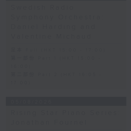
《問蒼天》 (10’)
Swedish Radio
古曲（林樂培移植）
Symphony Orchestra:
《春江花月夜》 (12’)
《昭君怨》 (8’)
Daniel Harding and
林樂培
Valentine Michaud
《秋決》 (20’)
《昆蟲世界》 (22’)
足本 Full (HKT 15:00 - 17:00)
香港中樂團主辦，2006年香港藝術節節目。
第一部份 Part 1 (HKT 15:00 -
2006年2月26日香港大會堂音樂廳錄音。
16:00)
第二部份 Part 2 (HKT 16:05 -
17:00)
05/08/2026
Rising Star Piano Series:
Jonathan Fournel