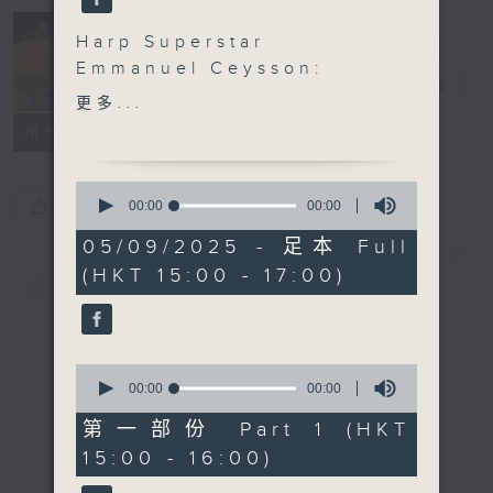
Concert on 4
Harp Superstar
(Repeat) 四台
Emmanuel Ceysson:
音樂會（重播）
電台直播
Images
更多...
Emmanuel Ceysson
所有集數
(harp)
DEBUSSY (arr.
0
CEYSSON)
您喜歡這個節目嗎?
seconds
00:00
00:00
of
Suite bergamasque (18’)
0
05/09/2025 - 足本 Full
TOURNIER
seconds
簡介
GIST
(HKT 15:00 - 17:00)
Images, Suite No. 2,
Op. 31 (8’)
CAPLET
2 Divertissements (9’)
0
TOURNIER
seconds
00:00
00:00
of
Images, Suite No. 4,
0
第一部份 Part 1 (HKT
Op. 39 (11’)
seconds
15:00 - 16:00)
FAURÉ
Impromptu in D flat