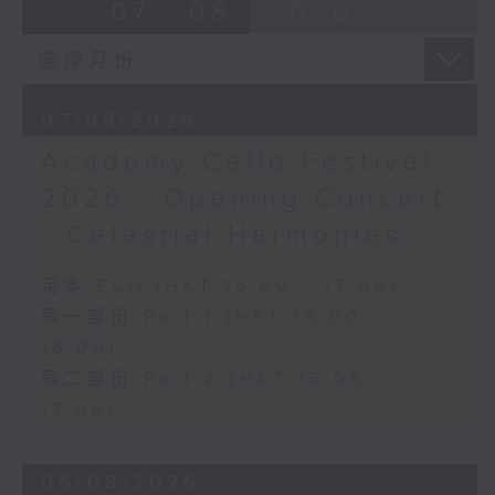
Ancient Melodies (Doming LAM
07 - 08
2026
《雨》 (5’)
trans.)
植松伸夫（葉進傑改編）
Moonlight over the Spring River
《最終幻想：米德加幻想》組曲 (15’)
(12’)
香港演藝學院主辦
The Lament of Lady Zhaojun (8’)
2026年4月18日香港演藝學院區永熙音樂廳
07/08/2026
Doming LAM
錄音
Academy Cello Festival
Autumn Execution (20’)
錄音由香港演藝學院提供
The Insect World (22’)
2026 - Opening Concert
Presented by the Hong Kong
- Celestial Harmonies
Chinese Orchestra as part of the
2006 Hong Kong Arts Festival.
足本 Full (HKT 15:00 - 17:00)
Recorded at Hong Kong City Hall
第一部份 Part 1 (HKT 15:00 -
Concert Hall on 26/2/2006.
16:00)
香港中樂團：林樂培八十大壽誌慶音樂會
第二部份 Part 2 (HKT 16:05 -
羅乃新（鋼琴）
17:00)
香港中樂團｜閻惠昌（指揮）
林樂培
06/08/2026
《祝賀吹打序樂》 (4’)