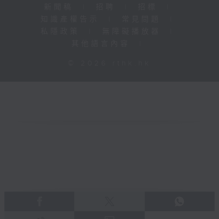
新聞稿
|
招聘
|
招標
|
知識產權告示
|
常見問題
|
私隱政策
|
無障礙播放器
|
其他語言內容
|
© 2026 rthk.hk