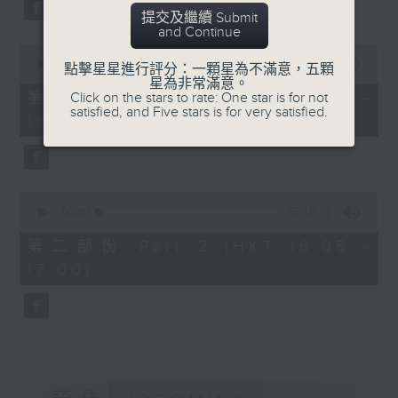
0
杜尼爾
Overture to William Tell (for 6
seconds
提交及繼續 Submit
《意像》第四組曲，作品39
and Continue
cellos) (10’)
(11’)
0
MAHLER (Hibiki SAITO arr.)
seconds
00:00
1:00:10
點擊星星進行評分：一顆星為不滿意，五顆
佛瑞
Adagietto from Symphony No. 5
of
星為非常滿意。
降D大調即興曲，作品86
1
第一部份 Part 1 (HKT 15:00 -
Click on the stars to rate: One star is for not
(10’)
hour,
satisfied, and Five stars is for very satisfied.
(8’)
16:00)
GARDEL (BARRALET arr.)
10
飛躍演奏香港主辦
seconds
Por Una Cabeza (4’)
2025年6月16日香港大會堂
Hayato SUMINO (Heiman CHEUNG
音樂廳錄音
arr.)
0
Three Nocturnes (12’)
seconds
00:00
55:10
of
Ryuichi SAKAMOTO (Dani WEN arr.)
55
第二部份 Part 2 (HKT 16:05 -
Rain (5’)
minutes,
17:00)
10
Nobuo UEMATSU (Hilson YIP arr.)
seconds
Final Fantasy: Midgar Fantasy
Suite (15’)
Presented by The Hong Kong
Academy for Performing Arts
Recorded at William Au Concert
Hall, The Hong Kong Academy for