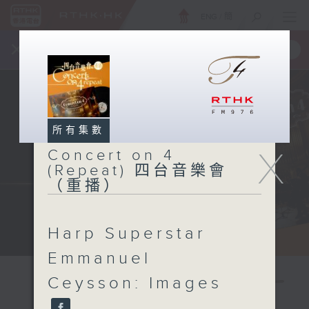
ENG
/
簡
×
全新 RTHK On The Go
取得
一手掌握 RTHK 電台、電視節目
所有集數
X
Concert on 4
(Repeat) 四台音樂會
（重播）
Harp Superstar
Emmanuel
Ceysson: Images