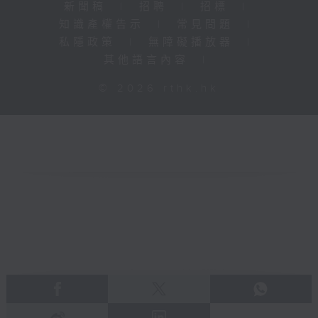
新聞稿
|
招聘
|
招標
|
知識產權告示
|
常見問題
|
私隱政策
|
無障礙播放器
|
其他語言內容
|
© 2026 rthk.hk