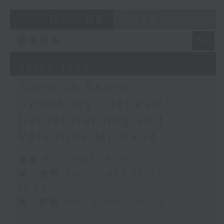
Overture to William Tell (for 6
07 - 08
2026
cellos) (10’)
MAHLER (Hibiki SAITO arr.)
Adagietto from Symphony No. 5
(10’)
06/08/2026
GARDEL (BARRALET arr.)
Por Una Cabeza (4’)
Swedish Radio
Hayato SUMINO (Heiman CHEUNG
Symphony Orchestra:
arr.)
Daniel Harding and
Three Nocturnes (12’)
Ryuichi SAKAMOTO (Dani WEN arr.)
Valentine Michaud
Rain (5’)
Nobuo UEMATSU (Hilson YIP arr.)
足本 Full (HKT 15:00 - 17:00)
Final Fantasy: Midgar Fantasy
第一部份 Part 1 (HKT 15:00 -
Suite (15’)
16:00)
Presented by The Hong Kong
第二部份 Part 2 (HKT 16:05 -
Academy for Performing Arts
Recorded at William Au Concert
17:00)