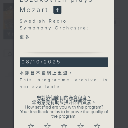
Concert on 4
Mozart
(Repeat) 四台
Swedish Radio
音樂會（重播）
電台直播
Symphony Orchestra:
所有集數
Daniel Lozakovich plays
更多...
Mozart
Daniel Lozakovich
您喜歡這個節目嗎?
(violin)
08/10/2025
Swedish Radio
Symphony Orchestra |
簡介
GIST
本節目不設網上重溫。
Kazuki Yamada
This programme archive is
(conductor)
not available
SCHOENBERG
Verklärte Nacht , Op. 4
您對這個節目的滿意程度？
您的意見有助於提升節目質素。
(30’)
How satisfied are you with this program?
MOZART
Your feedback helps to improve the quality of
the program.
Violin Concerto No. 3
in G major, K. 216 (24’)
☆
☆
☆
☆
☆