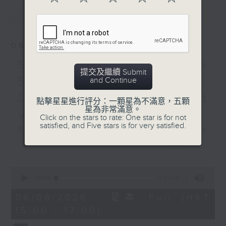
DEBUSSY
最新
LATEST
Excerpts from
Orchestral Suite Images
(38’)
06/08/2026
Recorded at
Swedish Radio
Berwaldhallen,
提交及繼續 Submit
Stockholm on
Symphony Orchestra:
and Continue
24/9/2024
Daniel Harding and
點擊星星進行評分：一顆星為不滿意，五顆
星為非常滿意。
Valentine Michaud
瑞典電台交響樂團：羅沙高域
Click on the stars to rate: One star is for not
satisfied, and Five stars is for very satisfied.
治演奏莫扎特
Swedish Radio Symphony
羅沙高域治（小提琴）
Orchestra:
更多...
瑞典電台交響樂團｜山田和樹
Daniel Harding and Valentine
（指揮）
Michaud
0
荀伯克
seconds
Valentine Michaud (saxophone)
00:00
1:55:00
of
《昇華之夜》，作品4 (30’)
Swedish Radio Symphony
1
06/08/2026 - 足本 Full (HKT
莫扎特
hour,
Orchestra | Daniel Harding
15:00 - 17:00)
55
G大調第三小提琴協奏曲，K.
(conductor)
minutes,
216 (24’)