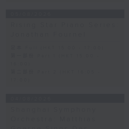
Hall, The Hong Kong Academy for
Performing Arts on on 18/4/2026
05/08/2026
Recording provided by HKAPA
Rising Star Piano Series:
演藝學院大提琴音樂節2026
Jonathan Fournel
開幕音樂會——星籟弦響
香港演藝學院音樂學院弦樂系學生
足本 Full (HKT 15:00 - 17:00)
歌舒詠（考夫曼改編）
第一部份 Part 1 (HKT 15:00 -
三首前奏曲（為四把大提琴而作） (8’)
16:00)
羅西尼
《威廉．泰爾》序曲（為六把大提琴而作）
第二部份 Part 2 (HKT 16:05 -
(10’)
17:00)
馬勒（Hibiki SAITO改編）
〈稍慢板〉，第五交響曲 (10’)
04/08/2026
加度（巴拉萊改編）
《一步之差》 (4’)
Shanghai Symphony
角野隼斗（張希文改編）
Orchestra: Matthias
三首夜曲 (12’)
坂本龍一（Dani WEN改編）
Goerne Sings Des