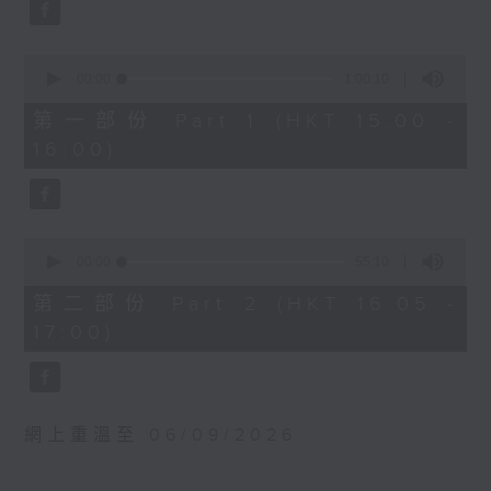
0
WAGNER
seconds
德布西
Prelude and Good Friday Music
管弦樂組曲《意象》（選段）
from Parsifal (23’)
0
(38’)
seconds
Jesper NORDIN
00:00
1:00:10
of
2024年9月24日斯德哥爾摩
Silhouettes and Shadows (28’)
1
第一部份 Part 1 (HKT 15:00 -
貝華特音樂廳錄音
hour,
DEBUSSY
16:00)
10
Suite from Pelléas et Mélisande
seconds
(31’)
Recorded at Berwaldhallen,
Stockholm on 6/9/2024
0
seconds
00:00
55:10
of
瑞典電台交響樂團：哈丁與米索
55
第二部份 Part 2 (HKT 16:05 -
minutes,
米索（薩克管）
17:00)
10
瑞典電台交響樂團｜哈丁（指揮）
seconds
華格納
前奏曲及受難日音樂，選自《帕西發爾》
(23’)
網上重溫至 06/09/2026
諾甸
《剪影與暗影》 (28’)