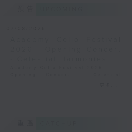
德布西
預告
UPCOMING
《佩利亞與梅麗桑德》組曲 (31’)
2024年9月6日斯德哥爾摩貝華特音樂廳錄
音
07/08/2026
Academy Cello Festival
2026 - Opening Concert
- Celestial Harmonies
Academy Cello Festival 2026
Opening Concert – Celestial
Harmonies
更多...
Students from the Department of
Strings, School of Music of The
Hong Kong Academy for
Performing Arts
GERSHWIN (KAUFMAN arr.)
重溫
CATCHUP
Three Preludes (for 4 cellos) (8’)
ROSSINI