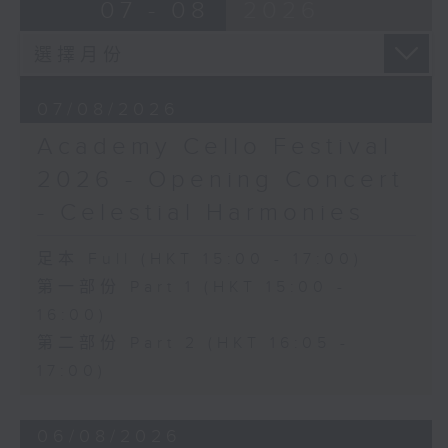
Ancient Melodies (Doming LAM
07 - 08
2026
《雨》 (5’)
trans.)
植松伸夫（葉進傑改編）
Moonlight over the Spring River
《最終幻想：米德加幻想》組曲 (15’)
(12’)
香港演藝學院主辦
The Lament of Lady Zhaojun (8’)
2026年4月18日香港演藝學院區永熙音樂廳
07/08/2026
Doming LAM
錄音
Academy Cello Festival
Autumn Execution (20’)
錄音由香港演藝學院提供
The Insect World (22’)
2026 - Opening Concert
Presented by the Hong Kong
- Celestial Harmonies
Chinese Orchestra as part of the
2006 Hong Kong Arts Festival.
足本 Full (HKT 15:00 - 17:00)
Recorded at Hong Kong City Hall
第一部份 Part 1 (HKT 15:00 -
Concert Hall on 26/2/2006.
16:00)
香港中樂團：林樂培八十大壽誌慶音樂會
第二部份 Part 2 (HKT 16:05 -
羅乃新（鋼琴）
17:00)
香港中樂團｜閻惠昌（指揮）
林樂培
06/08/2026
《祝賀吹打序樂》 (4’)