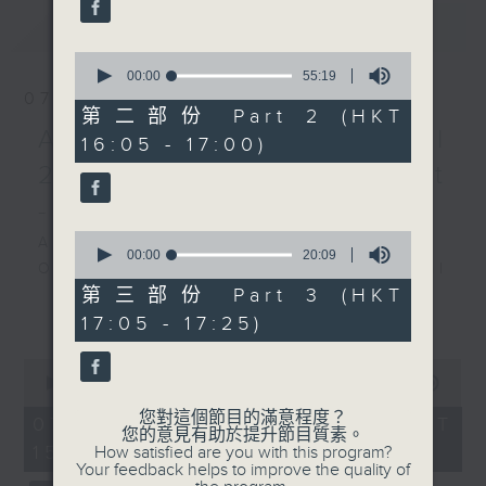
最新
LATEST
Recorded at Hong Kong
City Hall Concert Hall
0
on 30/8/2025
seconds
00:00
55:19
of
07/08/2026
55
第二部份 Part 2 (HKT
亞洲青年管弦樂團香港音樂會
minutes,
Academy Cello Festival
16:05 - 17:00)
19
—— 第二場
seconds
2026 - Opening Concert
卡利洛夫（小提琴）
- Celestial Harmonies
亞洲青年管弦樂團｜比格米尼
（指揮）
0
Academy Cello Festival 2026
seconds
00:00
20:09
蕭斯達高維契
Opening Concert – Celestial
of
《節日序曲》，作品96 (6’)
20
第三部份 Part 3 (HKT
Harmonies
minutes,
更多...
柴可夫斯基
Students from the Department of
17:05 - 17:25)
9
D大調小提琴協奏曲，作品35
seconds
Strings, School of Music of The
(35’)
0
Hong Kong Academy for
seconds
00:00
1:55:00
白遼士
Performing Arts
of
《幻想交響曲》，作品14
您對這個節目的滿意程度？
1
07/08/2026 - 足本 Full (HKT
GERSHWIN (KAUFMAN arr.)
您的意見有助於提升節目質素。
hour,
(55’)
15:00 - 17:00)
Three Preludes (for 4 cellos) (8’)
How satisfied are you with this program?
55
亞洲青年管弦樂團主辦
Your feedback helps to improve the quality of
minutes,
ROSSINI