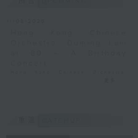
預告
UPCOMING
Performing Arts on on 18/4/2026
Recording provided by HKAPA
11/08/2026
演藝學院大提琴音樂節2026
Hong Kong Chinese
開幕音樂會——星籟弦響
Orchestra: Doming Lam
香港演藝學院音樂學院弦樂系學生
at 80 – A Birthday
歌舒詠（考夫曼改編）
三首前奏曲（為四把大提琴而作） (8’)
Concert
羅西尼
Hong Kong Chinese Orchestra:
《威廉．泰爾》序曲（為六把大提琴而作）
Doming Lam at 80 – A Birthday
更多...
(10’)
Concert
馬勒（Hibiki SAITO改編）
Nancy Loo (piano)
〈稍慢板〉，第五交響曲 (10’)
Hong Kong Chinese Orchestra |
加度（巴拉萊改編）
Yan Huichang (conductor)
《一步之差》 (4’)
Doming LAM
角野隼斗（張希文改編）
重溫
CATCHUP
Greetings Fanfare (4’)
三首夜曲 (12’)
A Silent Prayer (10’)
坂本龍一（Dani WEN改編）