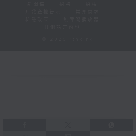
新聞稿
|
招聘
|
招標
|
知識產權告示
|
常見問題
|
私隱政策
|
無障礙播放器
|
其他語言內容
|
© 2026 rthk.hk