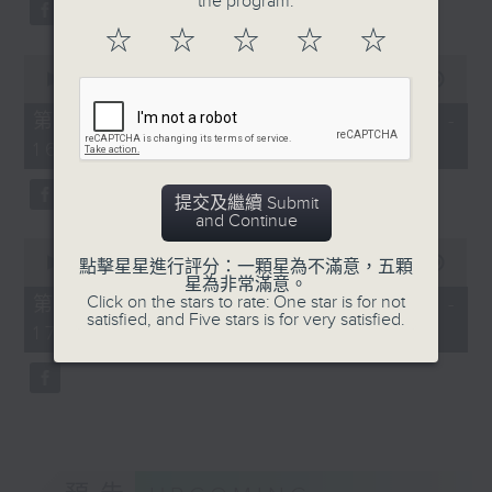
the program.
0
2025年8月30日香港大會堂
Overture to William Tell (for 6
seconds
音樂廳錄音
☆
☆
☆
☆
☆
cellos) (10’)
0
MAHLER (Hibiki SAITO arr.)
seconds
00:00
1:00:10
Adagietto from Symphony No. 5
of
1
第一部份 Part 1 (HKT 15:00 -
(10’)
hour,
16:00)
GARDEL (BARRALET arr.)
10
seconds
Por Una Cabeza (4’)
Hayato SUMINO (Heiman CHEUNG
提交及繼續 Submit
and Continue
arr.)
0
Three Nocturnes (12’)
seconds
00:00
55:10
點擊星星進行評分：一顆星為不滿意，五顆
of
Ryuichi SAKAMOTO (Dani WEN arr.)
星為非常滿意。
55
Click on the stars to rate: One star is for not
第二部份 Part 2 (HKT 16:05 -
Rain (5’)
minutes,
satisfied, and Five stars is for very satisfied.
17:00)
10
Nobuo UEMATSU (Hilson YIP arr.)
seconds
Final Fantasy: Midgar Fantasy
Suite (15’)
Presented by The Hong Kong
Academy for Performing Arts
Recorded at William Au Concert
Hall, The Hong Kong Academy for