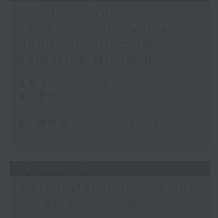
《問蒼天》 (10’)
Swedish Radio
古曲（林樂培移植）
Symphony Orchestra:
《春江花月夜》 (12’)
《昭君怨》 (8’)
Daniel Harding and
林樂培
Valentine Michaud
《秋決》 (20’)
《昆蟲世界》 (22’)
足本 Full (HKT 15:00 - 17:00)
香港中樂團主辦，2006年香港藝術節節目。
第一部份 Part 1 (HKT 15:00 -
2006年2月26日香港大會堂音樂廳錄音。
16:00)
第二部份 Part 2 (HKT 16:05 -
17:00)
05/08/2026
Rising Star Piano Series:
Jonathan Fournel