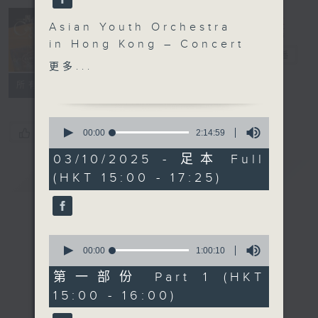
Concert on 4
Asian Youth Orchestra
(Repeat) 四台
in Hong Kong – Concert
音樂會（重播）
電台直播
II
更多...
Sergej Krylov (violin)
所有集數
Asian Youth Orchestra |
Jader Bignamini
0
(conductor)
您喜歡這個節目嗎?
seconds
00:00
2:14:59
of
SHOSTAKOVICH
2
03/10/2025 - 足本 Full
Festive Overture , Op.
hours,
簡介
GIST
(HKT 15:00 - 17:25)
14
96 (6’)
minutes,
TCHAIKOVSKY
59
seconds
Violin Concerto in D
major, Op. 35 (35’)
0
BERLIOZ
seconds
00:00
1:00:10
of
Symphonie fantastique ,
1
第一部份 Part 1 (HKT
Op. 14 (55’)
hour,
15:00 - 16:00)
10
Presented by the Asian
seconds
Youth Orchestra